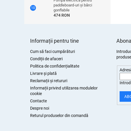
Pompă electrică pentru
paddleboard-uri și bărci
gonflabile
474 RON
S
u
Informații pentru tine
Abonar
b
s
Cum să faci cumpărături
Introduc
produsel
o
Condiții de afaceri
l
Politica de confidențialitate
Adresă
Livrare și plată
Reclamații și retururi
Introd
Informații privind utilizarea modulelor
cookie
AB
Contacte
Despre noi
Returul produselor din comandă