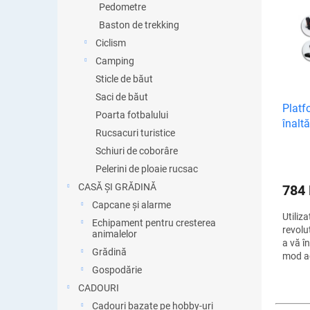
r
Pedometre
i
e
s
Baston de trekking
a
t
Ciclism
p
ă
Camping
r
p
o
Sticle de băut
r
d
Saci de băut
o
u
Platf
d
Poarta fotbalului
s
înalt
u
Rucsacuri turistice
u
pierde
s
Schiuri de coborâre
l
întări
e
u
Pelerini de ploaie rucsac
i
CASĂ ȘI GRĂDINĂ
784
Capcane și alarme
Utiliz
Echipament pentru cresterea
revolu
animalelor
a vă în
Grădină
mod ac
întări 
Gospodărie
pentru
CADOURI
greuta
Cadouri bazate pe hobby-uri