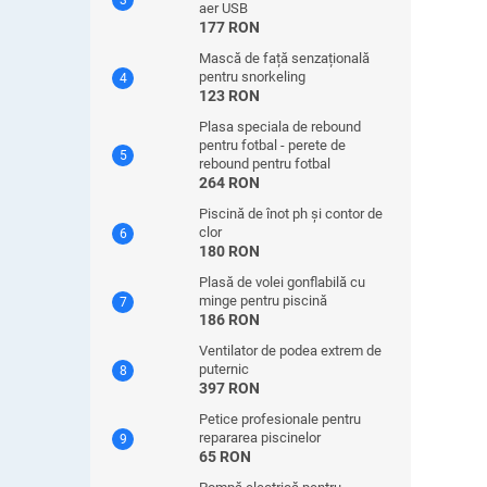
aer USB
177 RON
Mască de față senzațională
pentru snorkeling
123 RON
Plasa speciala de rebound
pentru fotbal - perete de
rebound pentru fotbal
264 RON
Piscină de înot ph și contor de
clor
180 RON
Plasă de volei gonflabilă cu
minge pentru piscină
186 RON
Ventilator de podea extrem de
puternic
397 RON
Petice profesionale pentru
repararea piscinelor
65 RON