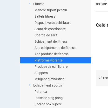
ă
noastre 
Fitness
Mânere suport pentru
Saltele fitness
Dispozitive de echilibrare
Cele 
Scara de coordonare
Coarda de sărit
Echipament de fitness
Alte echipamente de fitness
Alte produse de fitness
Platforme vibrante
Produse de echilibrare
S
Steppers
e
Vă re
Mingi de gimnastică
l
Echipament sportiv
e
Petanca
c
t
Plase de ping pong
a
Saci de box și pere
L