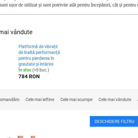
sunt ușor de utilizat și sunt potrivite atât pentru începători, cât și pentru 
mai vândute
Platformă de vibrații
de înaltă performanță
pentru pierderea în
greutate și întărire
În stoc
(>5 buc.)
784 RON
comandăm
Cele mai ieftine
Cele mai scumpe
Cele mai vândute
DESCHIDERE FILTRU