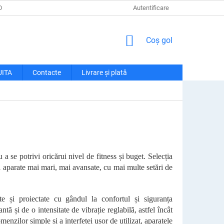
DE CONFIDENȚIALITATE
LIVRARE ȘI PLATĂ
Autentificare
RECLAMAȚII ȘI RETU
COŞ
Coş gol
DE
CUMPĂRĂTURI
UITA
Contacte
Livrare și plată
 se potrivi oricărui nivel de fitness și buget. Selecția
i aparate mai mari, mai avansate, cu mai multe setări de
ate și proiectate cu gândul la confortul și siguranța
 și de o intensitate de vibrație reglabilă, astfel încât
nzilor simple și a interfeței ușor de utilizat, aparatele