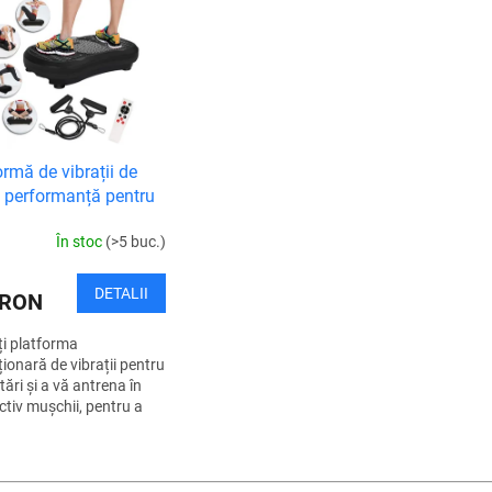
ormă de vibrații de
ă performanță pentru
rea în greutate și
În stoc
(>5 buc.)
re
DETALII
 RON
ați platforma
ționară de vibrații pentru
tări și a vă antrena în
tiv mușchii, pentru a
toate părțile corpului și
 a vă reduce
C
tea...
o