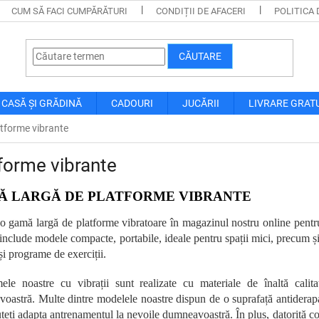
CUM SĂ FACI CUMPĂRĂTURI
CONDIȚII DE AFACERI
POLITICA 
CĂUTARE
CASĂ ȘI GRĂDINĂ
CADOURI
JUCĂRII
LIVRARE GRAT
tforme vibrante
forme vibrante
Ă LARGĂ DE PLATFORME VIBRANTE
 gamă largă de platforme vibratoare în magazinul nostru online pentru a
include modele compacte, portabile, ideale pentru spații mici, precum ș
 și programe de exerciții.
mele noastre cu vibrații sunt realizate cu materiale de înaltă calit
astră. Multe dintre modelele noastre dispun de o suprafață antiderapantă
teți adapta antrenamentul la nevoile dumneavoastră. În plus, datorită come