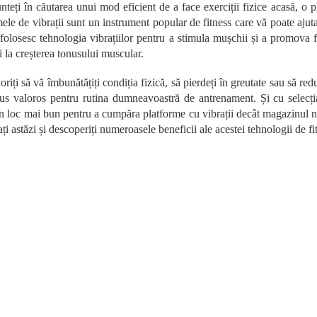
n
teți în căutarea unui mod eficient de a face exerciții fizice acasă, o p
t
ele de vibrații sunt un instrument popular de fitness care vă poate ajuta s
r
 folosesc tehnologia vibrațiilor pentru a stimula mușchii și a promova
o
i la creșterea tonusului muscular.
l
u
oriți să vă îmbunătățiți condiția fizică, să pierdeți în greutate sau să re
l
l
lus valoros pentru rutina dumneavoastră de antrenament. Și cu selecți
i
n loc mai bun pentru a cumpăra platforme cu vibrații decât magazinul no
s
i astăzi și descoperiți numeroasele beneficii ale acestei tehnologii de fi
t
ă
r
i
l
o
r