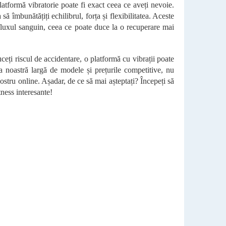
latformă vibratorie poate fi exact ceea ce aveți nevoie.
ă îmbunătățiți echilibrul, forța și flexibilitatea. Aceste
 fluxul sanguin, ceea ce poate duce la o recuperare mai
duceți riscul de accidentare, o platformă cu vibrații poate
a noastră largă de modele și prețurile competitive, nu
stru online. Așadar, de ce să mai așteptați? Începeți să
tness interesante!