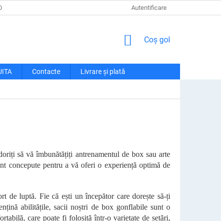
DE CONFIDENȚIALITATE
LIVRARE ȘI PLATĂ
Autentificare
RECLAMAȚII ȘI RETU
COŞ
Coş gol
DE
CUMPĂRĂTURI
UITA
Contacte
Livrare și plată
doriți să vă îmbunătățiți antrenamentul de box sau arte
sunt concepute pentru a vă oferi o experiență optimă de
t de luptă. Fie că ești un începător care dorește să-ți
țină abilitățile, sacii noștri de box gonflabile sunt o
tabilă, care poate fi folosită într-o varietate de setări,