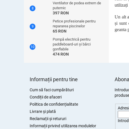
Ventilator de podea extrem de
utilizaț
puternic
397 RON
Un alt a
Petice profesionale pentru
și sunt 
repararea piscinelor
geanta 
65 RON
Pompă electrică pentru
paddleboard-uri și bărci
gonflabile
474 RON
S
u
Informații pentru tine
Abonar
b
s
Cum să faci cumpărături
Introduc
produsel
o
Condiții de afaceri
l
Politica de confidențialitate
Adresă
Livrare și plată
Reclamații și retururi
Introd
Informații privind utilizarea modulelor