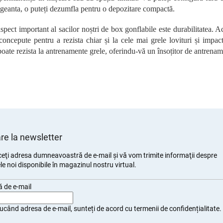
o
i geanta, o puteți dezumfla pentru o depozitare compactă.
l
u
spect important al sacilor noștri de box gonflabile este durabilitatea. Ac
l
l
concepute pentru a rezista chiar și la cele mai grele lovituri și impact
i
poate rezista la antrenamente grele, oferindu-vă un însoțitor de antrena
s
t
ă
r
i
l
o
r
e la newsletter
eţi adresa dumneavoastră de e-mail şi vă vom trimite informaţii despre
e noi disponibile în magazinul nostru virtual.
 de e-mail
ucând adresa de e-mail, sunteți de
acord cu termenii de confidențialitate
.