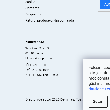
cookie
AB
Contacte
Despre noi
Returul produselor din comandă
Naturzon s.r.o.
Tolstého 3237/13
058 01 Poprad
Slovenská republika
IČO: 52131050
Folosim cook
DIČ: 2120901948
site și, dato
IČ DPH: SK2120901948
mod constant
găsi mai mu
datelor cu c
Drepturi de autor 2026
Deminas
. Toate drepturile rezer
Setări