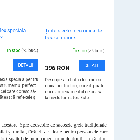
lex speciala
Țintă electronică unică de
ox
box cu mănuși
În stoc
(>5 buc.)
În stoc
(>5 buc.)
DETALII
DETALII
N
396 RON
lexă specială pentru
Descoperă o țintă electronică
nstrumentul perfect
unică pentru box, care îți poate
 cei care doresc să-
duce antrenamentul de acasă
ățească reflexele și
la nivelul următor. Este
a mișcărilor. Vă va
combinația perfectă între
exersați...
tehnologie, putere și
distracție....
a acestora. Spre deosebire de sacoșele grele tradiționale,
mflat și umflat, făcându-le ideale pentru persoanele care
fort spațiul de antrenament oriunde doriți, iar când nu