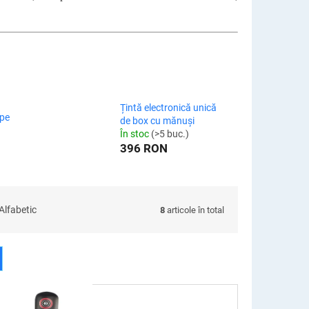
Țintă electronică unică
 pe
de box cu mănuși
În stoc
(>5 buc.)
396 RON
Alfabetic
8
articole în total