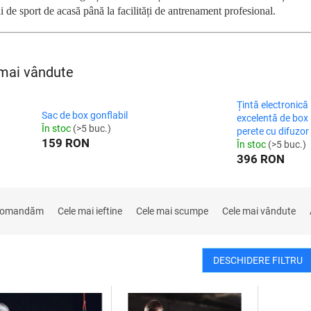
li de sport de acasă până la facilități de antrenament profesional.
mai vândute
Țintă electronică
Sac de box gonflabil
excelentă de box
În stoc
(>5 buc.)
perete cu difuzor
159 RON
În stoc
(>5 buc.)
396 RON
comandăm
Cele mai ieftine
Cele mai scumpe
Cele mai vândute
DESCHIDERE FILTRU