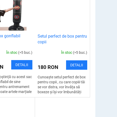
x gonflabil
Setul perfect de box pentru
copii
În stoc
(>5 buc.)
În stoc
(>5 buc.)
DETALII
DETALII
ON
180 RON
oștință cu acest sac
Cunoaște setul perfect de box
labil de sine
pentru copii , cu care copiii tăi
entru antrenament
se vor distra, vor învăța să
 toate artele marțiale
boxeze și își vor îmbunătăți
Datorită designului
abilitățile motorii. Setul de box
oți folosi...
unic este realizat...