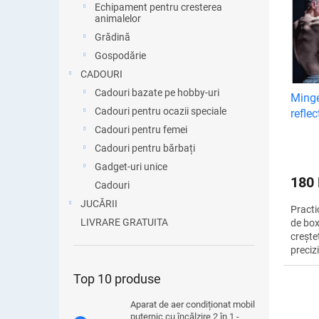
e
Echipament pentru cresterea
s
animalelor
a
t
p
Grădină
ă
r
Gospodărie
p
o
r
CADOURI
d
o
Cadouri bazate pe hobby-uri
Minge
u
d
Cadouri pentru ocazii speciale
refle
s
u
profe
u
Cadouri pentru femei
s
l
Cadouri pentru bărbați
e
u
Gadget-uri unice
i
180
Cadouri
JUCĂRII
Practi
LIVRARE GRATUITA
de box
crește
preciz
reacți
luptăt
Top 10 produse
Aparat de aer condiționat mobil
puternic cu încălzire 2 în 1 -