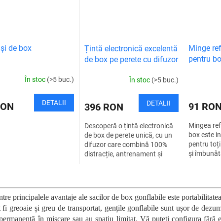
i de box
Minge ref
Țintă electronică excelentă
pentru b
de box pe perete cu difuzor
În stoc
(>5 buc.)
În stoc
(>5 buc.)
DETALII
DETALII
RON
91 RO
396 RON
Mingea ref
Descoperă o țintă electronică
box este i
de box de perete unică, cu un
pentru toți
difuzor care combină 100%
și îmbunăt
distracție, antrenament și
coordonare
muzică. Datorită difuzorului
permite să 
Bluetooth încorporat, te poți...
C
o
n
tre principalele avantaje ale sacilor de box gonflabile este portabilitate
t
 fi greoaie și greu de transportat, gențile gonflabile sunt ușor de dezu
r
 permanență în mișcare sau au spațiu limitat. Vă puteți configura fără e