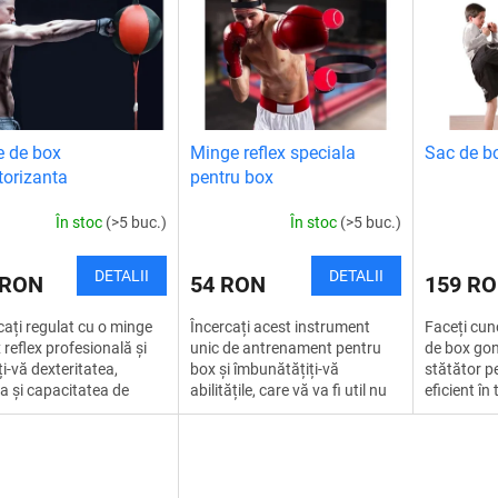
 de box
Minge reflex speciala
Sac de bo
ctorizanta
pentru box
sionala
În stoc
(>5 buc.)
În stoc
(>5 buc.)
DETALII
DETALII
 RON
54 RON
159 R
cați regulat cu o minge
Încercați acest instrument
Faceți cun
 reflex profesională și
unic de antrenament pentru
de box gonf
ți-vă dexteritatea,
box și îmbunătățiți-vă
stătător p
ia și capacitatea de
abilitățile, care vă va fi util nu
eficient în
e. Indiferent dacă ești un
numai atunci când practicați
și cardio. 
or profesionist sau un...
sporturi profesionale, ci...
special, îl p