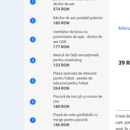
răcitor de aer
574 RON
Răcitor de aer portabil puternic
180 RON
Mănuș
Ventilator de birou cu
pulverizator de apă - răcitor de
aer USB
177 RON
Mască de față senzațională
pentru snorkeling
39 
123 RON
Plasa speciala de rebound
pentru fotbal - perete de
rebound pentru fotbal
264 RON
Piscină de înot ph și contor de
clor
180 RON
Plasă de volei gonflabilă cu
Unul din
minge pentru piscină
care pot
186 RON
sunt în