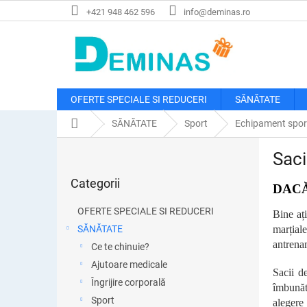
Treci
+421 948 462 596
info@deminas.ro
la
conținut
OFERTE SPECIALE SI REDUCERI
SĂNĂTATE
Acasă
SĂNĂTATE
Sport
Echipament spor
B
Saci
a
Sari
r
Categorii
peste
DACĂ
ă
categorii
l
OFERTE SPECIALE SI REDUCERI
Bine aț
a
SĂNĂTATE
marțial
t
antrenam
Ce te chinuie?
e
r
Ajutoare medicale
Sacii d
a
Îngrijire corporală
îmbunăt
l
Sport
alegere 