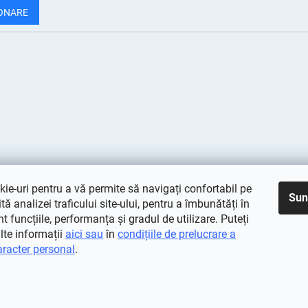
ONARE
ie-uri pentru a vă permite să navigați confortabil pe
Sun
rită analizei traficului site-ului, pentru a îmbunătăți în
 funcțiile, performanța și gradul de utilizare. Puteți
lte informații
aici sau
în
condițiile de prelucrare a
aracter personal
.
vate.
Editați setările cookie-urilor