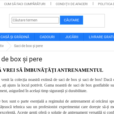
CUM SĂ FACI CUMPĂRĂTURI
CONDIȚII DE AFACERI
POLITICA 
CĂUTARE
CASĂ ȘI GRĂDINĂ
CADOURI
JUCĂRII
LIVRARE GRAT
tiv
Saci de box și pere
 de box și pere
 VREI SĂ ÎMBUNĂȚĂȚI ANTRENAMENTUL
i venit la colecția noastră extinsă de saci de box și saci de box! Dacă 
e, ați ajuns la locul potrivit. Gama noastră de saci de box gonflabile 
ent, asigurând în același timp siguranță și durabilitate.
e box sunt o parte esențială a regimului de antrenament al oricărui spor
ățească tehnica sau un profesionist experimentat care dorește să-ți men
excelentă. Aceste genți oferă o soluție de antrenament versatilă și confor