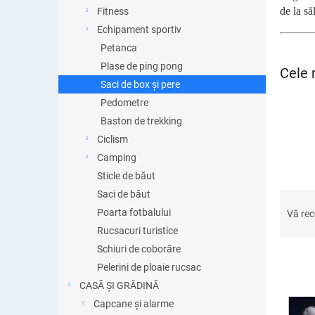
ă
de la să
Fitness
Echipament sportiv
Petanca
Plase de ping pong
Cele 
Saci de box și pere
Pedometre
Baston de trekking
Ciclism
Camping
Sticle de băut
Saci de băut
S
e
Poarta fotbalului
Vă re
l
Rucsacuri turistice
e
Schiuri de coborâre
c
Pelerini de ploaie rucsac
t
CASĂ ȘI GRĂDINĂ
a
L
r
Capcane și alarme
i