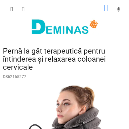
Treci
COŞ
la
conținut
DE
CUMPĂ
Pernă la gât terapeutică pentru
întinderea și relaxarea coloanei
cervicale
DS62165277