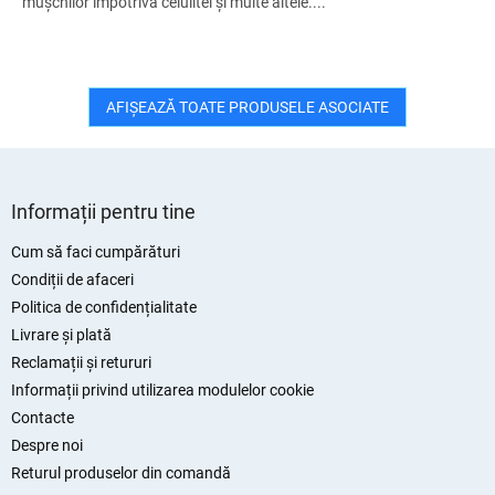
mușchilor împotriva celulitei și multe altele....
AFIŞEAZĂ TOATE PRODUSELE ASOCIATE
S
u
Informații pentru tine
b
s
Cum să faci cumpărături
o
Condiții de afaceri
l
Politica de confidențialitate
Livrare și plată
Reclamații și retururi
Informații privind utilizarea modulelor cookie
Contacte
Despre noi
Returul produselor din comandă