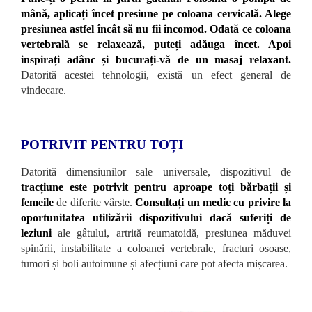
mână, aplicați încet presiune pe coloana cervicală. Alege
presiunea astfel încât să nu fii incomod. Odată ce coloana
vertebrală se relaxează, puteți adăuga încet. Apoi
inspirați adânc și bucurați-vă de un masaj relaxant.
Datorită acestei tehnologii, există un efect general de
vindecare.
POTRIVIT PENTRU TOȚI
Datorită dimensiunilor sale universale, dispozitivul de
tracțiune este potrivit pentru aproape toți bărbații și
femeile
de diferite vârste.
Consultați un medic cu privire la
oportunitatea utilizării dispozitivului dacă suferiți de
leziuni
ale gâtului, artrită reumatoidă, presiunea măduvei
spinării, instabilitate a coloanei vertebrale, fracturi osoase,
tumori și boli autoimune și afecțiuni care pot afecta mișcarea.