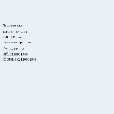
Naturzon s.r.o.
Tolstého 3237/13
058 01 Poprad
Slovenská republika
IČO: 52131050
DIČ: 2120901948
IČ DPH: SK2120901948