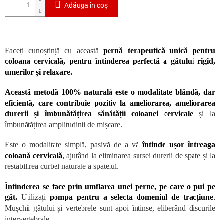
Adăuga în coş
Faceți cunoștință cu această
pernă terapeutică unică pentru
coloana cervicală, pentru întinderea perfectă a gâtului rigid,
umerilor și relaxare.
Această metodă 100% naturală este o modalitate blândă, dar
eficientă, care contribuie pozitiv la ameliorarea, ameliorarea
durerii și îmbunătățirea sănătății coloanei cervicale
și la
îmbunătățirea amplitudinii de mișcare.
Este o modalitate simplă, pasivă de a vă
întinde ușor întreaga
coloană cervicală
,
ajutând la eliminarea sursei durerii de spate și la
restabilirea curbei naturale a spatelui.
Întinderea se face prin umflarea unei perne, pe care o pui pe
gât.
Utilizați
pompa pentru
a selecta domeniul de tracțiune
.
Mușchii gâtului și vertebrele sunt apoi întinse, eliberând discurile
intervertebrale.