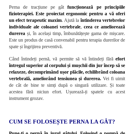
Perna de tracțiune pe gât
funcționează pe principiile
fizioterapiei. Este proiectat ergonomic pentru a vă oferi
un efect terapeutic maxim
.
Ajută la
întinderea vertebrelor
individuale ale coloanei vertebrale
,
ceea ce ameliorează
durerea
și, în același timp, îmbunătățește gama de mișcare.
Este un produs de casă convenabil pentru terapia durerilor de
spate și îngrijirea preventivă.
Când întindeți pernă, vă permite să vă întindeți fără
efort
întregul superior al corpului și mușchii din jur încep să se
relaxeze, decomprimând ușor plăcile, echilibrând coloana
vertebrală, ameliorând tensiunea și durerea.
Vei fi uimit
de cât de bine te simți după o singură utilizare. Și toate
acestea fără niciun efort. Ușurează-ți spatele cu acest
instrument grozav.
CUM SE FOLOSEȘTE PERNA LA GÂT?
Pune-ți o pernă în jurul gâtului. Folosind o pompă de