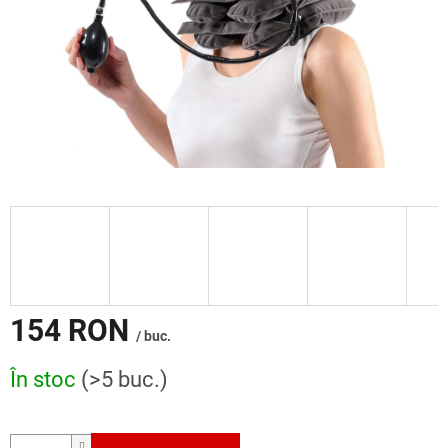
154 RON
/ buc.
Evaluare
În stoc
(>5 buc.)
preţ: