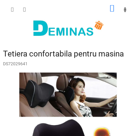
Treci
COŞ
la
conținut
DE
CUMPĂ
Tetiera confortabila pentru masina
DS72029641