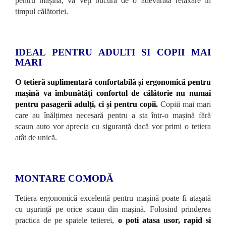
pentru mașină, vă veți bucura de o adevărată relaxare în
timpul călătoriei.
IDEAL PENTRU ADULTI SI COPII MAI
MARI
O tetieră suplimentară confortabilă și ergonomică pentru
mașină va îmbunătăți confortul de călătorie nu numai
pentru pasagerii adulți, ci și pentru copii.
Copiii mai mari
care au înălțimea necesară pentru a sta într-o mașină fără
scaun auto vor aprecia cu siguranță dacă vor primi o tetiera
atât de unică.
MONTARE COMODĂ
Tetiera ergonomică excelentă pentru mașină poate fi atașată
cu ușurință pe orice scaun din mașină. Folosind prinderea
practica de pe spatele tetierei,
o poti atasa usor, rapid si