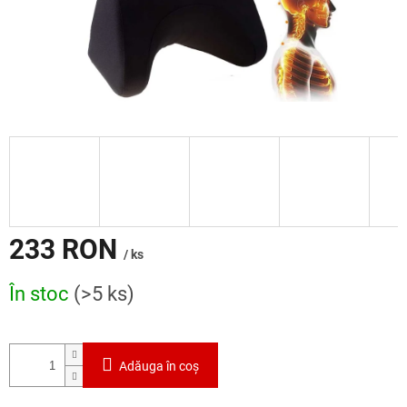
233 RON
/ ks
Evaluare
În stoc
(>5 ks)
preţ:
Adăuga în coş