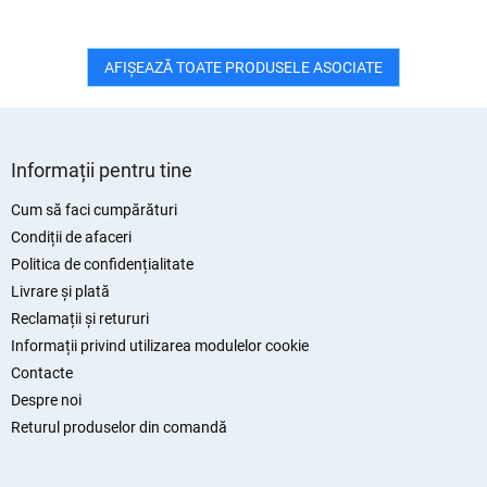
AFIŞEAZĂ TOATE PRODUSELE ASOCIATE
S
u
Informații pentru tine
b
s
Cum să faci cumpărături
o
Condiții de afaceri
l
Politica de confidențialitate
Livrare și plată
Reclamații și retururi
Informații privind utilizarea modulelor cookie
Contacte
Despre noi
Returul produselor din comandă