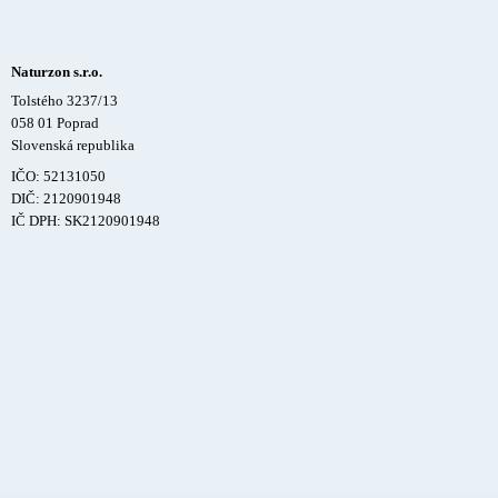
Naturzon s.r.o.
Tolstého 3237/13
058 01 Poprad
Slovenská republika
IČO: 52131050
DIČ: 2120901948
IČ DPH: SK2120901948