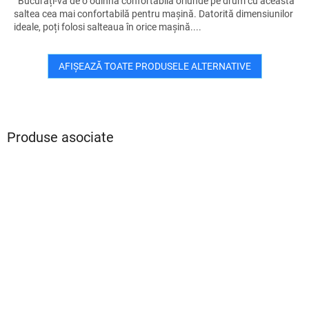
Bucurați-vă de o odihnă confortabilă oriunde pe drum cu această
saltea cea mai confortabilă pentru mașină. Datorită dimensiunilor
ideale, poți folosi salteaua în orice mașină....
AFIŞEAZĂ TOATE PRODUSELE ALTERNATIVE
Produse asociate