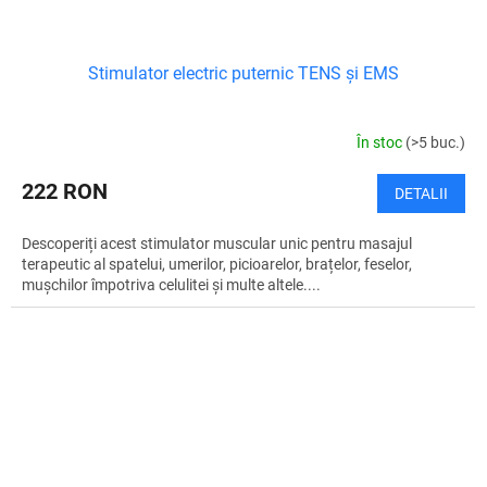
Stimulator electric puternic TENS și EMS
În stoc
(>5 buc.)
222 RON
DETALII
Descoperiți acest stimulator muscular unic pentru masajul
terapeutic al spatelui, umerilor, picioarelor, brațelor, feselor,
mușchilor împotriva celulitei și multe altele....