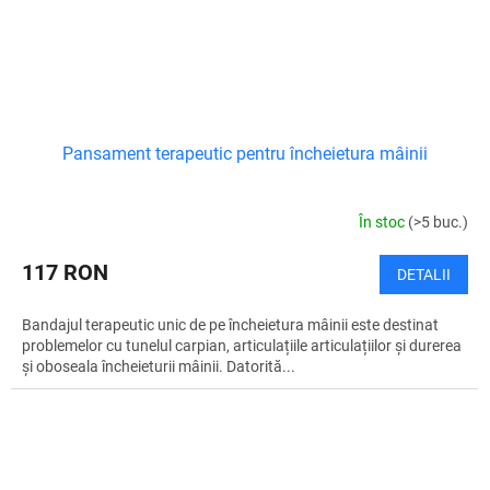
Pansament terapeutic pentru încheietura mâinii
În stoc
(>5 buc.)
117 RON
DETALII
Bandajul terapeutic unic de pe încheietura mâinii este destinat
problemelor cu tunelul carpian, articulațiile articulațiilor și durerea
și oboseala încheieturii mâinii. Datorită...