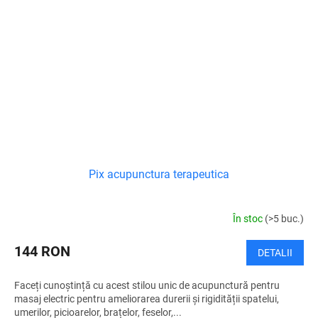
Pix acupunctura terapeutica
În stoc
(>5 buc.)
144 RON
DETALII
Faceți cunoștință cu acest stilou unic de acupunctură pentru
masaj electric pentru ameliorarea durerii și rigidității spatelui,
umerilor, picioarelor, brațelor, feselor,...