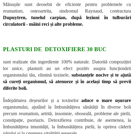
Mănușile sunt deosebit de eficiente pentru problemele cu
reumatism, osteoartrita, sindromul Raynaud, contractura
Dupuytren, tunelul carpian, după leziuni în tulburări
circulatorii - mâini reci și alte probleme.
PLASTURI DE DETOXIFIERE 30 BUC
sunt realizate din ingrediente 100% naturale. Datorită compoziției
lor unice, plasturii au un efect pozitiv asupra funcționării
organismului tău, elimină toxinele,
substanțele nocive și te ajută
să cureți organismul, să atenueze și în același timp să previi
diferite boli.
Îndepărtarea deșeurilor și a toxinelor
aduce o mare ușurare
organismului, ajutând la îmbunătățirea sănătății în diverse boli
precum reumatism, artrită, insomnie, oboseală, probleme ale pielii,
constipație, psoriazis. Detoxifierea contribuie, de asemenea, la
îmbunătățirea imunității, la îmbunătățirea pielii, la oprirea căderii
părului și la creșterea vitalității generale.