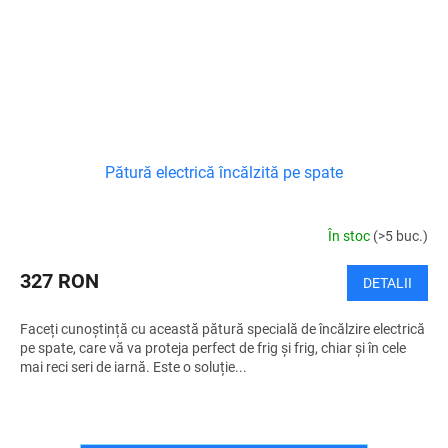
Pătură electrică încălzită pe spate
În stoc
(>5 buc.)
327 RON
DETALII
Faceți cunoștință cu această pătură specială de încălzire electrică
pe spate, care vă va proteja perfect de frig și frig, chiar și în cele
mai reci seri de iarnă. Este o soluție...