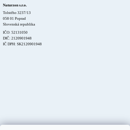
Naturzon s.r.o.
Tolstého 3237/13
058 01 Poprad
Slovenská republika
IČO: 52131050
DIČ: 2120901948
IČ DPH: SK2120901948