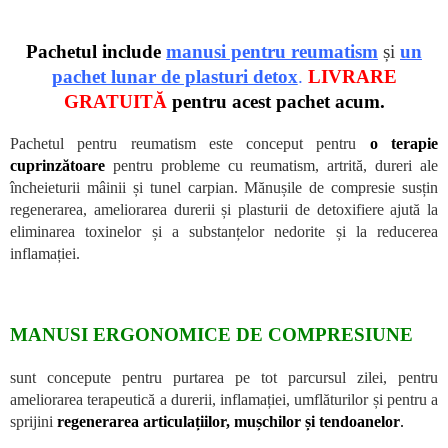
Pachetul include
manusi pentru reumatism
și
un
pachet lunar de plasturi detox
.
LIVRARE
GRATUITĂ
pentru acest pachet acum.
Pachetul pentru reumatism este conceput pentru
o terapie
cuprinzătoare
pentru probleme cu reumatism, artrită, dureri ale
încheieturii mâinii și tunel carpian. Mănușile de compresie susțin
regenerarea, ameliorarea durerii și plasturii de detoxifiere ajută la
eliminarea toxinelor și a substanțelor nedorite și la reducerea
inflamației.
MANUSI ERGONOMICE DE COMPRESIUNE
sunt concepute pentru purtarea pe tot parcursul zilei, pentru
ameliorarea terapeutică a durerii, inflamației, umflăturilor și pentru a
sprijini
regenerarea articulațiilor, mușchilor și tendoanelor
.