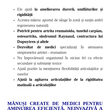
Ele ajută
la ameliorarea durerii, umflăturilor și
rigidității
Acestea măresc aportul de sânge în zonă și susțin astfel
regenerarea naturală
Potrivit pentru artrita reumatoida, tunelul carpian,
osteoartrita, sindromul Raynaud, contractura lui
Dupuytren și altele
Dezvoltat de medici
specializați în atenuarea
simptomelor artritei - reumatism
Nu împovărează organismul în niciun fel cu efecte
secundare și substanțe toxice
Ajută pozitiv la menținerea flexibilității articulațiilor și
oaselor
Ajută la agitarea articulațiilor de la rigiditatea
matinală a articulațiilor
MĂNUȘI CREATE DE MEDICI PENTRU
AMINUIREA EFICIENTĂ, NEINVAZIVĂ A