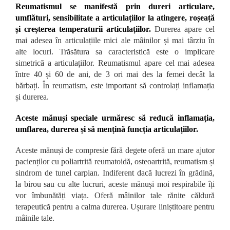
Reumatismul se manifestă prin dureri articulare,
umflături, sensibilitate a articulațiilor la atingere, roșeață
și creșterea temperaturii articulațiilor.
Durerea apare cel
mai adesea în articulațiile mici ale mâinilor și mai târziu în
alte locuri. Trăsătura sa caracteristică este o implicare
simetrică a articulațiilor. Reumatismul apare cel mai adesea
între 40 și 60 de ani, de 3 ori mai des la femei decât la
bărbați. În reumatism, este important să controlați inflamația
și durerea.
Aceste mănuși speciale urmăresc să reducă inflamația,
umflarea, durerea și să mențină funcția articulațiilor.
Aceste mănuși de compresie fără degete oferă un mare ajutor
pacienților cu poliartrită reumatoidă, osteoartrită, reumatism și
sindrom de tunel carpian. Indiferent dacă lucrezi în grădină,
la birou sau cu alte lucruri, aceste mănuși moi respirabile îți
vor îmbunătăți viața. Oferă mâinilor tale rănite căldură
terapeutică pentru a calma durerea. Ușurare liniștitoare pentru
mâinile tale.