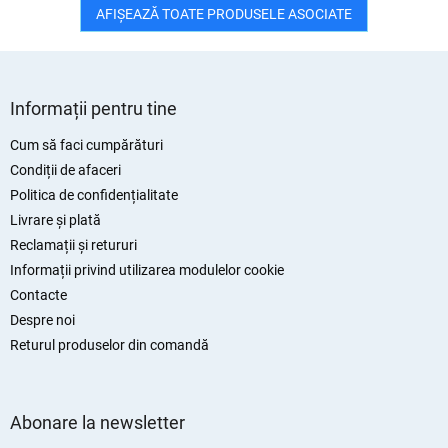
AFIŞEAZĂ TOATE PRODUSELE ASOCIATE
S
u
Informații pentru tine
b
s
Cum să faci cumpărături
o
Condiții de afaceri
l
Politica de confidențialitate
Livrare și plată
Reclamații și retururi
Informații privind utilizarea modulelor cookie
Contacte
Despre noi
Returul produselor din comandă
Abonare la newsletter