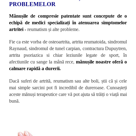
PROBLEMELOR
Mănușile de compresie patentate sunt concepute de o
echipă de medici specializați în atenuarea simptomelor
artritei -
reumatism și alte probleme.
Fie ca este vorba de osteoartrita, artrita reumatoida, sindromul
Raynaud, sindromul de tunel carpian, contractura Dupuytren,
artrita psoriazica si chiar leziunile legate de sport, în
afectiunile cu sange la mână rece
,
mănușile noastre oferă o
calmare rapidă a durerii.
Dacă suferi de artrită, reumatism sau alte boli, știi că și cele
mai simple sarcini pot fi incredibil de dureroase. Cunoașteți
aceste mănuși terapeutice care vă pot ajuta să trăiți o viață mai
bună.