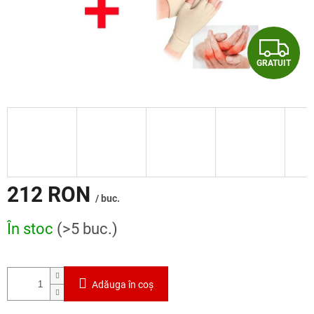
G
GRATUIT
R
A
T
U
I
212 RON
/ buc.
T
Evaluare
În stoc
(>5 buc.)
preţ:
Adăuga în coş