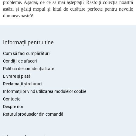
r
probleme. Așadar, de ce să mai așteptați? Răsfoiți colecția noastră
i
astăzi și găsiți mopul și kitul de curățare perfecte pentru nevoile
l
dumneavoastră!
o
r
S
u
Informații pentru tine
b
s
Cum să faci cumpărături
o
Condiții de afaceri
l
Politica de confidențialitate
Livrare și plată
Reclamații și retururi
Informații privind utilizarea modulelor cookie
Contacte
Despre noi
Returul produselor din comandă