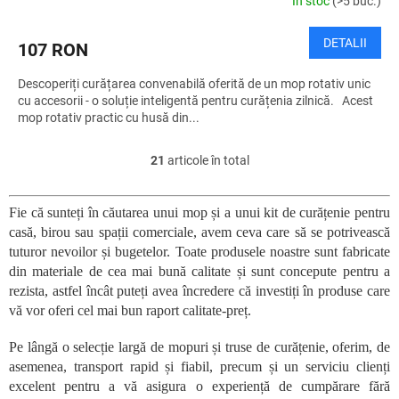
În stoc
(>5 buc.)
DETALII
107 RON
Descoperiți curățarea convenabilă oferită de un mop rotativ unic
cu accesorii - o soluție inteligentă pentru curățenia zilnică. Acest
mop rotativ practic cu husă din...
21
articole în total
C
o
n
Fie că sunteți în căutarea unui mop și a unui kit de curățenie pentru
t
casă, birou sau spații comerciale, avem ceva care să se potrivească
r
o
tuturor nevoilor și bugetelor. Toate produsele noastre sunt fabricate
l
din materiale de cea mai bună calitate și sunt concepute pentru a
u
rezista, astfel încât puteți avea încredere că investiți în produse care
l
vă vor oferi cel mai bun raport calitate-preț.
l
i
Pe lângă o selecție largă de mopuri și truse de curățenie, oferim, de
s
asemenea, transport rapid și fiabil, precum și un serviciu clienți
t
excelent pentru a vă asigura o experiență de cumpărare fără
ă