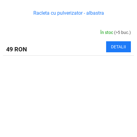
Racleta cu pulverizator - albastra
În stoc
(>5 buc.)
DETALII
49 RON