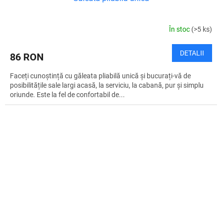
În stoc
(>5 ks)
DETALII
86 RON
Faceți cunoștință cu găleata pliabilă unică și bucurați-vă de
posibilitățile sale largi acasă, la serviciu, la cabană, pur și simplu
oriunde. Este la fel de confortabil de...