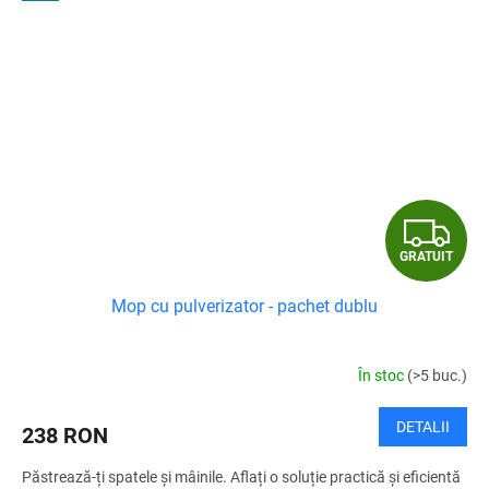
G
GRATUIT
R
Mop cu pulverizator - pachet dublu
A
T
În stoc
(>5 buc.)
U
DETALII
238 RON
I
Păstrează-ți spatele și mâinile. Aflați o soluție practică și eficientă