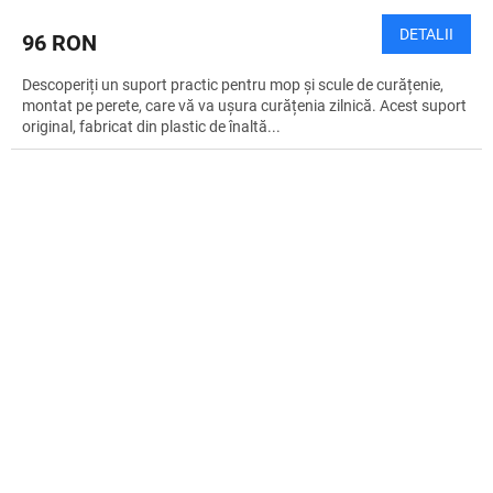
DETALII
96 RON
Descoperiți un suport practic pentru mop și scule de curățenie,
montat pe perete, care vă va ușura curățenia zilnică. Acest suport
original, fabricat din plastic de înaltă...