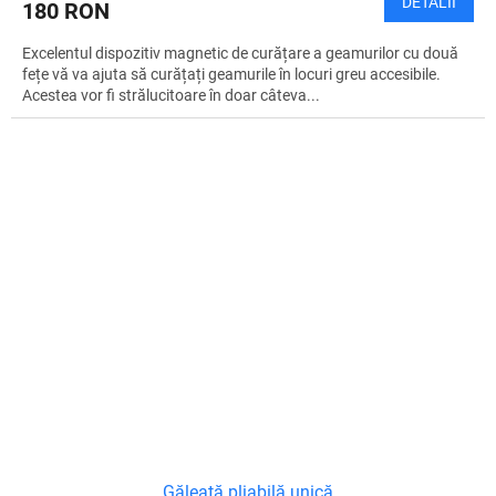
DETALII
180 RON
Excelentul dispozitiv magnetic de curățare a geamurilor cu două
fețe vă va ajuta să curățați geamurile în locuri greu accesibile.
Acestea vor fi strălucitoare în doar câteva...
Găleată pliabilă unică