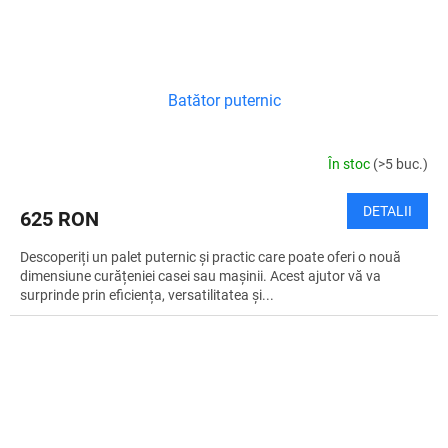
Batător puternic
În stoc
(>5 buc.)
DETALII
625 RON
Descoperiți un palet puternic și practic care poate oferi o nouă
dimensiune curățeniei casei sau mașinii. Acest ajutor vă va
surprinde prin eficiența, versatilitatea și...