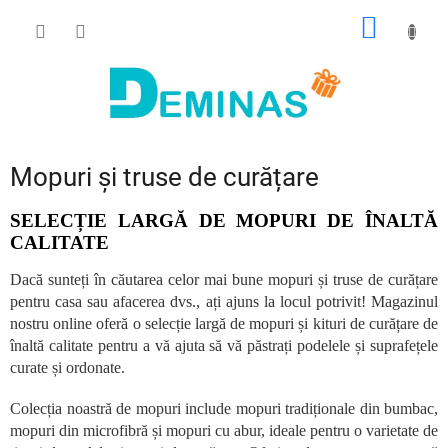
Treci
COŞ
la
conținut
DE
CUMPĂ
Mopuri și truse de curățare
SELECȚIE LARGĂ DE MOPURI DE ÎNALTĂ
CALITATE
Dacă sunteți în căutarea celor mai bune mopuri și truse de curățare
pentru casa sau afacerea dvs., ați ajuns la locul potrivit! Magazinul
nostru online oferă o selecție largă de mopuri și kituri de curățare de
înaltă calitate pentru a vă ajuta să vă păstrați podelele și suprafețele
curate și ordonate.
Colecția noastră de mopuri include mopuri tradiționale din bumbac,
mopuri din microfibră și mopuri cu abur, ideale pentru o varietate de