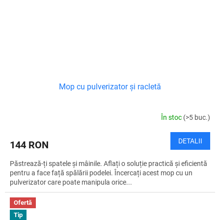
Mop cu pulverizator și racletă
În stoc
(>5 buc.)
DETALII
144 RON
Păstrează-ți spatele și mâinile. Aflați o soluție practică și eficientă
pentru a face față spălării podelei. Încercați acest mop cu un
pulverizator care poate manipula orice...
Ofertă
Tip