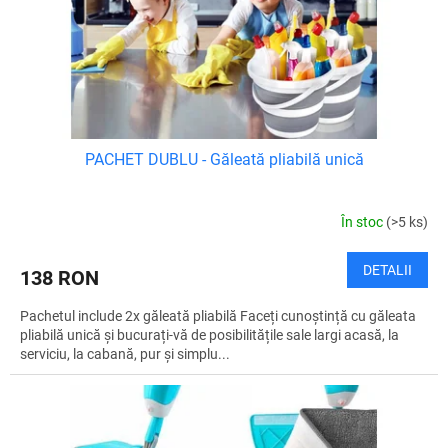
u
d
l
u
u
s
i
e
PACHET DUBLU - Găleată pliabilă unică
În stoc
(>5 ks)
DETALII
138 RON
Pachetul include 2x găleată pliabilă Faceți cunoștință cu găleata
pliabilă unică și bucurați-vă de posibilitățile sale largi acasă, la
serviciu, la cabană, pur și simplu...