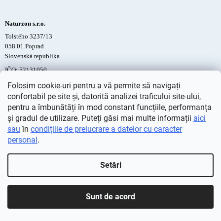
Naturzon s.r.o.
Tolstého 3237/13
058 01 Poprad
Slovenská republika
IČO: 52131050
DIČ: 2120901948
Folosim cookie-uri pentru a vă permite să navigați
IČ DPH: SK2120901948
confortabil pe site și, datorită analizei traficului site-ului,
pentru a îmbunătăți în mod constant funcțiile, performanța
și gradul de utilizare. Puteți găsi mai multe informații
aici
sau
în
condițiile de prelucrare a datelor cu caracter
personal
.
Setări
Sunt de acord