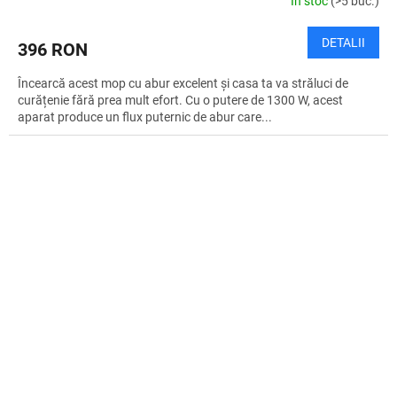
În stoc
(>5 buc.)
DETALII
396 RON
Încearcă acest mop cu abur excelent și casa ta va străluci de
curățenie fără prea mult efort. Cu o putere de 1300 W, acest
aparat produce un flux puternic de abur care...