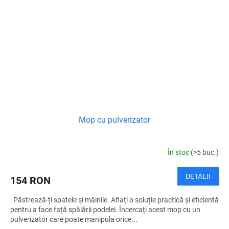
Mop cu pulverizator
În stoc
(>5 buc.)
DETALII
154 RON
Păstrează-ți spatele și mâinile. Aflați o soluție practică și eficientă
pentru a face față spălării podelei. Încercați acest mop cu un
pulverizator care poate manipula orice...