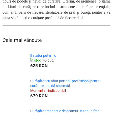
tipuri de podele și nevoi de curățare. Oferim, de asemenea, o gamă
de kituri de curățare care includ instrumente de curățare esențiale,
cum ar fi perii de frecare, ștergătoare de praf și bureți, pentru a vă
ajuta să obțineți o curățare profundă de fiecare dată.
Cele mai vândute
Batător puternic
În stoc
(>5 buc.)
625 RON
Curățător cu abur portabil profesional pentru
curățare umedă și uscată
Momentan indisponibil
679 RON
Curățător magnetic de geamuri cu două fețe