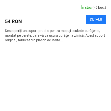
În stoc
(>5 buc.)
DETALII
54 RON
Descoperiți un suport practic pentru mop și scule de curățenie,
montat pe perete, care vă va ușura curățenia zilnică. Acest suport
original, fabricat din plastic de înaltă...