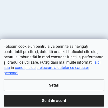
Folosim cookie-uri pentru a vă permite să navigați
confortabil pe site și, datorită analizei traficului site-ului,
pentru a îmbunătăți în mod constant funcțiile, performanța
și gradul de utilizare. Puteți găsi mai multe informații
aici
sau
în
condițiile de prelucrare a datelor cu caracter
personal
.
Creat de Shoptet
Setări
Drepturi de autor 2026
Deminas
. Toate drepturile rezervate.
Editați setările cookie-urilor
Sunt de acord