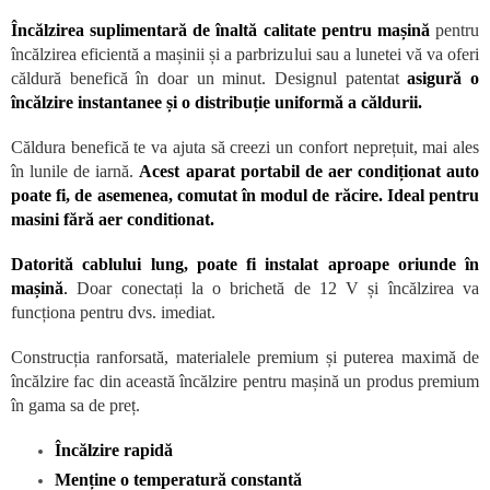
Încălzirea suplimentară de înaltă calitate pentru mașină
pentru
încălzirea eficientă a mașinii și a parbrizului sau a lunetei vă va oferi
căldură benefică în doar un minut. Designul patentat
asigură o
încălzire instantanee și o distribuție uniformă a căldurii.
Căldura benefică te va ajuta să creezi un confort neprețuit, mai ales
în lunile de iarnă.
Acest aparat portabil de aer condiționat auto
poate fi, de asemenea, comutat în modul de răcire. Ideal pentru
masini fără aer conditionat.
Datorită cablului lung, poate fi instalat aproape oriunde în
mașină
.
Doar conectați la o brichetă de 12 V și încălzirea va
funcționa pentru dvs. imediat.
Construcția ranforsată, materialele premium și puterea maximă de
încălzire fac din această încălzire pentru mașină un produs premium
în gama sa de preț.
Încălzire rapidă
Menține o temperatură constantă