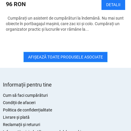
96 RON
DETALII
Cumpărați un asistent de cumpărături la îndemână. Nu mai sunt
obiecte în portbagajul mașinii, care zac ici și colo. Cumpărați un
organizator practic și lucrurile vor rămâne la...
AFIŞEAZĂ TOATE PRODUSELE ASOCIATE
S
u
Informații pentru tine
b
s
Cum să faci cumpărături
o
Condiții de afaceri
l
Politica de confidențialitate
Livrare și plată
Reclamații și retururi