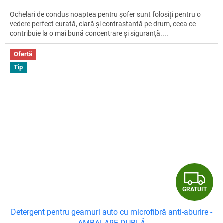
Ochelari de condus noaptea pentru șofer sunt folosiți pentru o
vedere perfect curată, clară și contrastantă pe drum, ceea ce
contribuie la o mai bună concentrare și siguranță....
Ofertă
Tip
G
GRATUIT
R
Detergent pentru geamuri auto cu microfibră anti-aburire -
A
AMBALARE DUBLĂ