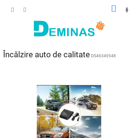
Treci
COŞ
la
conținut
DE
CUMPĂ
Încălzire auto de calitate
DS46349548