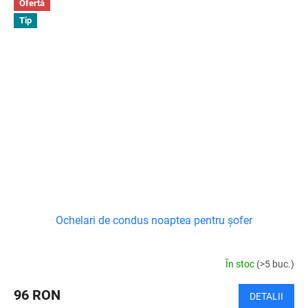
Ofertă
Tip
Ochelari de condus noaptea pentru șofer
În stoc
(>5 buc.)
96 RON
DETALII