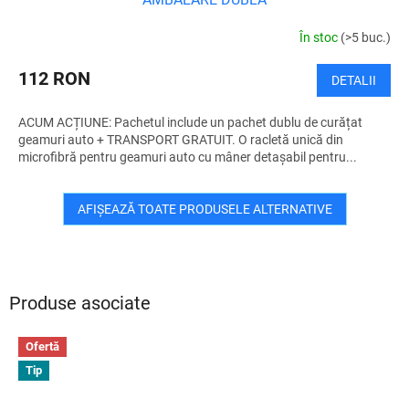
T
În stoc
(>5 buc.)
U
112 RON
DETALII
I
ACUM ACȚIUNE: Pachetul include un pachet dublu de curățat
T
geamuri auto + TRANSPORT GRATUIT. O racletă unică din
microfibră pentru geamuri auto cu mâner detașabil pentru...
AFIŞEAZĂ TOATE PRODUSELE ALTERNATIVE
Produse asociate
Ofertă
Tip