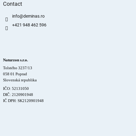
Contact
info
@
deminas.ro
+421 948 462 596
Naturzon s.r.o.
Tolstého 3237/13
058 01 Poprad
Slovenská republika
IČO: 52131050
DIČ: 2120901948
IČ DPH: SK2120901948