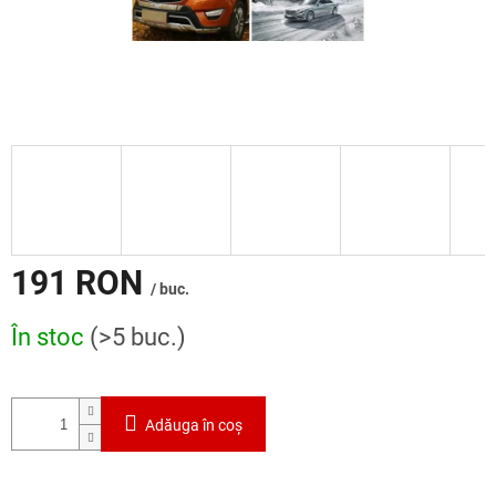
191 RON
/ buc.
Evaluare
În stoc
(>5 buc.)
preţ:
Adăuga în coş