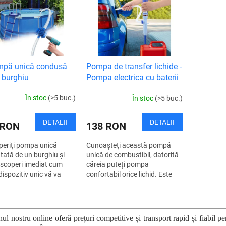
mpă unică condusă
Pompa de transfer lichide -
 burghiu
Pompa electrica cu baterii
pentru extractie
În stoc
(>5 buc.)
În stoc
(>5 buc.)
combustibil
DETALII
DETALII
 RON
138 RON
eriți pompa unică
Cunoașteți această pompă
tată de un burghiu și
unică de combustibil, datorită
escoperi imediat cum
căreia puteți pompa
dispozitiv unic vă va
confortabil orice lichid. Este
puterea de a pompa orice
grozav dacă aveți nevoie să vă
rapid și eficient.
alimentați mașina, să vă
C
iunea...
alimentați...
o
n
l nostru online oferă prețuri competitive și transport rapid și fiabil p