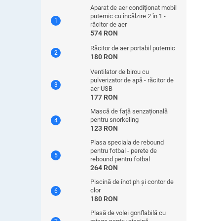
Aparat de aer condiționat mobil
puternic cu încălzire 2 în 1 -
răcitor de aer
574 RON
Răcitor de aer portabil puternic
180 RON
Ventilator de birou cu
pulverizator de apă - răcitor de
aer USB
177 RON
Mască de față senzațională
pentru snorkeling
123 RON
Plasa speciala de rebound
pentru fotbal - perete de
rebound pentru fotbal
264 RON
Piscină de înot ph și contor de
clor
180 RON
Plasă de volei gonflabilă cu