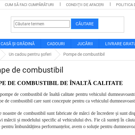
CUM SĂ FACI CUMPĂRĂTURI
CONDIȚII DE AFACERI
POLITICA 
CĂUTARE
CASĂ ȘI GRĂDINĂ
CADOURI
JUCĂRII
LIVRARE GRAT
Un cadou pentru șoferi
Pompe de combustibil
pe de combustibil
E DE COMBUSTIBIL DE ÎNALTĂ CALITATE
 pompe de combustibil de înaltă calitate pentru vehiculul dumneavoastră?
e de combustibil care sunt concepute pentru ca vehiculul dumneavoastră
noastre de combustibil sunt fabricate de mărci de încredere și sunt dispo
vi mărcii și modelului specific al vehiculului dvs. Fie că sunteți în că
 pentru îmbunătățirea performanțelor, avem o soluție pentru dumneavoa