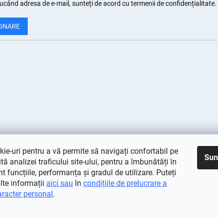
ucând adresa de e-mail, sunteți de
acord cu termenii de confidențialitate
.
ONARE
ie-uri pentru a vă permite să navigați confortabil pe
Sun
rită analizei traficului site-ului, pentru a îmbunătăți în
 funcțiile, performanța și gradul de utilizare. Puteți
lte informații
aici sau
în
condițiile de prelucrare a
aracter personal
.
vate.
Editați setările cookie-urilor