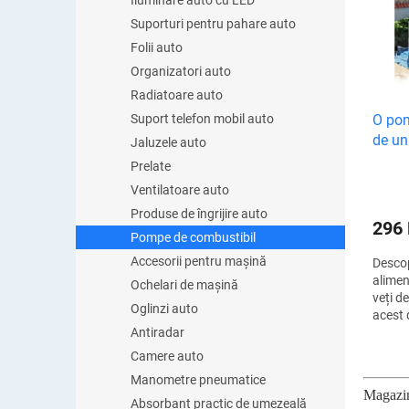
e
Iluminare auto cu LED
s
a
Suporturi pentru pahare auto
t
p
Folii auto
ă
r
p
Organizatori auto
o
r
Radiatoare auto
d
o
O po
Suport telefon mobil auto
u
d
de un
s
Jaluzele auto
u
u
Prelate
s
l
e
Ventilatoare auto
u
Produse de îngrijire auto
i
296
Pompe de combustibil
Accesorii pentru mașină
Descop
alimen
Ochelari de mașină
veți d
Oglinzi auto
acest 
oferi 
Antiradar
lichid 
Camere auto
Dimens
Manometre pneumatice
Magazinu
Absorbant practic de umezeală