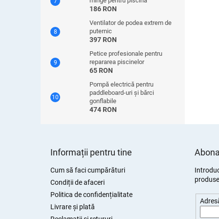
minge pentru piscină
186 RON
Ventilator de podea extrem de
puternic
397 RON
Petice profesionale pentru
repararea piscinelor
65 RON
Pompă electrică pentru
paddleboard-uri și bărci
gonflabile
474 RON
S
u
Informații pentru tine
Abonar
b
s
Cum să faci cumpărături
Introduc
produsel
o
Condiții de afaceri
l
Politica de confidențialitate
Adresă
Livrare și plată