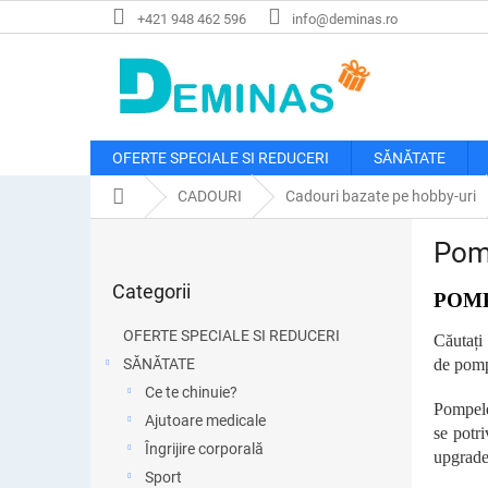
Treci
+421 948 462 596
info@deminas.ro
la
conținut
OFERTE SPECIALE SI REDUCERI
SĂNĂTATE
Acasă
CADOURI
Cadouri bazate pe hobby-uri
B
Pom
a
Sari
r
Categorii
peste
POMP
ă
categorii
l
OFERTE SPECIALE SI REDUCERI
Căutați
a
SĂNĂTATE
de pomp
t
Ce te chinuie?
e
Pompele 
r
Ajutoare medicale
se potri
a
Îngrijire corporală
upgrade
l
Sport