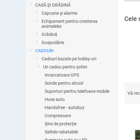
ă
CASĂ ȘI GRĂDINĂ
Capcane și alarme
Cele 
Echipament pentru cresterea
animalelor
Grădină
Gospodărie
CADOURI
Cadouri bazate pe hobby-uri
Un cadou pentru șoferi
Incarcatoare GPS
Sonde pentru alcool
S
Suporturi pentru telefoane mobile
e
Vă re
l
Huse auto
e
Handsfree - autobuz
c
Compresoare
t
Șine de protecție
a
L
Saltele rabatabile
r
i