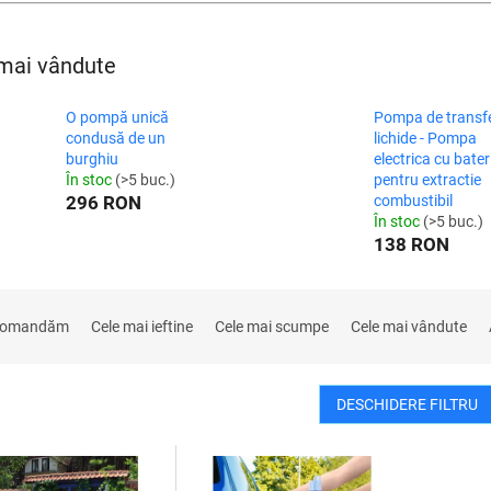
mai vândute
O pompă unică
Pompa de transf
condusă de un
lichide - Pompa
burghiu
electrica cu bateri
În stoc
(>5 buc.)
pentru extractie
296 RON
combustibil
În stoc
(>5 buc.)
138 RON
comandăm
Cele mai ieftine
Cele mai scumpe
Cele mai vândute
DESCHIDERE FILTRU