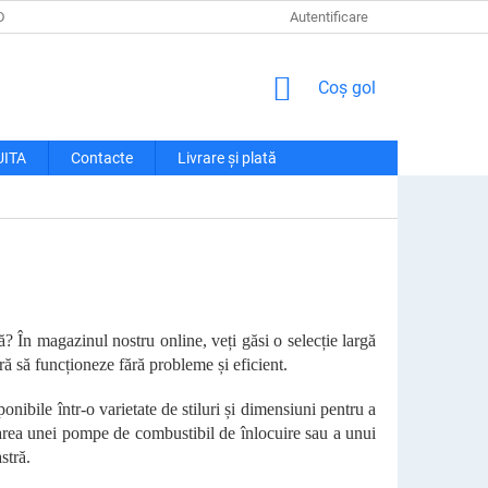
DE CONFIDENȚIALITATE
LIVRARE ȘI PLATĂ
Autentificare
RECLAMAȚII ȘI RETU
COŞ
Coş gol
DE
CUMPĂRĂTURI
UITA
Contacte
Livrare și plată
 În magazinul nostru online, veți găsi o selecție largă
 să funcționeze fără probleme și eficient.
nibile într-o varietate de stiluri și dimensiuni pentru a
utarea unei pompe de combustibil de înlocuire sau a unui
stră.