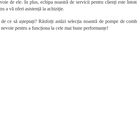
t
voie de ele. În plus, echipa noastră de servicii pentru clienți este înt
r
ru a vă oferi asistență la achiziție.
o
l
 de ce să așteptați? Răsfoiți astăzi selecția noastră de pompe de comb
u
e nevoie pentru a funcționa la cele mai bune performanțe!
l
l
i
s
t
ă
r
i
l
o
r