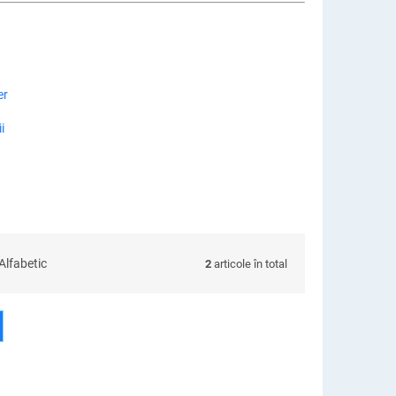
er
i
Alfabetic
2
articole în total