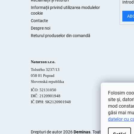
Reclamații și retururi
Introd
Informații privind utilizarea modulelor
cookie
AB
Contacte
Despre noi
Returul produselor din comandă
Naturzon s.r.o.
Tolstého 3237/13
058 01 Poprad
Slovenská republika
IČO: 52131050
Folosim cook
DIČ: 2120901948
site și, dato
IČ DPH: SK2120901948
mod constant
găsi mai mu
datelor cu c
Drepturi de autor 2026
Deminas
. Toate drepturile rezer