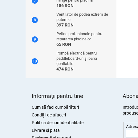
minge pentru piscină
186 RON
Ventilator de podea extrem de
puternic
397 RON
Petice profesionale pentru
repararea piscinelor
65 RON
Pompă electrică pentru
paddleboard-uri și bărci
gonflabile
474 RON
S
u
Informații pentru tine
Abonar
b
s
Cum să faci cumpărături
Introduc
produsel
o
Condiții de afaceri
l
Politica de confidențialitate
Adresă
Livrare și plată