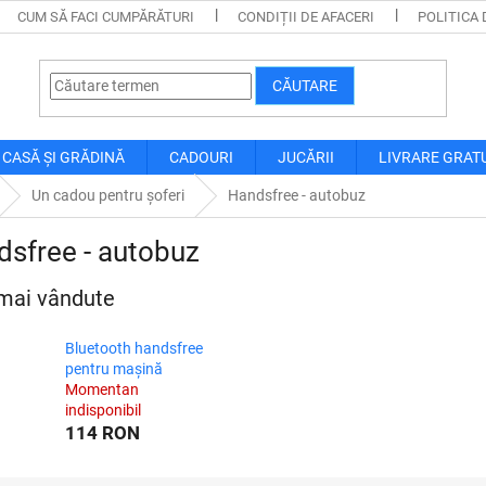
CUM SĂ FACI CUMPĂRĂTURI
CONDIȚII DE AFACERI
POLITICA 
CĂUTARE
CASĂ ȘI GRĂDINĂ
CADOURI
JUCĂRII
LIVRARE GRAT
Un cadou pentru șoferi
Handsfree - autobuz
sfree - autobuz
mai vândute
Bluetooth handsfree
pentru mașină
Momentan
indisponibil
114 RON