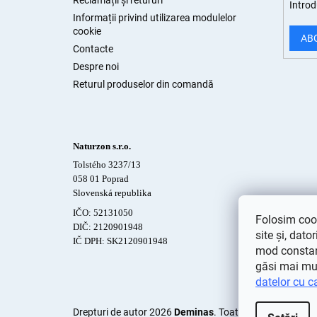
Reclamații și retururi
Introd
Informații privind utilizarea modulelor
cookie
AB
Contacte
Despre noi
Returul produselor din comandă
Naturzon s.r.o.
Tolstého 3237/13
058 01 Poprad
Slovenská republika
IČO: 52131050
Folosim cook
DIČ: 2120901948
site și, dato
IČ DPH: SK2120901948
mod constant
găsi mai mu
datelor cu c
Drepturi de autor 2026
Deminas
. Toate drepturile rezer