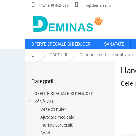
Treci
+421 948 462 596
info@deminas.ro
la
conținut
OFERTE SPECIALE SI REDUCERI
SĂNĂTATE
Acasă
CADOURI
Cadouri bazate pe hobby-uri
B
Hand
a
Sari
r
Categorii
peste
Cele 
ă
categorii
l
OFERTE SPECIALE SI REDUCERI
a
SĂNĂTATE
t
Ce te chinuie?
e
r
Ajutoare medicale
a
Îngrijire corporală
l
Sport