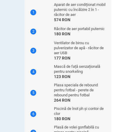
Aparat de aer condiționat mobil
puternic cu încălzire 2 în 1 -
răcitor de aer
574 RON
Răcitor de aer portabil puternic
180 RON
Ventilator de birou cu
pulverizator de apă - răcitor de
aer USB
177 RON
Mască de față senzațională
pentru snorkeling
123 RON
Plasa speciala de rebound
pentru fotbal - perete de
rebound pentru fotbal
264 RON
Piscină de înot ph și contor de
clor
180 RON
Plasă de volei gonflabilă cu