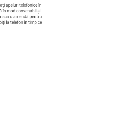
ați apeluri telefonice în
 în mod convenabil și
 risca o amendă pentru
iți la telefon în timp ce
eți. Faceți cunoștință
st handsfree...
C
o
n
t
r
o
l
u
l
l
i
s
t
ă
r
i
l
o