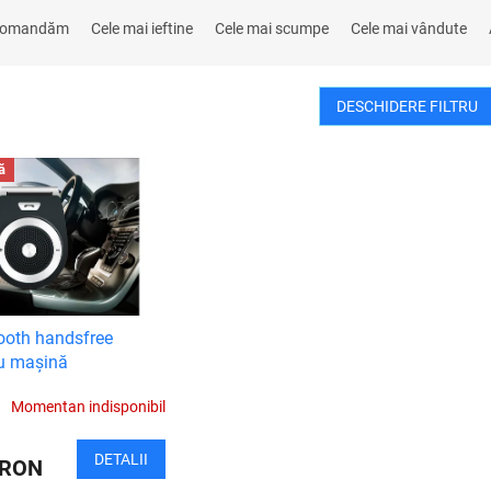
comandăm
Cele mai ieftine
Cele mai scumpe
Cele mai vândute
DESCHIDERE FILTRU
ă
ooth handsfree
u mașină
Momentan indisponibil
DETALII
 RON