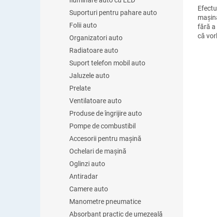
Iluminare auto cu LED
Efectu
Suporturi pentru pahare auto
mașină
Folii auto
fără a
că vorb
Organizatori auto
conduc
Radiatoare auto
cu ace
Suport telefon mobil auto
Jaluzele auto
Prelate
Ventilatoare auto
Produse de îngrijire auto
Pompe de combustibil
Accesorii pentru mașină
Ochelari de mașină
Oglinzi auto
Antiradar
Camere auto
Manometre pneumatice
Absorbant practic de umezeală