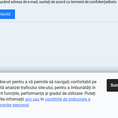
ucând adresa de e-mail, sunteți de
acord cu termenii de confidențialitate
.
ONARE
ie-uri pentru a vă permite să navigați confortabil pe
Sun
rită analizei traficului site-ului, pentru a îmbunătăți în
 funcțiile, performanța și gradul de utilizare. Puteți
lte informații
aici sau
în
condițiile de prelucrare a
aracter personal
.
vate.
Editați setările cookie-urilor