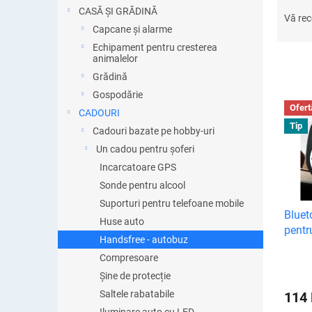
S
ă
CASĂ ȘI GRĂDINĂ
e
Vă re
Capcane și alarme
l
e
Echipament pentru cresterea
animalelor
c
t
Grădină
a
Gospodărie
L
r
Ofert
CADOURI
i
e
Tip
s
Cadouri bazate pe hobby-uri
a
t
Un cadou pentru șoferi
p
ă
Incarcatoare GPS
r
p
o
Sonde pentru alcool
r
d
Suporturi pentru telefoane mobile
o
u
Bluet
d
Huse auto
s
pentr
u
Handsfree - autobuz
u
s
Compresoare
l
e
u
Șine de protecție
i
Saltele rabatabile
114