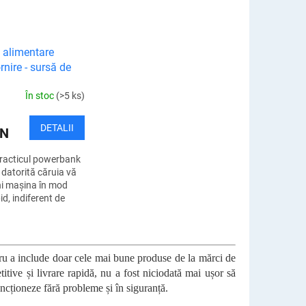
 alimentare
rnire - sursă de
e pentru pornire
În stoc
(>5 ks)
DETALII
ON
practicul powerbank
 datorită căruia vă
ni mașina în mod
pid, indiferent de
 Puteți fi sigur că
urprins de o...
entru a include doar cele mai bune produse de la mărci de
etitive și livrare rapidă, nu a fost niciodată mai ușor să
ncționeze fără probleme și în siguranță.