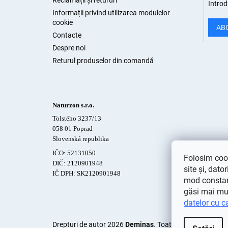
Reclamații și retururi
Introd
Informații privind utilizarea modulelor
cookie
AB
Contacte
Despre noi
Returul produselor din comandă
Naturzon s.r.o.
Tolstého 3237/13
058 01 Poprad
Slovenská republika
IČO: 52131050
Folosim cook
DIČ: 2120901948
site și, dato
IČ DPH: SK2120901948
mod constant
găsi mai mu
datelor cu c
Drepturi de autor 2026
Deminas
. Toate drepturile rezer