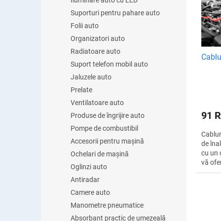
Iluminare auto cu LED
a
t
Suporturi pentru pahare auto
p
ă
r
Folii auto
p
o
Organizatori auto
r
d
o
Radiatoare auto
Cablur
u
d
Suport telefon mobil auto
s
u
Jaluzele auto
u
s
l
Prelate
e
u
Ventilatoare auto
i
91 
Produse de îngrijire auto
Pompe de combustibil
Cablur
Accesorii pentru mașină
de îna
cu un 
Ochelari de mașină
vă ofe
Oglinzi auto
fără p
Antiradar
Aceste
Camere auto
Manometre pneumatice
Absorbant practic de umezeală