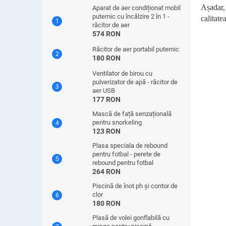
Așadar, 
Aparat de aer condiționat mobil
puternic cu încălzire 2 în 1 -
calitate
răcitor de aer
574 RON
Răcitor de aer portabil puternic
180 RON
Ventilator de birou cu
pulverizator de apă - răcitor de
aer USB
177 RON
Mască de față senzațională
pentru snorkeling
123 RON
Plasa speciala de rebound
pentru fotbal - perete de
rebound pentru fotbal
264 RON
Piscină de înot ph și contor de
clor
180 RON
Plasă de volei gonflabilă cu