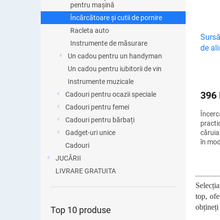
pentru mașină
Încărcătoare și cutii de pornire
Racleta auto
Sursă
Instrumente de măsurare
de al
Un cadou pentru un handyman
Un cadou pentru iubitorii de vin
Instrumente muzicale
396
Cadouri pentru ocazii speciale
Cadouri pentru femei
Încerc
Cadouri pentru bărbați
practi
Gadget-uri unice
căruia
în mod 
Cadouri
vreme 
JUCĂRII
sigur c
o...
LIVRARE GRATUITA
Selecția
top, ofe
obțineț
Top 10 produse