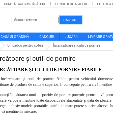
CUM SĂ FACI CUMPĂRĂTURI
CONDIȚII DE AFACERI
POLITICA 
CĂUTARE
CASĂ ȘI GRĂDINĂ
CADOURI
JUCĂRII
LIVRARE GRAT
Un cadou pentru șoferi
Încărcătoare și cutii de pornire
rcătoare și cutii de pornire
RCĂTOARE ȘI CUTII DE PORNIRE FIABILE
 încărcătoare și cutii de pornire fiabile pentru vehiculul dumnea
toare de produse de calitate superioară, concepute pentru a vă menține 
sunteți în căutarea unui dispozitiv de pornire puternic pentru a vă porn
l care vă poate menține toate dispozitivele alimentate și gata de plecar
lege, inclusiv modele portabile, unități de mare putere și orice altceva în
a vă menține în mișcare.