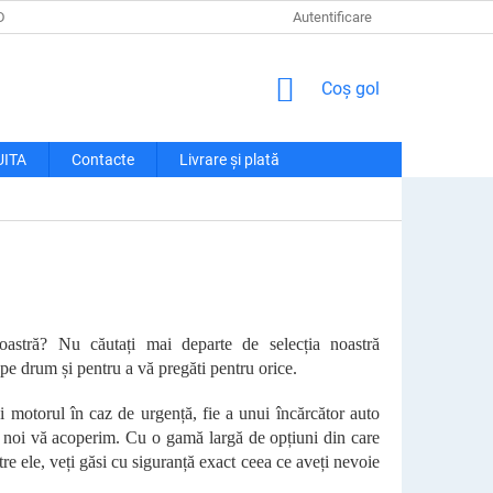
DE CONFIDENȚIALITATE
LIVRARE ȘI PLATĂ
Autentificare
RECLAMAȚII ȘI RETU
COŞ
Coş gol
DE
CUMPĂRĂTURI
UITA
Contacte
Livrare și plată
voastră? Nu căutați mai departe de selecția noastră
pe drum și pentru a vă pregăti pentru orice.
i motorul în caz de urgență, fie a unui încărcător auto
e, noi vă acoperim. Cu o gamă largă de opțiuni din care
tre ele, veți găsi cu siguranță exact ceea ce aveți nevoie