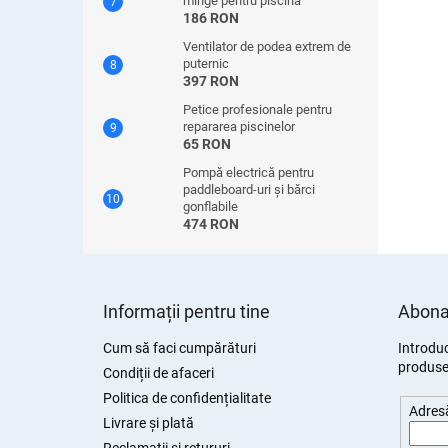
minge pentru piscină
186 RON
Ventilator de podea extrem de
puternic
397 RON
Petice profesionale pentru
repararea piscinelor
65 RON
Pompă electrică pentru
paddleboard-uri și bărci
gonflabile
474 RON
S
u
Informații pentru tine
Abonar
b
s
Cum să faci cumpărături
Introduc
produsel
o
Condiții de afaceri
l
Politica de confidențialitate
Adresă
Livrare și plată