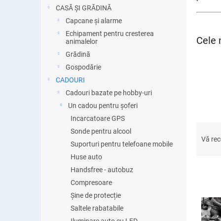
ă
CASĂ ȘI GRĂDINĂ
Capcane și alarme
Echipament pentru cresterea
Cele 
animalelor
Grădină
Gospodărie
CADOURI
Cadouri bazate pe hobby-uri
Un cadou pentru șoferi
Incarcatoare GPS
S
Sonde pentru alcool
e
Vă re
Suporturi pentru telefoane mobile
l
Huse auto
e
c
Handsfree - autobuz
t
Compresoare
a
Șine de protecție
L
r
i
Saltele rabatabile
e
s