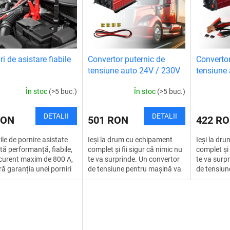
i de asistare fiabile
Convertor puternic de
Convertor
tensiune auto 24V / 230V
tensiune
1000W
600W
În stoc
(>5 buc.)
În stoc
(>5 buc.)
DETALII
DETALII
RON
501 RON
422 R
ile de pornire asistate
Ieși la drum cu echipament
Ieși la dr
ltă performanță, fiabile,
complet și fii sigur că nimic nu
complet și 
curent maxim de 800 A,
te va surprinde. Un convertor
te va surp
ră garanția unei porniri
de tensiune pentru mașină va
de tensiun
robleme în orice situație.
oferi o sursă fiabilă de energie
oferi o sur
 cabluri de...
electrică, oriunde v-ați...
electrică, o