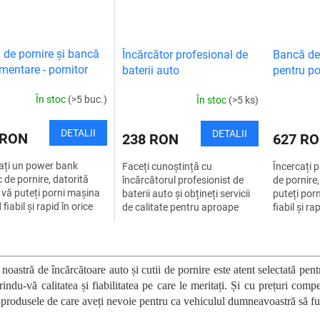
 de pornire și bancă
Încărcător profesional de
Bancă de
imentare - pornitor
baterii auto
pentru po
alimentar
În stoc
(>5 buc.)
În stoc
(>5 ks)
DETALII
DETALII
 RON
238 RON
627 R
ați un power bank
Faceți cunoștință cu
Încercați 
c de pornire, datorită
încărcătorul profesionist de
de pornire,
 vă puteți porni mașina
baterii auto și obțineți servicii
puteți por
fiabil și rapid în orice
de calitate pentru aproape
fiabil și ra
nefavorabilă. Sunteți
toate tipurile de baterii din
vremea rea.
ă nu veți fi surprins de
mașinile, motocicletele,
nu veți fi s
C
mașinile de...
o
n
 noastră de încărcătoare auto și cutii de pornire este atent selectată p
t
rindu-vă calitatea și fiabilitatea pe care le meritați. Și cu prețuri comp
r
i produsele de care aveți nevoie pentru ca vehiculul dumneavoastră să fu
o