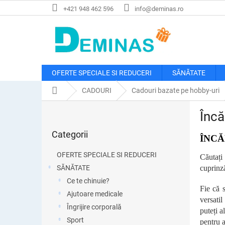
Treci
+421 948 462 596
info@deminas.ro
la
conținut
OFERTE SPECIALE SI REDUCERI
SĂNĂTATE
Acasă
CADOURI
Cadouri bazate pe hobby-uri
B
Încă
a
Sari
r
Categorii
peste
ÎNCĂ
ă
categorii
l
OFERTE SPECIALE SI REDUCERI
Căutați
a
SĂNĂTATE
cuprinză
t
Ce te chinuie?
e
Fie că 
r
Ajutoare medicale
versati
a
Îngrijire corporală
puteți a
l
Sport
pentru 