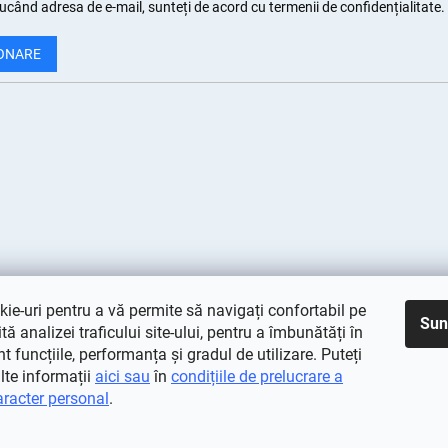
ucând adresa de e-mail, sunteți de
acord cu termenii de confidențialitate
.
ONARE
ie-uri pentru a vă permite să navigați confortabil pe
Sun
rită analizei traficului site-ului, pentru a îmbunătăți în
 funcțiile, performanța și gradul de utilizare. Puteți
lte informații
aici sau
în
condițiile de prelucrare a
aracter personal
.
vate.
Editați setările cookie-urilor