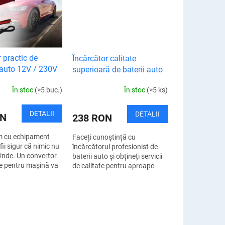
 practic de
Încărcător calitate
 auto 12V / 230V
superioară de baterii auto
În stoc
(>5 buc.)
În stoc
(>5 ks)
DETALII
DETALII
ON
238 RON
um cu echipament
Faceți cunoștință cu
fii sigur că nimic nu
încărcătorul profesionist de
rinde. Un convertor
baterii auto și obțineți servicii
e pentru mașină va
de calitate pentru aproape
să fiabilă de energie
toate tipurile de baterii din
riunde v-ați...
mașinile, motocicletele,
mașinile de...