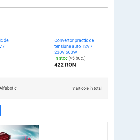
ic de
Convertor practic de
V /
tensiune auto 12V /
230V 600W
În stoc
(>5 buc.)
422 RON
Alfabetic
7
articole în total