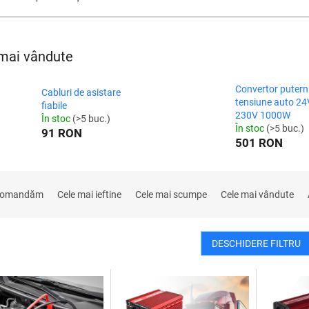
mai vândute
Convertor putern
Cabluri de asistare
tensiune auto 24
fiabile
230V 1000W
În stoc
(>5 buc.)
În stoc
(>5 buc.)
91 RON
501 RON
comandăm
Cele mai ieftine
Cele mai scumpe
Cele mai vândute
DESCHIDERE FILTRU