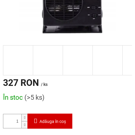
327 RON
/ ks
Evaluare
În stoc
(>5 ks)
preţ:
Adăuga în coş