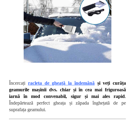
Încercați
racleta de gheață la
îndemână
și veți curăța
geamurile mașinii dvs. chiar și în cea mai friguroasă
iarnă în mod convenabil, sigur și mai ales rapid
.
Îndepărtează perfect gheața și zăpada înghețată de pe
suprafața geamului.