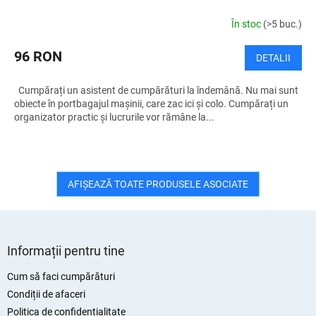
În stoc
(>5 buc.)
96 RON
DETALII
Cumpărați un asistent de cumpărături la îndemână. Nu mai sunt
obiecte în portbagajul mașinii, care zac ici și colo. Cumpărați un
organizator practic și lucrurile vor rămâne la...
AFIŞEAZĂ TOATE PRODUSELE ASOCIATE
S
u
Informații pentru tine
b
s
Cum să faci cumpărături
o
Condiții de afaceri
l
Politica de confidențialitate