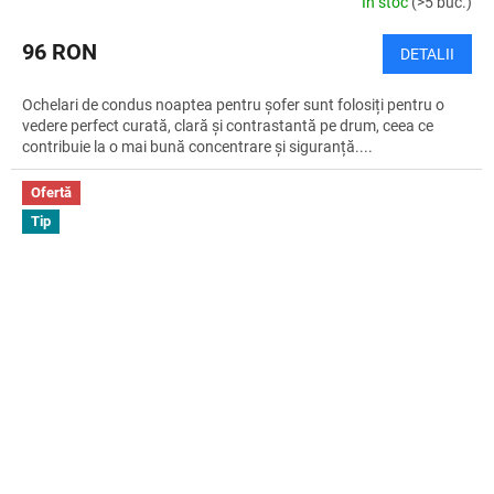
În stoc
(>5 buc.)
96 RON
DETALII
Ochelari de condus noaptea pentru șofer sunt folosiți pentru o
vedere perfect curată, clară și contrastantă pe drum, ceea ce
contribuie la o mai bună concentrare și siguranță....
Ofertă
Tip