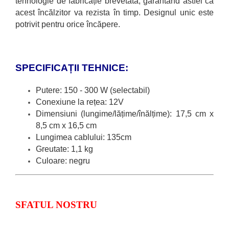
tehnologie de fabricație brevetată, garantând astfel că
acest încălzitor va rezista în timp. Designul unic este
potrivit pentru orice încăpere.
SPECIFICAȚII TEHNICE:
Putere: 150 - 300 W (selectabil)
Conexiune la rețea: 12V
Dimensiuni (lungime/lățime/
înălțime): 17,5 cm x
8,5 cm x 16,5 cm
Lungimea cablului: 135cm
Greutate: 1,1 kg
Culoare: negru
SFATUL NOSTRU