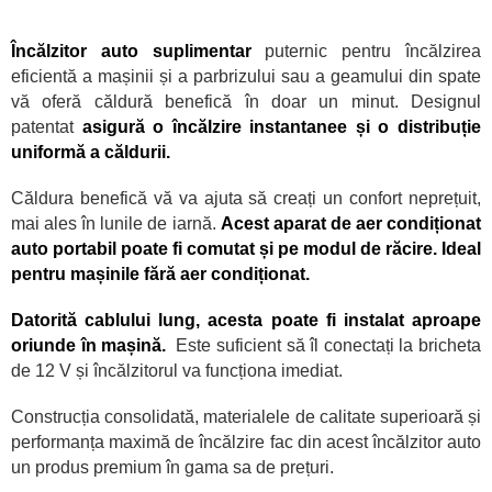
Încălzitor auto suplimentar
puternic pentru
încălzirea
eficientă a mașinii și a parbrizului sau a geamului din spate
vă oferă căldură benefică în doar un minut. Designul
patentat
asigură o încălzire instantanee și o distribuție
uniformă a căldurii.
Căldura benefică vă va ajuta să creați un confort neprețuit,
mai ales
în lunile de iarnă.
Acest aparat de aer condiționat
auto portabil poate fi comutat și pe modul de răcire. Ideal
pentru mașinile fără aer condiționat.
Datorită cablului lung, acesta poate fi instalat aproape
oriunde
în mașină.
Este suficient să îl conectați la bricheta
de 12 V și încălzitorul va funcționa imediat.
Construcția consolidată, materialele de calitate superioară și
performanța maximă de
încălzire fac din acest încălzitor auto
un produs premium în gama sa de prețuri.