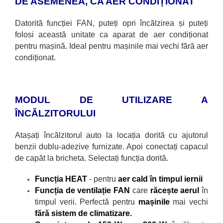
DE ASEMENEA, CA AER CONDIȚIONAT
Datorită funcției FAN, puteți opri
încălzirea și puteți
folosi această unitate ca aparat de aer condiționat
pentru mașină. Ideal pentru mașinile mai vechi fără aer
condiționat.
MODUL DE UTILIZARE A
ÎNCĂLZITORULUI
Atașați
încălzitorul auto la locația dorită cu ajutorul
benzii dublu-adezive furnizate. Apoi conectați capacul
de capăt la bricheta. Selectați funcția dorită.
Funcția HEAT
- pentru
aer cald
în timpul iernii
Funcția de ventilație FAN
care
răcește aerul
în
timpul verii. Perfectă pentru
mașinile
mai vechi
fără sistem de climatizare.