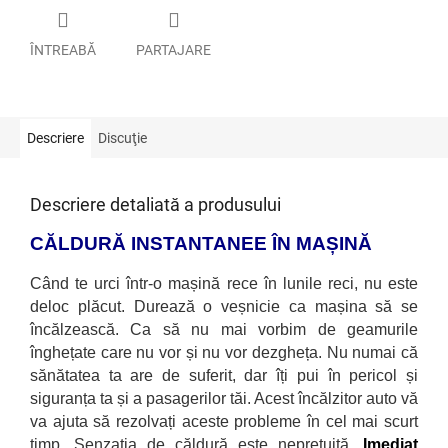
ÎNTREABĂ
PARTAJARE
Descriere
Discuţie
Descriere detaliată a produsului
CĂLDURĂ INSTANTANEE
ÎN MAȘINĂ
Când te urci într-o mașină rece
în lunile reci, nu este
deloc plăcut. Durează o veșnicie ca mașina să se
încălzească. Ca să nu mai vorbim de geamurile
înghețate care nu vor și nu vor dezgheța. Nu numai că
sănătatea ta are de suferit, dar îți pui în pericol și
siguranța ta și a pasagerilor tăi. Acest încălzitor auto vă
va ajuta să rezolvați aceste probleme în cel mai scurt
timp. Senzația de căldură este neprețuită.
Imediat