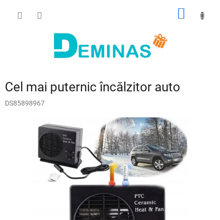
Treci
COŞ
la
conținut
DE
CUMPĂ
Cel mai puternic încălzitor auto
DS85898967