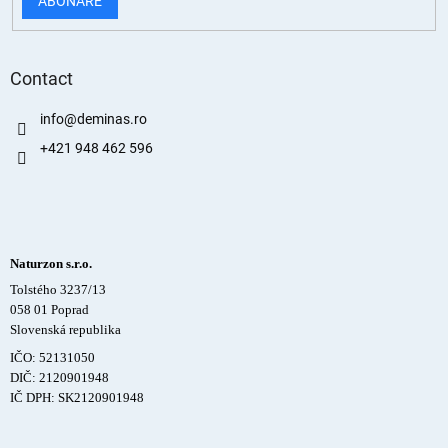
ABONARE
Contact
info
@
deminas.ro
+421 948 462 596
Naturzon s.r.o.
Tolstého 3237/13
058 01 Poprad
Slovenská republika
IČO: 52131050
DIČ: 2120901948
IČ DPH: SK2120901948