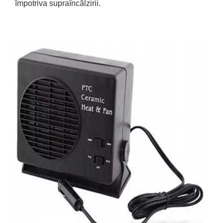
împotriva supraîncălzirii.