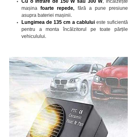
Cu o intrare de 150 W sau 300 W
, încălzește
mașina
foarte repede,
fără a pune presiune
asupra bateriei mașinii.
Lungimea de 135 cm a cablului
este suficientă
pentru a monta
încălzitorul pe toate părțile
vehiculului.