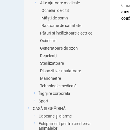
Alte ajutoare medicale
Cură
Ochelari de citit
auzu
conf
Măști de somn
Bastoane de sănătate
Pături și încălzitoare electrice
Oximetre
Generatoare de ozon
Repelenți
Sterilizatoare
Dispozitive inhalatoare
Manometre
Tehnologie medicală
Îngrijire corporală
Sport
CASĂ ȘI GRĂDINĂ
Capcane și alarme
Echipament pentru cresterea
animalelor