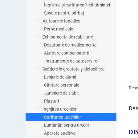
Îngrijirea și curățarea încălțămintei
Șosete pentru bărbați
Ajutoare ortopedice
Perne medicale
Echipamente de reabilitare
Dozatoare de medicamente
Ajutoare compensatorii
Instrumente de autoservire
Scădere în greutate și detoxifiere
Lenjerie de damă
Cântare personale
Desc
Jambiere de slabit
Plasturi
Des
Îngrijirea urechilor
Curățarea urechilor
Lumânări pentru urechi
DI
Aparate auditive