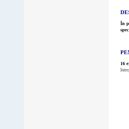
DE
În p
spec
PE
16 e
între