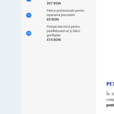
397 RON
Petice profesionale pentru
repararea piscinelor
65 RON
Pompă electrică pentru
paddleboard-uri și bărci
gonflabile
474 RON
PE
În t
comp
pent