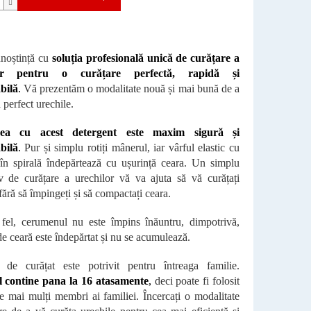
unoștință cu
soluția profesională unică de curățare a
lor pentru o curățare perfectă, rapidă și
bilă
.
Vă prezentăm o modalitate nouă și mai bună de a
 perfect urechile.
rea cu acest detergent este maxim sigură și
bilă
.
Pur și simplu rotiți mânerul, iar vârful elastic cu
 în spirală îndepărtează cu ușurință ceara. Un simplu
iv de curățare a urechilor vă va ajuta să vă curățați
fără să împingeți și să compactați ceara.
 fel, cerumenul nu este împins înăuntru, dimpotrivă,
e ceară este îndepărtat și nu se acumulează.
 de curățat este potrivit pentru întreaga familie.
l contine pana la 16 atasamente
,
deci poate fi folosit
de mai mulți membri ai familiei. Încercați o modalitate