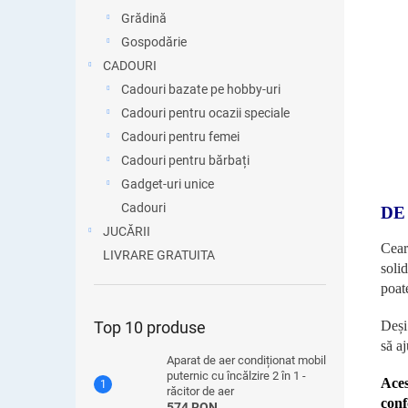
Grădină
Gospodărie
CADOURI
Cadouri bazate pe hobby-uri
Cadouri pentru ocazii speciale
Cadouri pentru femei
Cadouri pentru bărbați
Gadget-uri unice
Cadouri
DE
JUCĂRII
Cear
LIVRARE GRATUITA
soli
poat
Deși
Top 10 produse
să a
Aparat de aer condiționat mobil
puternic cu încălzire 2 în 1 -
Aces
răcitor de aer
conf
574 RON