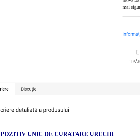
inovatoa
mai sigur
Informaţi
TIPĂ
riere
Discuţie
criere detaliată a produsului
SPOZITIV UNIC DE CURATARE URECHI