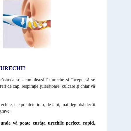
 URECHI?
răsimea se acumulează în ureche și începe să se
ri de cap, respirație șuierătoare, culcare și chiar vă
chile, ele pot deteriora, de fapt, mai degrabă decât
grave.
 unde vă poate curăța urechile perfect, rapid,