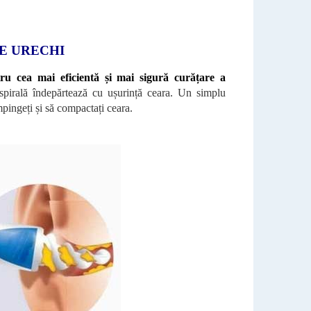
E URECHI
tru cea mai eficientă și mai sigură curățare a
 spirală îndepărtează cu ușurință ceara. Un simplu
mpingeți și să compactați ceara.