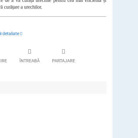
re de a vă curăța urechile pentru cea mai eficientă și
ă curățare a urechilor.
i detaliate
RIRE
ÎNTREABĂ
PARTAJARE