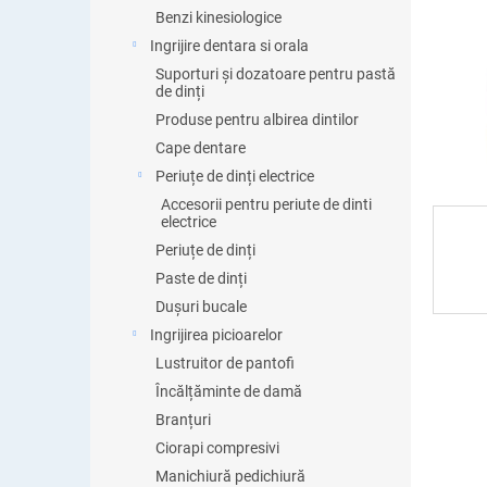
ă
Benzi kinesiologice
Ingrijire dentara si orala
Suporturi și dozatoare pentru pastă
de dinți
Produse pentru albirea dintilor
Cape dentare
Periuțe de dinți electrice
Accesorii pentru periute de dinti
electrice
Periuțe de dinți
Paste de dinți
Dușuri bucale
Ingrijirea picioarelor
Lustruitor de pantofi
Încălțăminte de damă
Branțuri
Ciorapi compresivi
Manichiură pedichiură