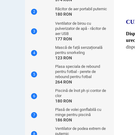
Răcitor de aer portabil puternic
180 RON
CU
Ventilator de birou cu
pulverizator de apă - răcitor de
Disp
aer USB
177 RON
urec
dispo
Mască de față senzațională
pentru snorkeling
123 RON
Plasa speciala de rebound
pentru fotbal - perete de
rebound pentru fotbal
264 RON
Piscină de înot ph și contor de
clor
180 RON
Plasă de volei gonflabilă cu
minge pentru piscină
186 RON
Ventilator de podea extrem de
puternic