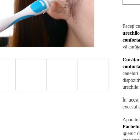
Faceți c
urechi
conforta
vă curăța
Curăța
conforta
caneluri
dispozit
urechile 
În acest
excesul d
Aparatul
Pachetu
igienic 