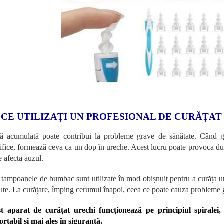
 CE UTILIZAȚI UN PROFESIONAL DE CURĂȚAT
ă acumulată poate contribui la probleme grave de sănătate. Când g
difice, formează ceva ca un dop în ureche. Acest lucru poate provoca dure
e afecta auzul.
 tampoanele de bumbac sunt utilizate în mod obișnuit pentru a curăța ure
jute. La curățare, împing cerumul înapoi, ceea ce poate cauza probleme 
t aparat de curățat urechi funcționează pe principiul spiralei,
ortabil și mai ales în siguranță.