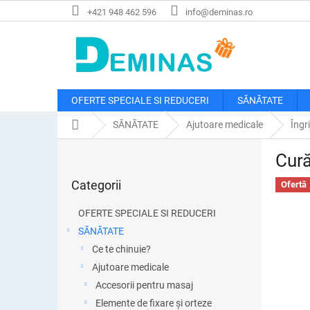
Treci
+421 948 462 596
info@deminas.ro
la
conținut
OFERTE SPECIALE SI REDUCERI
SĂNĂTATE
Acasă
SĂNĂTATE
Ajutoare medicale
Îngri
B
Cură
a
Sari
r
Categorii
peste
Ofertă
ă
categorii
l
OFERTE SPECIALE SI REDUCERI
a
SĂNĂTATE
t
Ce te chinuie?
e
r
Ajutoare medicale
a
Accesorii pentru masaj
l
Elemente de fixare și orteze