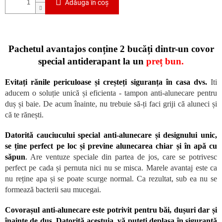
Adăuga în coş
Pachetul avantajos
conține 2 bucăți dintr-un covor
special antiderapant la un
preț bun.
Evitați rănile periculoase și creșteți siguranța în casa dvs.
Iti
aducem o soluție unică și eficienta - tampon anti-alunecare pentru
duș și baie. De acum înainte, nu trebuie să-ți faci griji că aluneci și
că te rănești.
Datorită cauciucului special anti-alunecare și designului unic,
se ține perfect pe loc și previne alunecarea chiar și în apă cu
săpun
.
Are ventuze speciale din partea de jos, care se potrivesc
perfect pe cada și pernuta nici nu se misca. Marele avantaj este ca
nu reține apa și se poate scurge normal. Ca rezultat, sub ea nu se
formează bacterii sau mucegai.
Covorașul anti-alunecare este potrivit pentru băi, dușuri dar și
înainte de duș. Datorită acestuia, vă puteți deplasa în siguranță