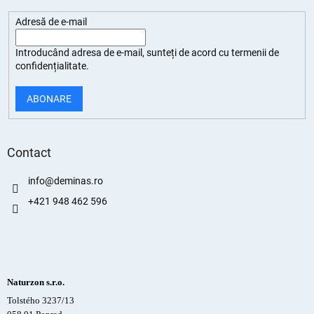
Adresă de e-mail
Introducând adresa de e-mail, sunteți de
acord cu termenii de
confidențialitate
.
ABONARE
Contact
info
@
deminas.ro
+421 948 462 596
Naturzon s.r.o.
Tolstého 3237/13