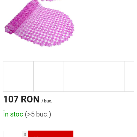
107 RON
/ buc.
Evaluare
În stoc
(>5 buc.)
preţ: