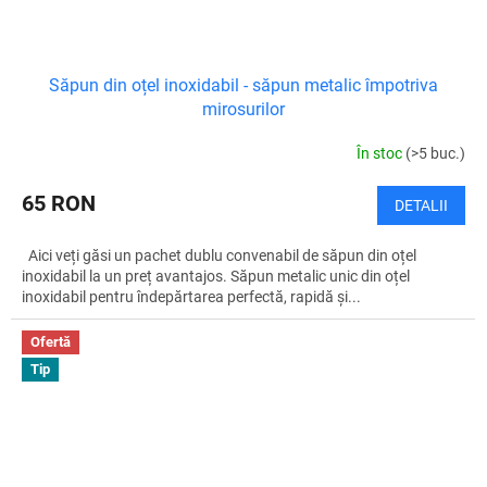
Săpun din oțel inoxidabil - săpun metalic împotriva
mirosurilor
În stoc
(>5 buc.)
65 RON
DETALII
Aici veți găsi un pachet dublu convenabil de săpun din oțel
inoxidabil la un preț avantajos. Săpun metalic unic din oțel
inoxidabil pentru îndepărtarea perfectă, rapidă și...
Ofertă
Tip