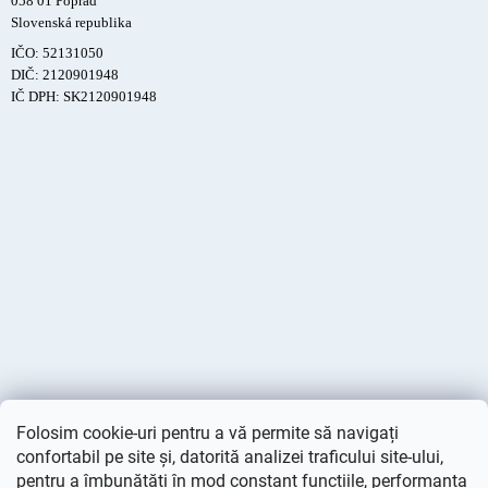
058 01 Poprad
Slovenská republika
IČO: 52131050
DIČ: 2120901948
IČ DPH: SK2120901948
Folosim cookie-uri pentru a vă permite să navigați
confortabil pe site și, datorită analizei traficului site-ului,
pentru a îmbunătăți în mod constant funcțiile, performanța