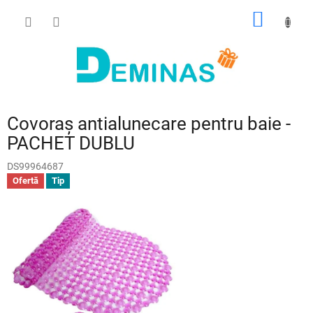
Treci
COŞ
la
conținut
DE
CUMPĂ
Covoraș antialunecare pentru baie -
PACHET DUBLU
DS99964687
Ofertă
Tip