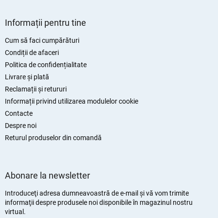
S
u
Informații pentru tine
b
s
Cum să faci cumpărături
o
Condiții de afaceri
l
Politica de confidențialitate
Livrare și plată
Reclamații și retururi
Informații privind utilizarea modulelor cookie
Contacte
Despre noi
Returul produselor din comandă
Abonare la newsletter
Introduceţi adresa dumneavoastră de e-mail şi vă vom trimite
informaţii despre produsele noi disponibile în magazinul nostru
virtual.