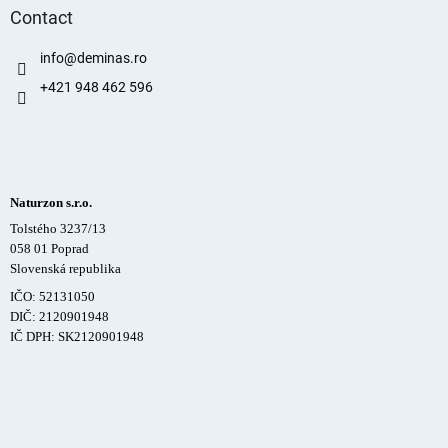
Contact
info
@
deminas.ro
+421 948 462 596
Naturzon s.r.o.
Tolstého 3237/13
058 01 Poprad
Slovenská republika
IČO: 52131050
DIČ: 2120901948
IČ DPH: SK2120901948