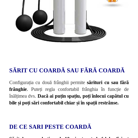
SĂRIT CU COARDĂ SAU FĂRĂ COARDĂ
Configurația cu două frânghii permite
sărituri cu sau fără
frânghie
.
Puteți regla confortabil frânghia în funcție de
înălțimea dvs.
Dacă ai puțin spațiu, poți înlocui capătul cu
bile și poți sări confortabil chiar și în spații restrânse.
DE CE SARI PESTE COARDĂ