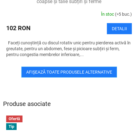
coapse și talie subțiri și ferme
În stoc
(>5 buc.)
102 RON
DETALII
Faceți cunoștință cu discul rotativ unic pentru pierderea activă în
greutate, pentru un abdomen, fese și picioare subțiri și ferm,
pentru congestia membrelor inferioare,...
AFIŞEAZĂ TOATE PRODUSELE ALTERNATIVE
Produse asociate
Ofertă
Tip