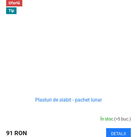
Ofertă
Tip
Plasturi de slabit - pachet lunar
În stoc
(>5 buc.)
91 RON
DETALII