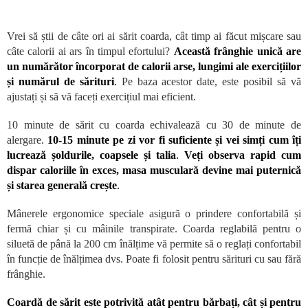
Vrei să știi de câte ori ai sărit coarda, cât timp ai făcut mișcare sau
câte calorii ai ars în timpul efortului?
Această frânghie unică are
un numărător încorporat de calorii arse, lungimi ale exercițiilor
și numărul de sărituri
.
Pe baza acestor date, este posibil să vă
ajustați și să vă faceți exercițiul mai eficient.
10 minute de sărit cu coarda echivalează cu 30 de minute de
alergare.
10-15 minute pe zi vor fi suficiente și vei simți cum îți
lucrează șoldurile, coapsele și talia
.
Veți observa rapid cum
dispar caloriile în exces, masa musculară devine mai puternică
și starea generală crește
.
Mânerele ergonomice speciale asigură o prindere confortabilă și
fermă chiar și cu mâinile transpirate. Coarda reglabilă pentru o
siluetă de până la 200 cm înălțime vă permite să o reglați confortabil
în funcție de înălțimea dvs. Poate fi folosit pentru sărituri cu sau fără
frânghie.
Coardă de sărit este potrivită atât pentru bărbați, cât și pentru