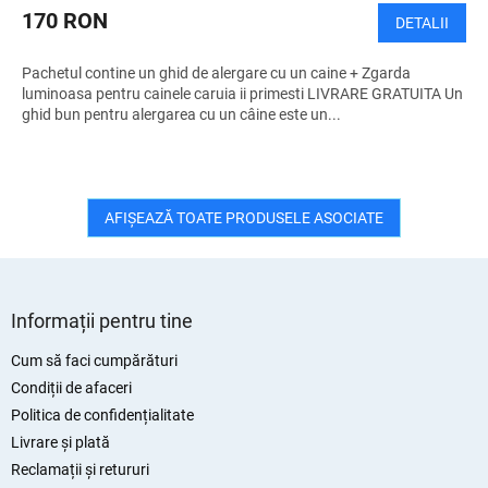
U
170 RON
DETALII
I
Pachetul contine un ghid de alergare cu un caine + Zgarda
T
luminoasa pentru cainele caruia ii primesti LIVRARE GRATUITA Un
ghid bun pentru alergarea cu un câine este un...
AFIŞEAZĂ TOATE PRODUSELE ASOCIATE
S
u
Informații pentru tine
b
s
Cum să faci cumpărături
o
Condiții de afaceri
l
Politica de confidențialitate
Livrare și plată
Reclamații și retururi