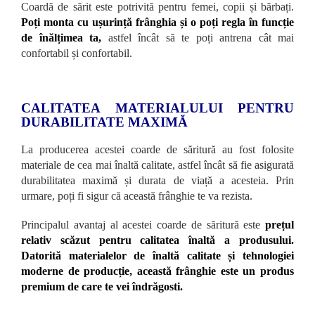
Coardă de sărit este potrivită pentru femei, copii și bărbați.
Poți monta cu ușurință frânghia și o poți regla în funcție
de înălțimea ta,
astfel încât să te poți antrena cât mai
confortabil și confortabil.
CALITATEA MATERIALULUI PENTRU
DURABILITATE MAXIMĂ
La producerea acestei coarde de săritură au fost folosite
materiale de cea mai înaltă calitate, astfel încât să fie asigurată
durabilitatea maximă și durata de viață a acesteia. Prin
urmare, poți fi sigur că această frânghie te va rezista.
Principalul avantaj al acestei coarde de săritură este
prețul
relativ scăzut pentru calitatea înaltă a produsului.
Datorită materialelor de înaltă calitate și tehnologiei
moderne de producție, această frânghie este un produs
premium de care te vei îndrăgosti.