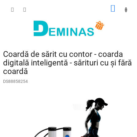
Treci
COŞ
la
conținut
DE
CUMPĂ
Coardă de sărit cu contor - coarda
digitală inteligentă - sărituri cu și fără
coardă
DS88858254