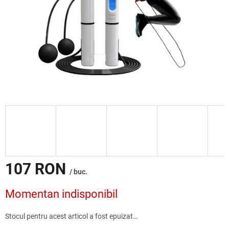
107 RON
/ buc.
Evaluare
Momentan indisponibil
preţ:
Stocul pentru acest articol a fost epuizat…