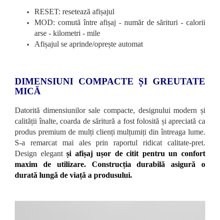
RESET: resetează afișajul
MOD: comută între afișaj - număr de sărituri - calorii
arse - kilometri - mile
Afișajul se aprinde/oprește automat
DIMENSIUNI COMPACTE ȘI GREUTATE
MICĂ
Datorită dimensiunilor sale compacte, designului modern și
calității înalte, coarda de săritură a fost folosită și apreciată ca
produs premium de mulți clienți mulțumiți din întreaga lume.
S-a remarcat mai ales prin raportul ridicat calitate-pret.
Design elegant
și afișaj ușor de citit pentru un confort
maxim de utilizare. Construcția durabilă asigură o
durată lungă de viață a produsului.