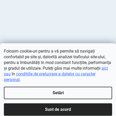
Folosim cookie-uri pentru a vă permite să navigați
confortabil pe site și, datorită analizei traficului site-ului,
pentru a îmbunătăți în mod constant funcțiile, performanța
și gradul de utilizare. Puteți găsi mai multe informații
aici
sau
în
condițiile de prelucrare a datelor cu caracter
personal
.
Creat de Shoptet
Setări
Drepturi de autor 2026
Deminas
. Toate drepturile rezervate.
Editați setările cookie-urilor
Sunt de acord