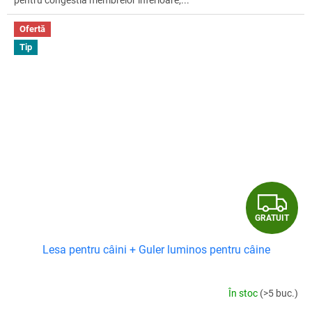
pentru congestia membrelor inferioare,...
Ofertă
Tip
G
GRATUIT
R
Lesa pentru câini + Guler luminos pentru câine
A
T
În stoc
(>5 buc.)