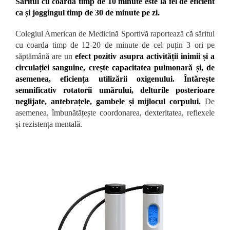
Săritul cu coarda timp de 10 minute este la fel de eficient
ca și joggingul timp de 30 de minute pe zi.
Colegiul American de Medicină Sportivă raportează că săritul
cu coarda timp de 12-20 de minute de cel puțin 3 ori pe
săptămână are un
efect pozitiv asupra activității inimii și a
circulației sanguine, crește capacitatea pulmonară și, de
asemenea, eficiența utilizării oxigenului.
Întărește
semnificativ rotatorii umărului, delturile posterioare
neglijate, antebrațele, gambele și mijlocul corpului.
De
asemenea, îmbunătățește coordonarea, dexteritatea, reflexele
și rezistența mentală.