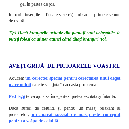
gel în partea de jos.
Înlocuiți inserțiile la fiecare șase (6) luni sau la primele semne
de uzură.
Tip! Dacă branțurile actuale din pantofi sunt detașabile, le
puteți folosi ca ajutor atunci când tăiați branțuri noi.
AVEȚI GRIJĂ DE PICIOARELE VOASTRE
Aducem
un corector special pentru corectarea unui deget
mare îndoit
care te va ajuta în aceasta problema.
Ped Egg
te va ajuta să îndepărtezi pielea excitată și întărită.
Dacă suferi de celulita și pentru un masaj relaxant al
picioarelor,
un aparat special de masaj este conceput
pentru a scăpa de celulită.