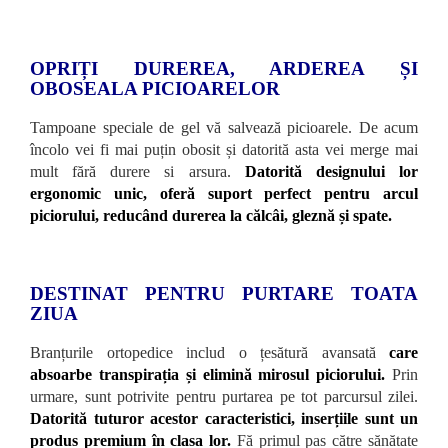
OPRIȚI DUREREA, ARDEREA ȘI
OBOSEALA PICIOARELOR
Tampoane speciale de gel vă salvează picioarele. De acum
încolo vei fi mai puțin obosit și datorită asta vei merge mai
mult fără durere si arsura.
Datorită designului lor
ergonomic unic, oferă suport perfect pentru arcul
piciorului, reducând durerea la călcâi, gleznă și spate.
DESTINAT PENTRU PURTARE TOATA
ZIUA
Branțurile ortopedice includ o țesătură avansată
care
absoarbe transpirația și elimină mirosul piciorului.
Prin
urmare, sunt potrivite pentru purtarea pe tot parcursul zilei.
Datorită tuturor acestor caracteristici, inserțiile sunt un
produs premium în clasa lor.
Fă primul pas către sănătate