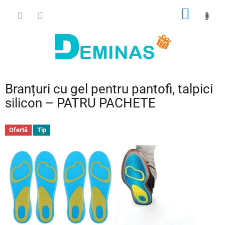
Treci
COŞ
la
conținut
DE
CUMPĂ
Branțuri cu gel pentru pantofi, talpici
silicon – PATRU PACHETE
Ofertă
Tip