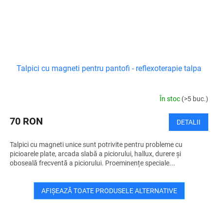
Talpici cu magneti pentru pantofi - reflexoterapie talpa
În stoc
(>5 buc.)
70 RON
DETALII
Talpici cu magneti unice sunt potrivite pentru probleme cu
picioarele plate, arcada slabă a piciorului, hallux, durere și
oboseală frecventă a piciorului. Proeminențe speciale...
AFIŞEAZĂ TOATE PRODUSELE ALTERNATIVE