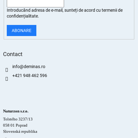
Introducând adresa de e-mail, sunteți de
acord cu termenii de
confidențialitate
.
ABONARE
Contact
info
@
deminas.ro
+421 948 462 596
Naturzon s.r.o.
Tolstého 3237/13
058 01 Poprad
Slovenská republika