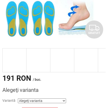
G
GRATUIT
R
A
T
U
I
191 RON
/ buc.
T
Evaluare
Alegeţi varianta
preţ:
Variantă