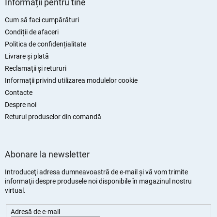
Informații pentru tine
b
s
Cum să faci cumpărături
o
Condiții de afaceri
l
Politica de confidențialitate
Livrare și plată
Reclamații și retururi
Informații privind utilizarea modulelor cookie
Contacte
Despre noi
Returul produselor din comandă
Abonare la newsletter
Introduceţi adresa dumneavoastră de e-mail şi vă vom trimite
informaţii despre produsele noi disponibile în magazinul nostru
virtual.
Adresă de e-mail