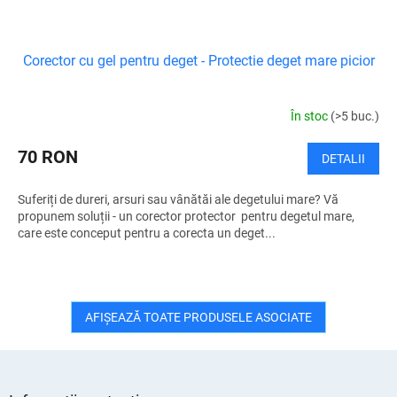
Corector cu gel pentru deget - Protectie deget mare picior
În stoc
(>5 buc.)
70 RON
DETALII
Suferiți de dureri, arsuri sau vânătăi ale degetului mare? Vă
propunem soluții - un corector protector pentru degetul mare,
care este conceput pentru a corecta un deget...
AFIŞEAZĂ TOATE PRODUSELE ASOCIATE
S
u