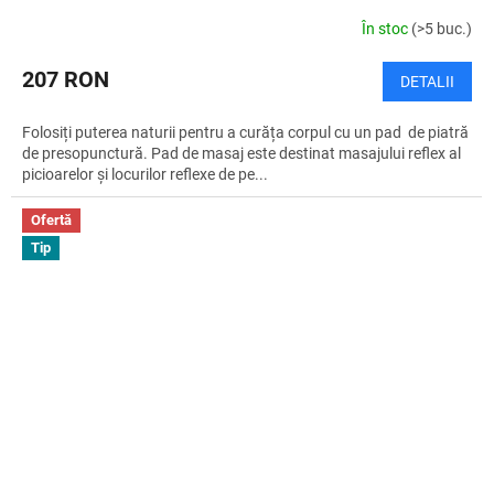
În stoc
(>5 buc.)
207 RON
DETALII
Folosiți puterea naturii pentru a curăța corpul cu un pad de piatră
de presopunctură. Pad de masaj este destinat masajului reflex al
picioarelor și locurilor reflexe de pe...
Ofertă
Tip