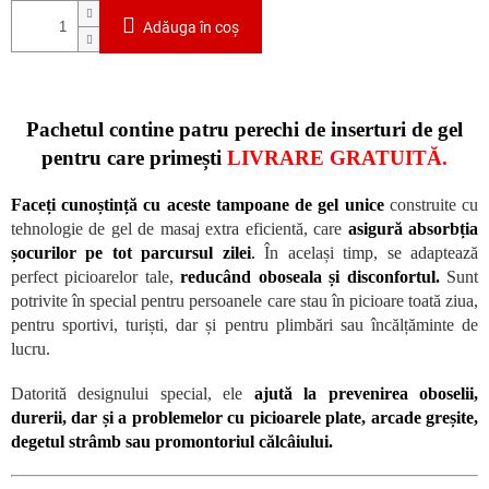
Adăuga în coş
Pachetul contine patru perechi de inserturi de gel
pentru care primești
LIVRARE GRATUITĂ.
Faceți cunoștință cu aceste tampoane de gel unice
construite cu
tehnologie de gel de masaj extra eficientă, care
asigură absorbția
șocurilor pe tot parcursul zilei
.
În același timp, se adaptează
perfect picioarelor tale,
reducând oboseala și disconfortul.
Sunt
potrivite în special pentru persoanele care stau în picioare toată ziua,
pentru sportivi, turiști, dar și pentru plimbări sau încălțăminte de
lucru.
Datorită designului special, ele
ajută la prevenirea oboselii,
durerii, dar și a problemelor cu picioarele plate, arcade greșite,
degetul strâmb sau promontoriul călcâiului.