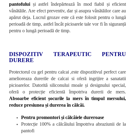
pantofului
și astfel îndepărtează în mod fiabil și eficient
vânătăile. Are efect preventiv, dar și asupra vânătăilor care au
apărut deja. Lucrul grozav este că este folosit pentru o lungă
perioadă de timp, astfel încât picioarele tale vor fi în siguranță
pentru o lungă perioadă de timp.
DISPOZITIV TERAPEUTIC PENTRU
DURERE
Protectorul cu gel pentru calcai ,este dispozitivul perfect care
amelioreaza durerile de calcai si oferă ingrijire a sanatatii
picioarelor. Datorită siliconului moale și designului special,
oferă o protecție eficientă împotriva durerii de mers.
Absoarbe eficient șocurile la mers în timpul mersului,
reduce presiunea și durerea în călcâi.
Pentru promontori și călcâiele dureroase
Protecție 100% a călcâiului împotriva abraziunii de la
pantofi