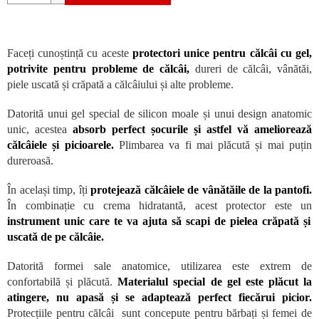
Faceți cunoștință cu aceste
protectori unice pentru călcâi cu gel,
potrivite pentru probleme de călcâi,
dureri de călcâi, vânătăi,
piele uscată și crăpată a călcâiului și alte probleme.
Datorită unui gel special de silicon moale și unui design anatomic
unic, acestea
absorb perfect șocurile și astfel vă ameliorează
călcâiele și picioarele.
Plimbarea va fi mai plăcută și mai puțin
dureroasă.
În același timp, îți
protejează călcâiele de vânătăile de la pantofi.
În combinație cu crema hidratantă, acest protector este un
instrument unic care te va ajuta să scapi de pielea crăpată și
uscată de pe călcâie.
Datorită formei sale anatomice, utilizarea este extrem de
confortabilă și plăcută.
Materialul special de gel este plăcut la
atingere, nu apasă și se adaptează perfect fiecărui picior.
Protecțiile pentru călcâi sunt concepute pentru bărbați și femei de