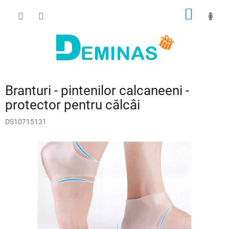
Treci
COŞ
la
conținut
DE
CUMPĂ
Branturi - pintenilor calcaneeni -
protector pentru călcâi
DS10715131