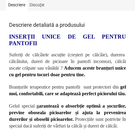
Descriere
Discuţie
Descriere detaliată a produsului
INSERȚII UNICE DE GEL PENTRU
PANTOFII
Suferiți de călcâiele ascuțite (creșteri pe călcâie), durerea
călcâiului, dureri de picioare în pantofi incomozi, călcâi
uscate crăpate sau vânătăi ?
Aducem aceste branțuri unice
cu gel pentru tocuri doar pentru tine.
Branțurile terapeutice pentru pantofii sunt protectori din
gel
moi, confortabili, care se adaptează perfect piciorului tău.
Gelul special
g
arantează o absorbție optimă a șocurilor,
previne oboseala picioarelor și ajuta la prevenirea
durerilor și oboselii picioarelor.
Protecțiile sunt potrivite în
special dacă suferiți de vârfuri la călcâi și dureri de călcâi.