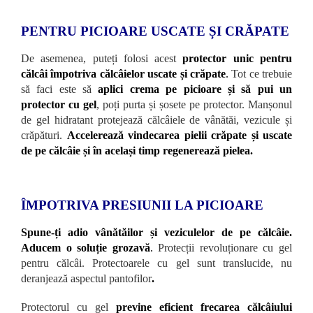
PENTRU PICIOARE USCATE ȘI CRĂPATE
De asemenea, puteți folosi acest
protector unic pentru
călcâi împotriva călcâielor uscate și crăpate
.
Tot ce trebuie
să faci este să
aplici crema pe picioare și să pui un
protector cu gel
, poți purta și șosete pe protector. Manșonul
de gel hidratant protejează călcâiele de vânătăi, vezicule și
crăpături.
Accelerează vindecarea pielii crăpate și uscate
de pe călcâie și în același timp regenerează pielea.
ÎMPOTRIVA PRESIUNII LA PICIOARE
Spune-ți adio vânătăilor și veziculelor de pe călcâie.
Aducem o soluție grozavă
.
Protecții revoluționare cu gel
pentru călcâi. Protectoarele cu gel sunt translucide, nu
deranjează aspectul pantofilor
.
Protectorul cu gel
previne eficient frecarea călcâiului