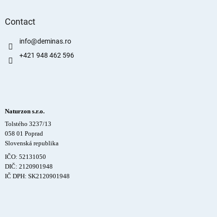
Contact
info
@
deminas.ro
+421 948 462 596
Naturzon s.r.o.
Tolstého 3237/13
058 01 Poprad
Slovenská republika
IČO: 52131050
DIČ: 2120901948
IČ DPH: SK2120901948