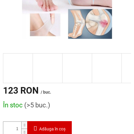
123 RON
/ buc.
Evaluare
În stoc
(>5 buc.)
preţ:
Adăuga în coş