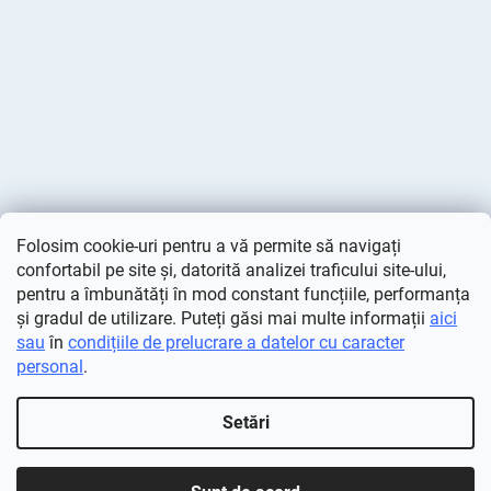
Folosim cookie-uri pentru a vă permite să navigați
confortabil pe site și, datorită analizei traficului site-ului,
pentru a îmbunătăți în mod constant funcțiile, performanța
și gradul de utilizare. Puteți găsi mai multe informații
aici
sau
în
condițiile de prelucrare a datelor cu caracter
personal
.
Creat de Shoptet
Setări
Drepturi de autor 2026
Deminas
. Toate drepturile rezervate.
Editați setările cookie-urilor