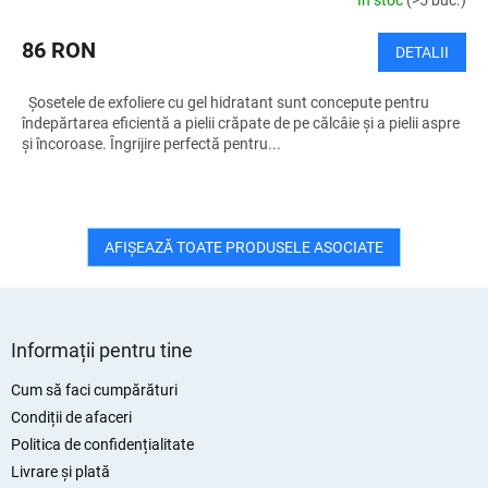
În stoc
(>5 buc.)
86 RON
DETALII
Șosetele de exfoliere cu gel hidratant sunt concepute pentru
îndepărtarea eficientă a pielii crăpate de pe călcâie și a pielii aspre
și încoroase. Îngrijire perfectă pentru...
AFIŞEAZĂ TOATE PRODUSELE ASOCIATE
S
u
Informații pentru tine
b
s
Cum să faci cumpărături
o
Condiții de afaceri
l
Politica de confidențialitate
Livrare și plată