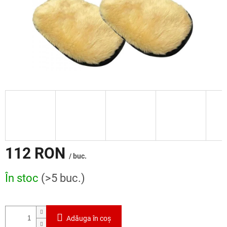
112 RON
/ buc.
Evaluare
În stoc
(>5 buc.)
preţ:
Adăuga în coş