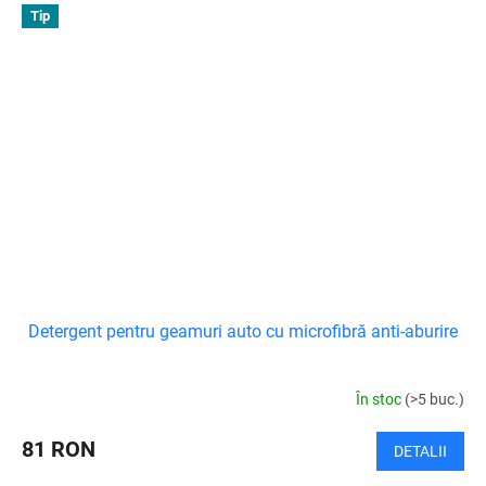
Tip
Detergent pentru geamuri auto cu microfibră anti-aburire
În stoc
(>5 buc.)
81 RON
DETALII