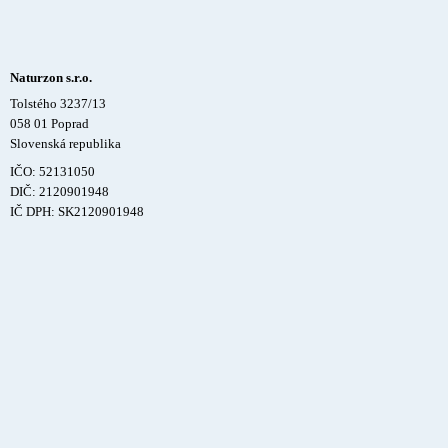
Naturzon s.r.o.
Tolstého 3237/13
058 01 Poprad
Slovenská republika
IČO: 52131050
DIČ: 2120901948
IČ DPH: SK2120901948