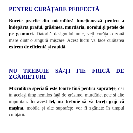
PENTRU CURĂȚARE PERFECTĂ
Burete practic din microfibră funcționează pentru a
îndepărta praful, grăsimea, murdăria, noroiul și petele de
pe geamuri.
Datorită designului unic, veți curăța o zonă
mare dintr-o singură mișcare. Acest lucru va face curățarea
extrem de eficientă și rapidă.
NU TREBUIE SĂ-ȚI FIE FRICĂ DE
ZGÂRIETURI
Microfibra specială este foarte fină pentru suprafețe
,
dar
în același timp nemilos față de grăsime, murdărie, pete și alte
impurități.
În acest fel, nu trebuie să vă faceți griji că
mașina
,
mobila și alte suprafețe vor fi zgâriate în timpul
curățării.