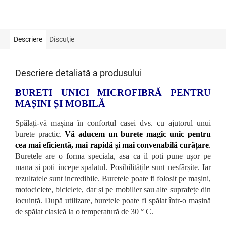
Descriere
Discuţie
Descriere detaliată a produsului
BURETI UNICI MICROFIBRĂ PENTRU
MAȘINI ȘI MOBILĂ
Spălați-vă mașina în confortul casei dvs. cu ajutorul unui
burete practic.
Vă aducem un burete magic unic pentru
cea mai eficientă, mai rapidă și mai convenabilă curățare
.
Buretele are o forma speciala, asa ca il poti pune ușor pe
mana și poti incepe spalatul. Posibilitățile sunt nesfârșite. Iar
rezultatele sunt incredibile. Buretele poate fi folosit pe mașini,
motociclete, biciclete, dar și pe mobilier sau alte suprafețe din
locuință. După utilizare, buretele poate fi spălat într-o mașină
de spălat clasică la o temperatură de 30 ° C.