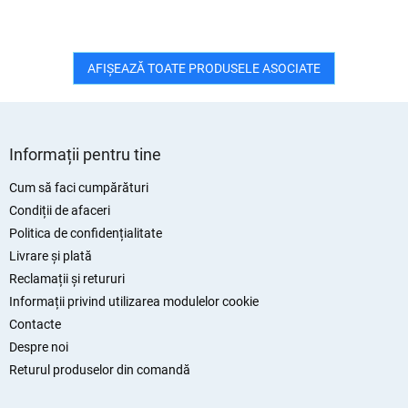
AFIŞEAZĂ TOATE PRODUSELE ASOCIATE
S
u
Informații pentru tine
b
s
Cum să faci cumpărături
o
Condiții de afaceri
l
Politica de confidențialitate
Livrare și plată
Reclamații și retururi
Informații privind utilizarea modulelor cookie
Contacte
Despre noi
Returul produselor din comandă