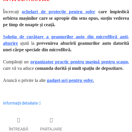
Încercați
ochelari de protecție pentru șofer
care împiedică
orbirea mașinilor care se apropie din sens opus, susțin vederea
pe timp de noapte și ceață.
Soluția de curățare a geamurilor auto din microfibră anti-
aburire
ajută la
prevenirea aburirii geamurilor auto datorită
unei cârpe speciale din microfibră.
Cumpărați un
organizator practic pentru mașină pentru scaun,
care vă va aduce
comanda dorită și mult spațiu de depozitare.
Aruncă o privire la alte
gadget-uri pentru șofer.
Informaţii detaliate
ÎNTREABĂ
PARTAJARE