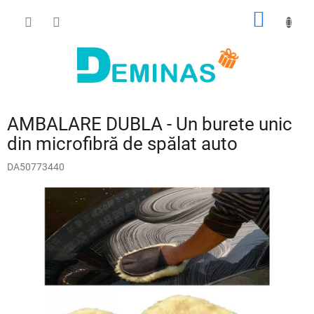
Treci
COŞ
la
conținut
DE
CUMPĂ
AMBALARE DUBLA - Un burete unic
din microfibră de spălat auto
DA50773440