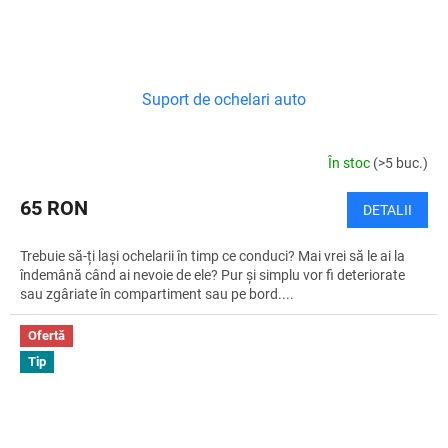
Suport de ochelari auto
În stoc
(>5 buc.)
65 RON
DETALII
Trebuie să-ți lași ochelarii în timp ce conduci? Mai vrei să le ai la
îndemână când ai nevoie de ele? Pur și simplu vor fi deteriorate
sau zgâriate în compartiment sau pe bord....
Ofertă
Tip