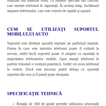
realizată din material solid, cu mânere speciale din cauciuc
care mențin telefonul în siguranță. În același timp, facilitează
atașarea telefonului, care este extrem de rapidă și ușoară.
CUM SE UTILIZAȚI SUPORTUL
MOBILULUI AUTO
Suportul este destinat așezării repetate pe parbrizul mașinii.
Partea în care este introdus telefonul poate fi extinsă la
nevoie, astfel încât suportul poate fi adaptat cu ușurință la
majoritatea telefoanelor mobile. Apoi atașați telefonul la
parbriz folosind o ventuză puternică. Astfel vei avea telefonul
la vedere. Dacă este necesar, puteți detașa cu ușurință
suportul din nou și îl puteți pune deoparte.
SPECIFICAȚIE TEHNICĂ
Rotația de 360 ​​de grade permite utilizarea orizontală