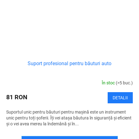
Suport profesional pentru băuturi auto
În stoc
(>5 buc.)
81 RON
DETALII
Suportul unic pentru băuturi pentru mașină este un instrument
unic pentru toți șoferii. Îți vei atașa băutura în siguranță și eficient
și o vei avea mereu la îndemână și în...