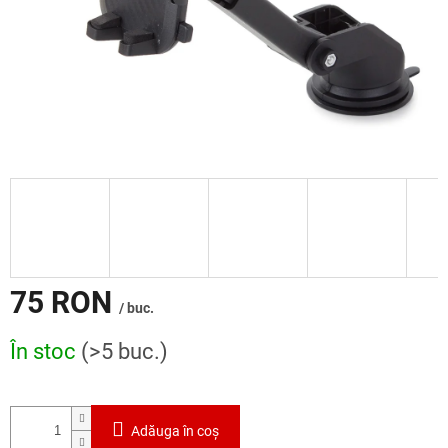
75 RON
/ buc.
Evaluare
În stoc
(>5 buc.)
preţ:
Adăuga în coş