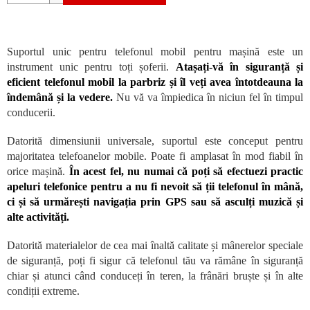
Suportul unic pentru telefonul mobil pentru mașină este un
instrument unic pentru toți șoferii.
Atașați-vă în siguranță și
eficient telefonul mobil la parbriz și îl veți avea întotdeauna la
îndemână și la vedere.
Nu vă va împiedica în niciun fel în timpul
conducerii.
Datorită dimensiunii universale, suportul este conceput pentru
majoritatea telefoanelor mobile. Poate fi amplasat în mod fiabil în
orice mașină.
În acest fel, nu numai că poți să efectuezi practic
apeluri telefonice pentru a nu fi nevoit să ții telefonul în mână,
ci și să urmărești navigația prin GPS sau să asculți muzică și
alte activități.
Datorită materialelor de cea mai înaltă calitate și mânerelor speciale
de siguranță, poți fi sigur că telefonul tău va rămâne în siguranță
chiar și atunci când conduceți în teren, la frânări bruște și în alte
condiții extreme.