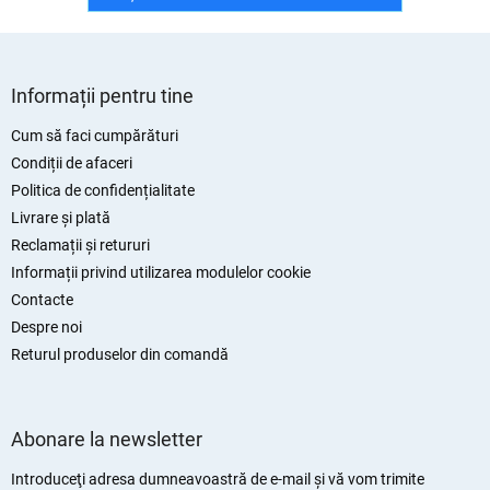
S
u
Informații pentru tine
b
s
Cum să faci cumpărături
o
Condiții de afaceri
l
Politica de confidențialitate
Livrare și plată
Reclamații și retururi
Informații privind utilizarea modulelor cookie
Contacte
Despre noi
Returul produselor din comandă
Abonare la newsletter
Introduceţi adresa dumneavoastră de e-mail şi vă vom trimite