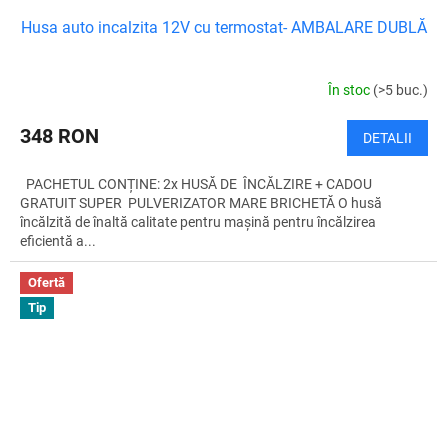
Husa auto incalzita 12V cu termostat- AMBALARE DUBLĂ
În stoc
(>5 buc.)
348 RON
DETALII
PACHETUL CONȚINE: 2x HUSĂ DE ÎNCĂLZIRE + CADOU
GRATUIT SUPER PULVERIZATOR MARE BRICHETĂ O husă
încălzită de înaltă calitate pentru mașină pentru încălzirea
eficientă a...
Ofertă
Tip