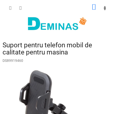
Treci
COŞ
la
conținut
DE
CUMPĂ
Suport pentru telefon mobil de
calitate pentru masina
DS89919460