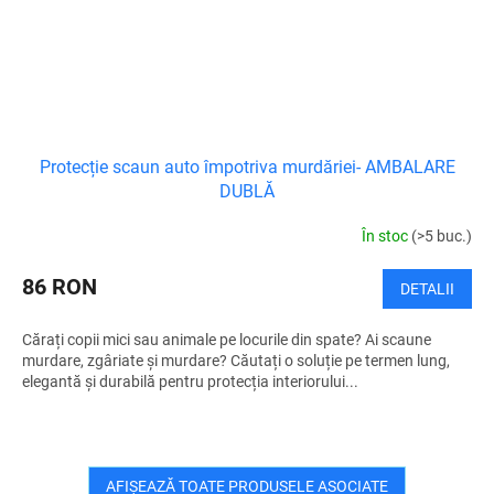
Protecție scaun auto împotriva murdăriei- AMBALARE
DUBLĂ
În stoc
(>5 buc.)
86 RON
DETALII
Cărați copii mici sau animale pe locurile din spate? Ai scaune
murdare, zgâriate și murdare? Căutați o soluție pe termen lung,
elegantă și durabilă pentru protecția interiorului...
AFIŞEAZĂ TOATE PRODUSELE ASOCIATE