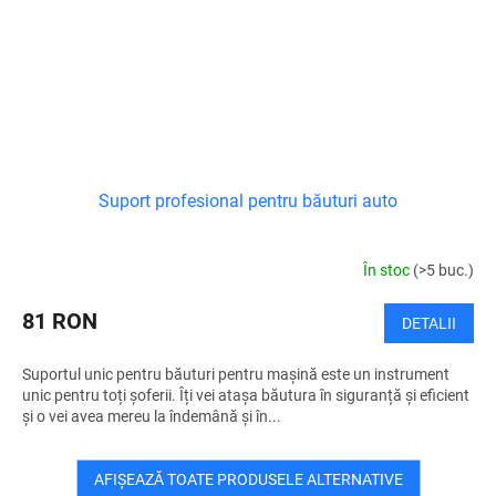
Suport profesional pentru băuturi auto
În stoc
(>5 buc.)
81 RON
DETALII
Suportul unic pentru băuturi pentru mașină este un instrument
unic pentru toți șoferii. Îți vei atașa băutura în siguranță și eficient
și o vei avea mereu la îndemână și în...
AFIŞEAZĂ TOATE PRODUSELE ALTERNATIVE