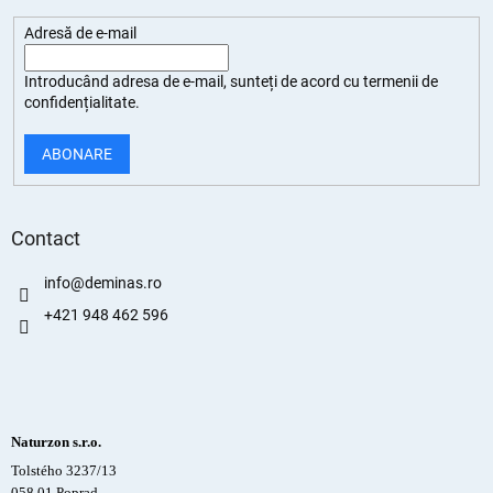
Adresă de e-mail
Introducând adresa de e-mail, sunteți de
acord cu termenii de
confidențialitate
.
ABONARE
Contact
info
@
deminas.ro
+421 948 462 596
Naturzon s.r.o.
Tolstého 3237/13
058 01 Poprad