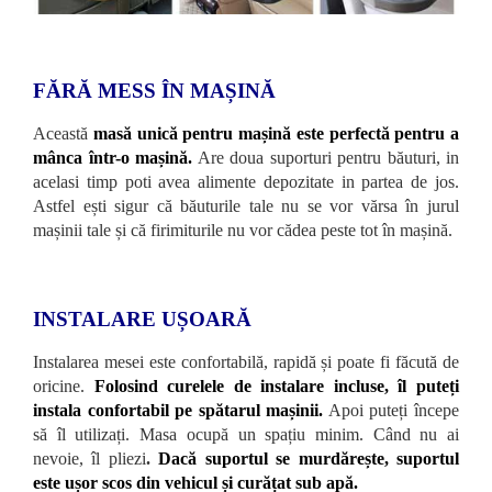
FĂRĂ MESS ÎN MAȘINĂ
Această
masă unică pentru mașină este perfectă pentru a
mânca într-o mașină.
Are doua suporturi pentru băuturi, in
acelasi timp poti avea alimente depozitate in partea de jos.
Astfel ești sigur că băuturile tale nu se vor vărsa în jurul
mașinii tale și că firimiturile nu vor cădea peste tot în mașină.
INSTALARE UȘOARĂ
Instalarea mesei este confortabilă, rapidă și poate fi făcută de
oricine.
Folosind curelele de instalare incluse, îl puteți
instala confortabil pe spătarul mașinii.
Apoi puteți începe
să îl utilizați. Masa ocupă un spațiu minim. Când nu ai
nevoie, îl pliezi
.
Dacă suportul se murdărește, suportul
este ușor scos din vehicul și curățat sub apă.