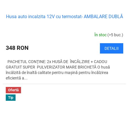
Husa auto incalzita 12V cu termostat- AMBALARE DUBLĂ
În stoc
(>5 buc.)
348 RON
DETALII
PACHETUL CONȚINE: 2x HUSĂ DE ÎNCĂLZIRE + CADOU
GRATUIT SUPER PULVERIZATOR MARE BRICHETĂ O husă
încălzită de înaltă calitate pentru mașină pentru încălzirea
eficientă a...
Ofertă
Tip