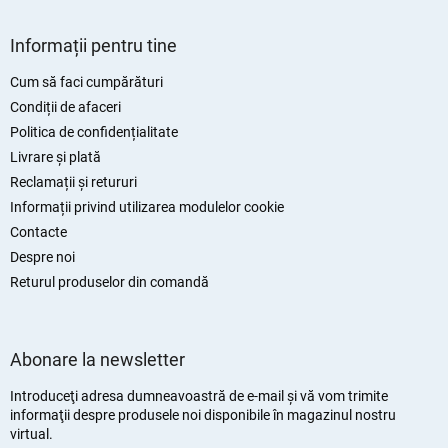
S
u
Informații pentru tine
b
s
Cum să faci cumpărături
o
Condiții de afaceri
l
Politica de confidențialitate
Livrare și plată
Reclamații și retururi
Informații privind utilizarea modulelor cookie
Contacte
Despre noi
Returul produselor din comandă
Abonare la newsletter
Introduceţi adresa dumneavoastră de e-mail şi vă vom trimite
informaţii despre produsele noi disponibile în magazinul nostru
virtual.