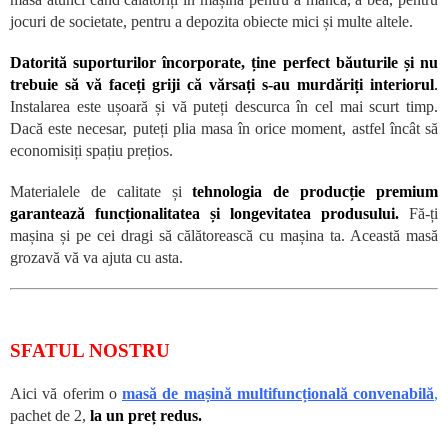
jocuri de societate, pentru a depozita obiecte mici și multe altele.
Datorită suporturilor încorporate, ține perfect băuturile și nu
trebuie să vă faceți griji că vărsați s-au murdăriți interiorul
.
Instalarea este ușoară și vă puteți descurca în cel mai scurt timp.
Dacă este necesar, puteți plia masa în orice moment, astfel încât să
economisiți spațiu prețios.
Materialele de calitate și
tehnologia de producție premium
garantează funcționalitatea și longevitatea produsului.
Fă-ți
mașina și pe cei dragi să călătorească cu mașina ta. Această masă
grozavă vă va ajuta cu asta.
SFATUL NOSTRU
Aici vă oferim o
masă de mașină multifuncțională convenabilă
,
pachet de 2,
la un preț redus.