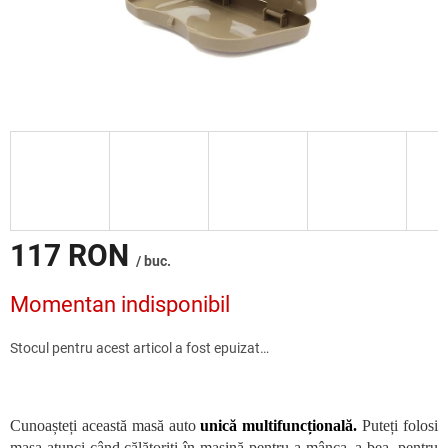
117 RON
/ buc.
Evaluare
Momentan indisponibil
preţ:
Stocul pentru acest articol a fost epuizat…
Cunoașteți această masă auto
unică multifuncțională.
Puteți folosi
masa atunci când călătoriți în mașină pentru a mânca, a bea, pentru