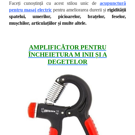
Faceți cunoștință cu acest stilou unic de
acupunctură
pentru masaj electric
pentru ameliorarea durerii și
rigidității
spatelui, umerilor, picioarelor, brațelor, feselor,
mușchilor, articulațiilor și multe altele.
AMPLIFICĂTOR PENTRU
ÎNCHEIETURA M INII ȘI A
DEGETELOR