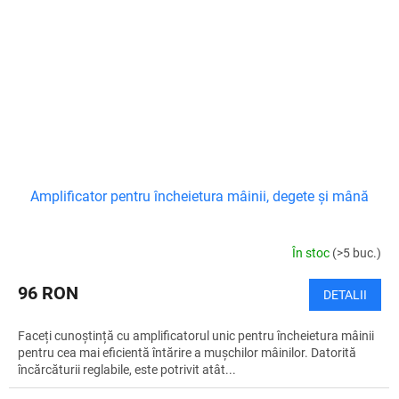
Amplificator pentru încheietura mâinii, degete și mână
În stoc
(>5 buc.)
96 RON
DETALII
Faceți cunoștință cu amplificatorul unic pentru încheietura mâinii
pentru cea mai eficientă întărire a mușchilor mâinilor. Datorită
încărcăturii reglabile, este potrivit atât...