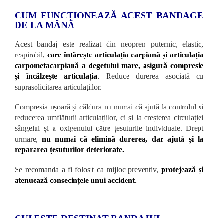
CUM FUNCȚIONEAZĂ ACEST BANDAGE
DE LA MÂNĂ
Acest bandaj este realizat din neopren puternic, elastic,
respirabil,
care întărește articulația carpiană și articulația
carpometacarpiană a degetului mare, asigură compresie
și încălzește articulația
.
Reduce durerea asociată cu
suprasolicitarea articulațiilor.
Compresia ușoară și căldura nu numai că ajută la controlul și
reducerea umflăturii articulațiilor, ci și la creșterea circulației
sângelui și a oxigenului către țesuturile individuale. Drept
urmare,
nu numai că elimină durerea, dar ajută și la
repararea țesuturilor deteriorate.
Se recomanda a fi folosit ca mijloc preventiv,
protejează și
atenuează consecințele unui accident.