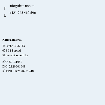
info
@
deminas.ro
+421 948 462 596
Naturzon s.r.o.
Tolstého 3237/13
058 01 Poprad
Slovenská republika
IČO: 52131050
DIČ: 2120901948
IČ DPH: SK2120901948