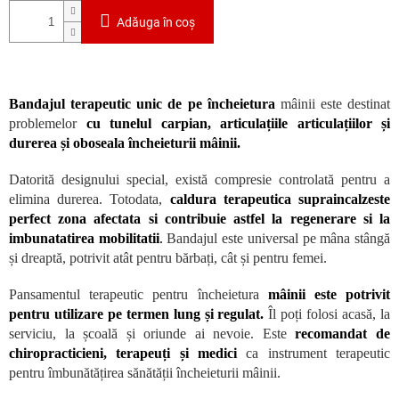
Adăuga în coş
Bandajul terapeutic unic de pe încheietura
mâinii este destinat
problemelor
cu tunelul carpian, articulațiile articulațiilor și
durerea și oboseala încheieturii mâinii.
Datorită designului special, există compresie controlată pentru a
elimina durerea. Totodata,
caldura terapeutica supraincalzeste
perfect zona afectata si contribuie astfel la regenerare si la
imbunatatirea mobilitatii
.
Bandajul este universal pe mâna stângă
și dreaptă, potrivit atât pentru bărbați, cât și pentru femei.
Pansamentul terapeutic pentru încheietura
mâinii este potrivit
pentru utilizare pe termen lung și regulat.
Îl poți folosi acasă, la
serviciu, la școală și oriunde ai nevoie. Este
recomandat de
chiropracticieni, terapeuți și medici
ca instrument terapeutic
pentru îmbunătățirea sănătății încheieturii mâinii.