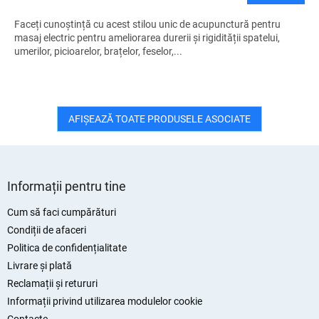
Faceți cunoștință cu acest stilou unic de acupunctură pentru
masaj electric pentru ameliorarea durerii și rigidității spatelui,
umerilor, picioarelor, brațelor, feselor,...
AFIŞEAZĂ TOATE PRODUSELE ASOCIATE
S
u
Informații pentru tine
b
s
Cum să faci cumpărături
o
Condiții de afaceri
l
Politica de confidențialitate
Livrare și plată
Reclamații și retururi
Informații privind utilizarea modulelor cookie
Contacte