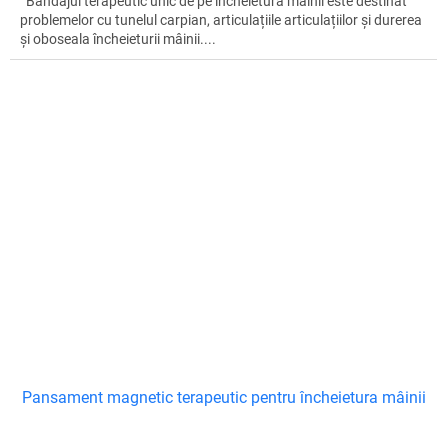
Bandajul terapeutic unic de pe încheietura mâinii este destinat
problemelor cu tunelul carpian, articulațiile articulațiilor și durerea
și oboseala încheieturii mâinii....
Pansament magnetic terapeutic pentru încheietura mâinii