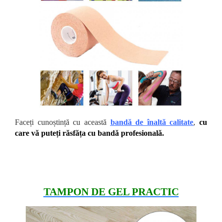
Faceți cunoștință cu această
bandă de înaltă calitate
,
cu
care vă puteți răsfăța cu bandă profesională.
TAMPON DE GEL PRACTIC