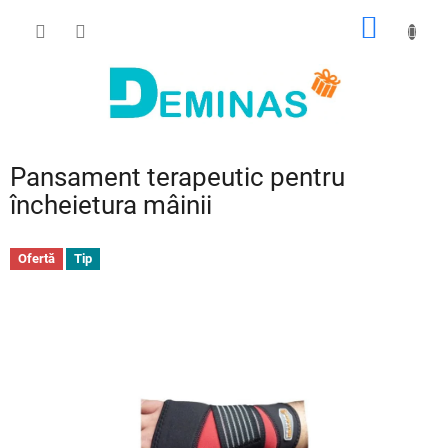
Treci
COŞ
la
conținut
DE
CUMPĂ
Pansament terapeutic pentru
încheietura mâinii
Ofertă
Tip