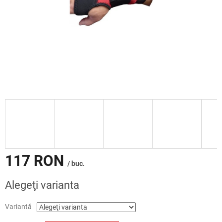
117 RON
/ buc.
Evaluare
Alegeţi varianta
preţ:
Variantă