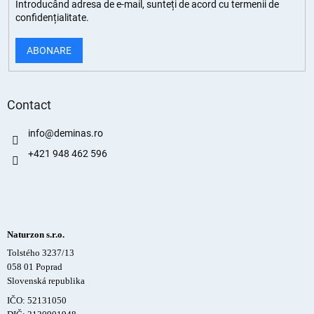
Introducând adresa de e-mail, sunteți de
acord cu termenii de
confidențialitate
.
ABONARE
Contact
info
@
deminas.ro
+421 948 462 596
Naturzon s.r.o.
Tolstého 3237/13
058 01 Poprad
Slovenská republika
IČO: 52131050