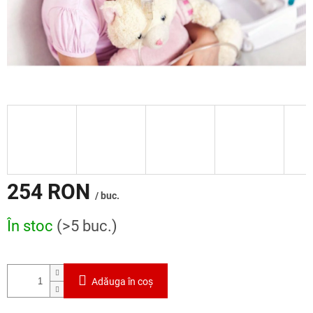
254 RON
/ buc.
Evaluare
În stoc
(>5 buc.)
preţ:
Adăuga în coş