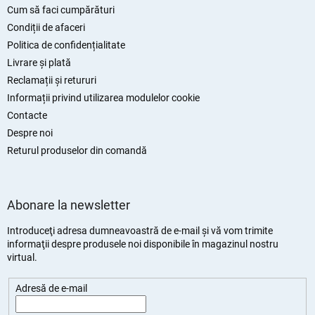
s
Cum să faci cumpărături
o
Condiții de afaceri
l
Politica de confidențialitate
Livrare și plată
Reclamații și retururi
Informații privind utilizarea modulelor cookie
Contacte
Despre noi
Returul produselor din comandă
Abonare la newsletter
Introduceţi adresa dumneavoastră de e-mail şi vă vom trimite
informaţii despre produsele noi disponibile în magazinul nostru
virtual.
Adresă de e-mail