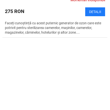
Momentan indisponibil
275 RON
DETALII
Faceți cunoștință cu acest puternic generator de ozon care este
potrivit pentru sterilizarea camerelor, mașinilor, camerelor,
magazinelor, căminelor, hotelurilor și altor zone....