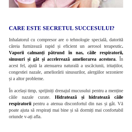
CARE ESTE SECRETUL SUCCESULUI?
Inhalatorul cu compresor are o tehnologie specială, datorită
căreia furnizează rapid și eficient un aerosol terapeutic
.
Vaporii calmanți pătrund în nas, căile respiratorii,
sinusuri și gât și accelerează ameliorarea acestora
.
În
acest fel, ajută la atenuarea naturală a uscăciunii, iritațiilor,
congestiei nazale, ameliorării sinusurilor, alergiilor sezoniere
și a altor probleme.
În același timp, sprijiniți drenajul mucusului pentru a menține
căile nazale curate.
Hidratează și hidratează căile
respiratorii
pentru a atenua disconfortul din nas și gât. Vă
poate ajuta să respirați mai bine și să dormiți mai confortabil
oriunde v-ați afla.