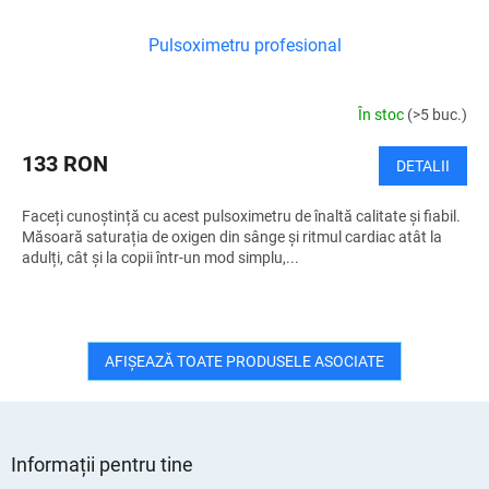
Pulsoximetru profesional
În stoc
(>5 buc.)
133 RON
DETALII
Faceți cunoștință cu acest pulsoximetru de înaltă calitate și fiabil.
Măsoară saturația de oxigen din sânge și ritmul cardiac atât la
adulți, cât și la copii într-un mod simplu,...
AFIŞEAZĂ TOATE PRODUSELE ASOCIATE
S
u
Informații pentru tine
b