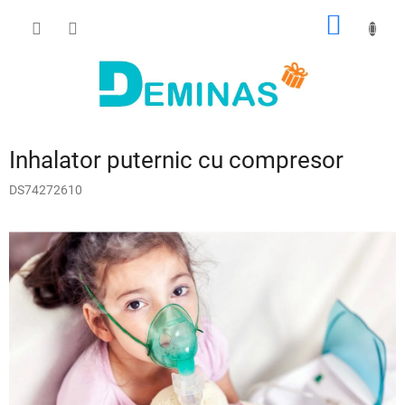
Treci
COŞ
la
conținut
DE
CUMPĂ
Inhalator puternic cu compresor
DS74272610