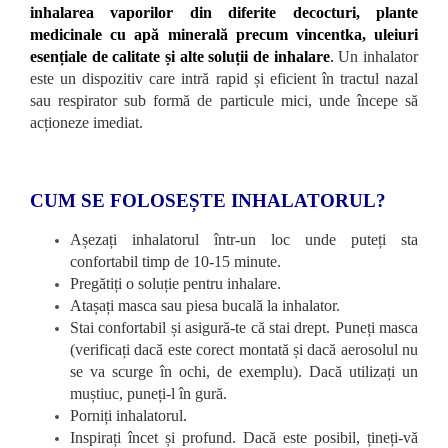
inhalarea vaporilor din diferite decocturi, plante
medicinale cu apă minerală precum vincentka, uleiuri
esențiale de calitate și alte soluții de inhalare
.
Un inhalator
este un dispozitiv care intră rapid și eficient în tractul nazal
sau respirator sub formă de particule mici, unde începe să
acționeze imediat.
CUM SE FOLOSEȘTE INHALATORUL?
Așezați inhalatorul într-un loc unde puteți sta
confortabil timp de 10-15 minute.
Pregătiți o soluție pentru inhalare.
Atașați masca sau piesa bucală la inhalator.
Stai confortabil și asigură-te că stai drept. Puneți masca
(verificați dacă este corect montată și dacă aerosolul nu
se va scurge în ochi, de exemplu). Dacă utilizați un
muștiuc, puneți-l în gură.
Porniți inhalatorul.
Inspirați încet și profund. Dacă este posibil, țineți-vă