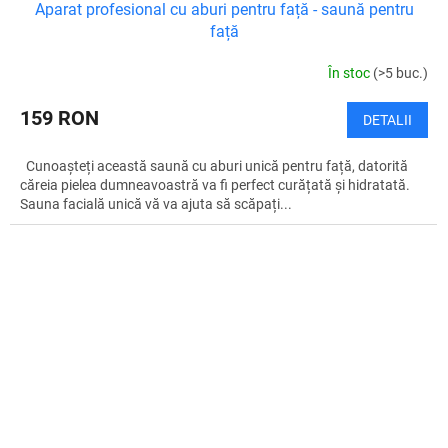
Aparat profesional cu aburi pentru față - saună pentru
față
În stoc
(>5 buc.)
159 RON
DETALII
Cunoașteți această saună cu aburi unică pentru față, datorită
căreia pielea dumneavoastră va fi perfect curățată și hidratată.
Sauna facială unică vă va ajuta să scăpați...