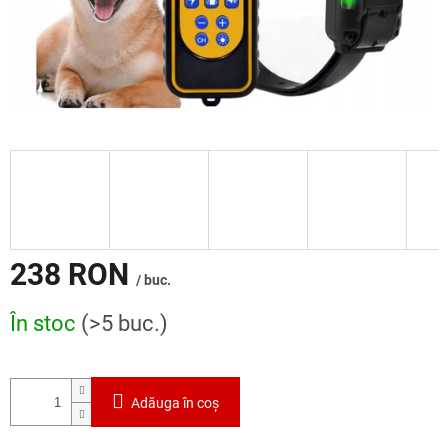
238 RON
/ buc.
Evaluare
În stoc
(>5 buc.)
preţ:
Adăuga în coş