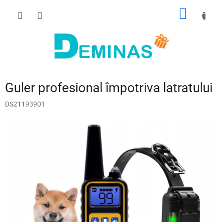
Treci
COŞ
la
conținut
DE
CUMPĂ
Guler profesional împotriva latratului
DS21193901