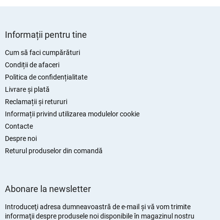
S
u
Informații pentru tine
b
s
Cum să faci cumpărături
o
Condiții de afaceri
l
Politica de confidențialitate
Livrare și plată
Reclamații și retururi
Informații privind utilizarea modulelor cookie
Contacte
Despre noi
Returul produselor din comandă
Abonare la newsletter
Introduceţi adresa dumneavoastră de e-mail şi vă vom trimite
informaţii despre produsele noi disponibile în magazinul nostru