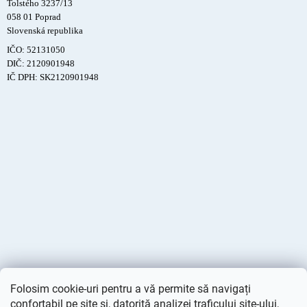
Tolstého 3237/13
058 01 Poprad
Slovenská republika
IČO: 52131050
DIČ: 2120901948
IČ DPH: SK2120901948
Folosim cookie-uri pentru a vă permite să navigați
confortabil pe site și, datorită analizei traficului site-ului,