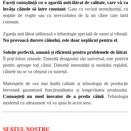
Faceți cunoștință cu o zgardă anti-lătrat de calitate, care vă va
învăța câinele să latre constant
.
Gata cu vecinii nemulțumiți, cu
nopțile de veghe sau cu nervozitatea de la un câine care latră
constant.
Zgarda anti lătrat utilizează o tehnologie specială de sunet și vibrații.
Nu provoacă durere câinelui, este doar neplăcut pentru el
.
Soluție perfectă, umană și eficientă pentru problemele de lătrat
.
Îl poți folosi oriunde. Datorită designului său universal, este potrivit
pentru aproape toți câinii. Datorită intensității și modului reglabil,
câinele nu se va obișnui cu sunetul.
Materialele de cea mai înaltă calitate și tehnologia de producție
brevetată garantează funcționalitatea și longevitatea produsului.
Cunoașteți un mod inovator de a preda câinii
.
Tehnologia
modernă cu ultrasunete vă va ajuta în acest sens.
SFATUL NOSTRU