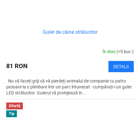
Guler de câine strălucitor
În stoc
(>5 buc.)
81 RON
DETALII
Nu vă faceți griji că vă pierdeți animalul de companie cu patru
picioare la o plimbare într-un parc întunecat - cumpărați-i un guler
LED strălucitor. Gulerul vă protejează în...
Ofertă
Tip