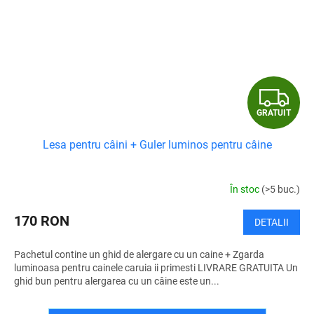
G
GRATUIT
R
Lesa pentru câini + Guler luminos pentru câine
A
T
În stoc
(>5 buc.)
U
170 RON
DETALII
I
Pachetul contine un ghid de alergare cu un caine + Zgarda
T
luminoasa pentru cainele caruia ii primesti LIVRARE GRATUITA Un
ghid bun pentru alergarea cu un câine este un...