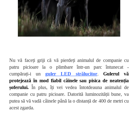
Nu vă faceți griji că vă pierdeți animalul de companie cu
patru picioare la o plimbare într-un parc întunecat -
cumpărați-i un
guler LED strălucitor
.
Gulerul vă
protejează în mod fiabil câinele sau pisica de neatenția
șoferului.
În plus, îți vei vedea întotdeauna animalul de
companie cu patru picioare. Datorită luminozității bune, va
putea să vă vadă câinele până la o distanță de 400 de metri cu
acest zgarda.