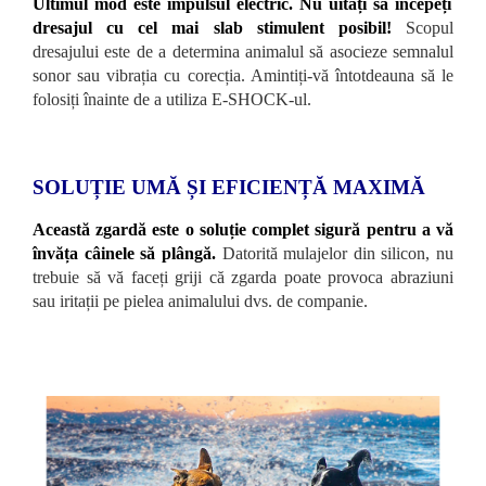
Ultimul mod este impulsul electric.
Nu uitați să începeți
dresajul cu cel mai slab stimulent posibil!
Scopul
dresajului este de a determina animalul să asocieze semnalul
sonor sau vibrația cu corecția. Amintiți-vă întotdeauna să le
folosiți înainte de a utiliza E-SHOCK-ul.
SOLUȚIE UMĂ ȘI EFICIENȚĂ MAXIMĂ
Această zgardă este o soluție complet sigură pentru a vă
învăța câinele să plângă.
Datorită mulajelor din silicon, nu
trebuie să vă faceți griji că zgarda poate provoca abraziuni
sau iritații pe pielea animalului dvs. de companie.