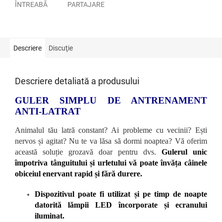
ÎNTREABĂ
PARTAJARE
Descriere
Discuţie
Descriere detaliată a produsului
GULER SIMPLU DE ANTRENAMENT
ANTI-LATRAT
Animalul tău latră constant? Ai probleme cu vecinii? Ești
nervos și agitat? Nu te va lăsa să dormi noaptea? Vă oferim
această soluție grozavă doar pentru dvs.
Gulerul unic
împotriva tânguitului și urletului vă poate învăța câinele
obiceiul enervant rapid și fără durere.
Dispozitivul poate fi utilizat și pe timp de noapte
datorită lămpii LED încorporate și ecranului
iluminat.