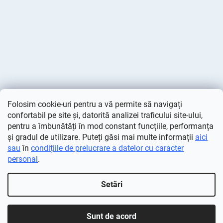
Folosim cookie-uri pentru a vă permite să navigați
confortabil pe site și, datorită analizei traficului site-ului,
pentru a îmbunătăți în mod constant funcțiile, performanța
și gradul de utilizare. Puteți găsi mai multe informații
aici
sau
în
condițiile de prelucrare a datelor cu caracter
personal
.
Creat de Shoptet
Setări
Drepturi de autor 2026
Deminas
. Toate drepturile rezervate.
Editați setările cookie-urilor
Sunt de acord