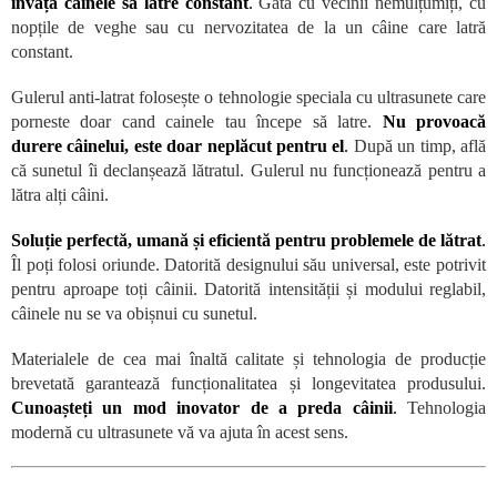
învăța câinele să latre constant
.
Gata cu vecinii nemulțumiți, cu
nopțile de veghe sau cu nervozitatea de la un câine care latră
constant.
Gulerul anti-latrat folosește o tehnologie speciala cu ultrasunete care
porneste doar cand cainele tau începe să latre.
Nu provoacă
durere câinelui, este doar neplăcut pentru el
.
După un timp, află
că sunetul îi declanșează lătratul. Gulerul nu funcționează pentru a
lătra alți câini.
Soluție perfectă, umană și eficientă pentru problemele de lătrat
.
Îl poți folosi oriunde. Datorită designului său universal, este potrivit
pentru aproape toți câinii. Datorită intensității și modului reglabil,
câinele nu se va obișnui cu sunetul.
Materialele de cea mai înaltă calitate și tehnologia de producție
brevetată garantează funcționalitatea și longevitatea produsului.
Cunoașteți un mod inovator de a preda câinii
.
Tehnologia
modernă cu ultrasunete vă va ajuta în acest sens.