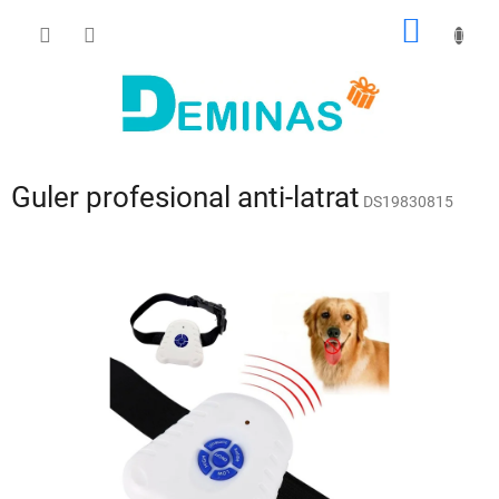
Treci
COŞ
la
conținut
DE
CUMPĂ
Guler profesional anti-latrat
DS19830815