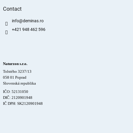
Contact
info
@
deminas.ro
+421 948 462 596
Naturzon s.r.o.
Tolstého 3237/13
058 01 Poprad
Slovenská republika
IČO: 52131050
DIČ: 2120901948
IČ DPH: SK2120901948