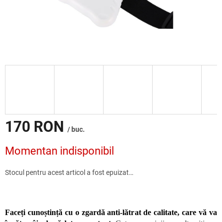
170 RON
/ buc.
Evaluare
Momentan indisponibil
preţ:
Stocul pentru acest articol a fost epuizat…
Faceți cunoștință cu o zgardă anti-lătrat de calitate, care vă va