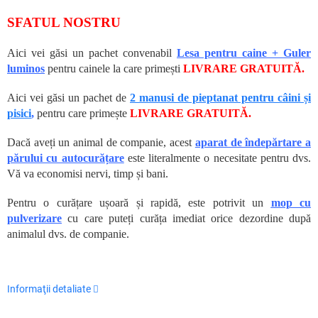
SFATUL NOSTRU
Aici vei găsi un pachet convenabil
Lesa pentru caine + Guler
luminos
pentru cainele la care primești
LIVRARE GRATUITĂ.
Aici vei găsi un pachet de
2 manusi de pieptanat pentru câini și
pisici
,
pentru care primește
LIVRARE GRATUITĂ.
Dacă aveți un animal de companie, acest
aparat de îndepărtare a
părului cu autocurățare
este literalmente o necesitate pentru dvs.
Vă va economisi nervi, timp și bani.
Pentru o curățare ușoară și rapidă, este potrivit un
mop cu
pulverizare
cu care puteți curăța imediat orice dezordine după
animalul dvs. de companie.
Informaţii detaliate