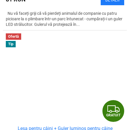
DETALII
Nu vă faceți griji că vă pierdeți animalul de companie cu patru
picioare la o plimbare într-un parc întunecat - cumpărați-i un guler
LED strălucitor. Gulerul vă protejează în...
Ofertă
Tip
G
GRATUIT
R
Lesa pentru câini + Guler luminos pentru câine