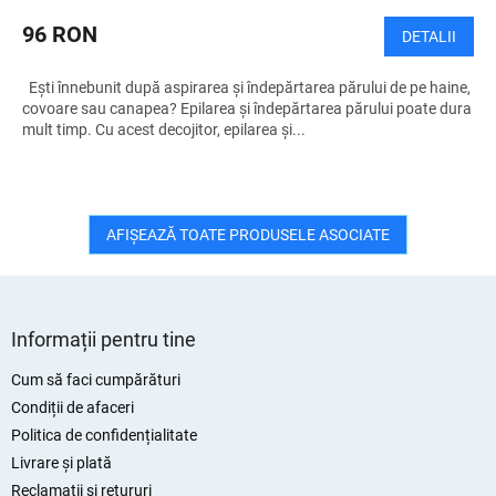
96 RON
DETALII
Ești înnebunit după aspirarea și îndepărtarea părului de pe haine,
covoare sau canapea? Epilarea și îndepărtarea părului poate dura
mult timp. Cu acest decojitor, epilarea și...
AFIŞEAZĂ TOATE PRODUSELE ASOCIATE
S
u
Informații pentru tine
b
s
Cum să faci cumpărături
o
Condiții de afaceri
l
Politica de confidențialitate
Livrare și plată
Reclamații și retururi