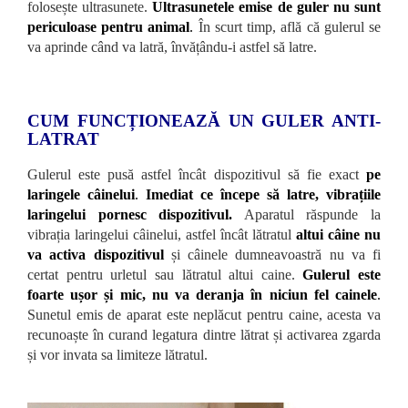
folosește ultrasunete.
Ultrasunetele emise de guler nu sunt
periculoase pentru animal
.
În scurt timp, află că gulerul se
va aprinde când va latră, învățându-i astfel să latre.
CUM FUNCȚIONEAZĂ UN GULER ANTI-
LATRAT
Gulerul este pusă astfel încât dispozitivul să fie exact
pe
laringele câinelui
.
Imediat ce începe să latre, vibrațiile
laringelui pornesc dispozitivul.
Aparatul răspunde la
vibrația laringelui câinelui, astfel încât lătratul
altui câine nu
va activa dispozitivul
și câinele dumneavoastră nu va fi
certat pentru urletul sau lătratul altui caine.
Gulerul este
foarte ușor și mic, nu va deranja în niciun fel cainele
.
Sunetul emis de aparat este neplăcut pentru caine, acesta va
recunoaște în curand legatura dintre lătrat și activarea zgarda
și vor invata sa limiteze lătratul.