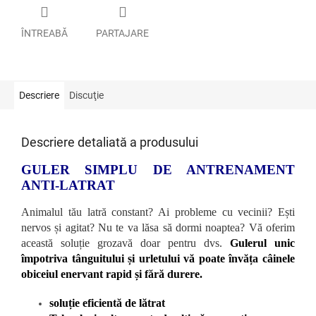
ÎNTREABĂ
PARTAJARE
Descriere
Discuţie
Descriere detaliată a produsului
GULER SIMPLU DE ANTRENAMENT
ANTI-LATRAT
Animalul tău latră constant? Ai probleme cu vecinii? Ești
nervos și agitat? Nu te va lăsa să dormi noaptea? Vă oferim
această soluție grozavă doar pentru dvs.
Gulerul unic
împotriva tânguitului și urletului vă poate învăța câinele
obiceiul enervant rapid și fără durere.
soluție eficientă de lătrat