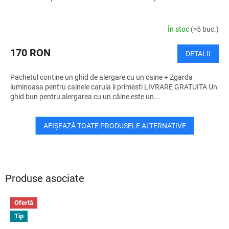
A
T
În stoc
(>5 buc.)
U
170 RON
DETALII
I
Pachetul contine un ghid de alergare cu un caine + Zgarda
T
luminoasa pentru cainele caruia ii primesti LIVRARE GRATUITA Un
ghid bun pentru alergarea cu un câine este un...
AFIŞEAZĂ TOATE PRODUSELE ALTERNATIVE
Produse asociate
Ofertă
Tip