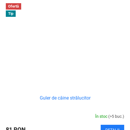
Ofertă
Tip
Guler de câine strălucitor
În stoc
(>5 buc.)
81 RON