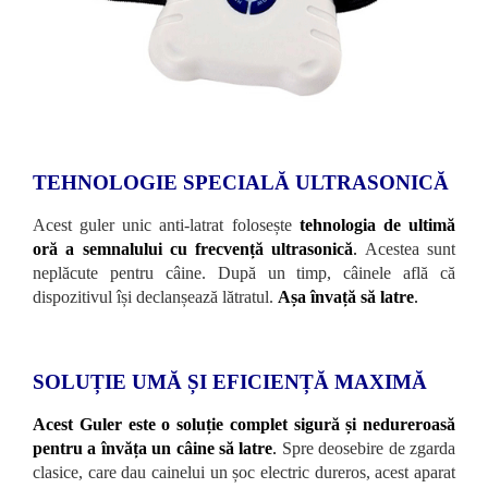
TEHNOLOGIE SPECIALĂ ULTRASONICĂ
Acest guler unic anti-latrat folosește
tehnologia de ultimă
oră a semnalului cu frecvență ultrasonică
.
Acestea sunt
neplăcute pentru câine. După un timp, câinele află că
dispozitivul își declanșează lătratul.
Așa învață să latre
.
SOLUȚIE UMĂ ȘI EFICIENȚĂ MAXIMĂ
Acest Guler este o soluție complet sigură și nedureroasă
pentru a învăța un câine să latre
.
Spre deosebire de zgarda
clasice, care dau cainelui un șoc electric dureros, acest aparat