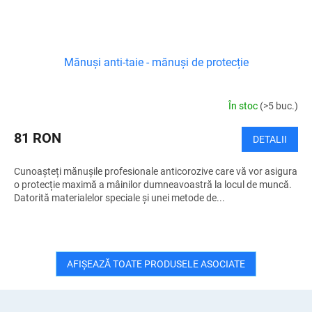
Mănuși anti-taie - mănuși de protecție
În stoc
(>5 buc.)
81 RON
DETALII
Cunoașteți mănușile profesionale anticorozive care vă vor asigura
o protecție maximă a mâinilor dumneavoastră la locul de muncă.
Datorită materialelor speciale și unei metode de...
AFIŞEAZĂ TOATE PRODUSELE ASOCIATE
S