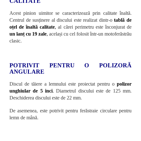
CALITATE
Acest pinion uimitor se caracterizează prin calitate înaltă.
Centrul de susținere al discului este realizat dintr-o
tablă de
oțel de înaltă calitate
,
al cărei perimetru este înconjurat de
un lanț cu 19 zale
,
același cu cel folosit într-un motoferăstrău
clasic.
POTRIVIT PENTRU O POLIZORĂ
ANGULARE
Discul de tăiere a lemnului este proiectat pentru o
polizor
unghiular de 5 inci
.
Diametrul discului este de 125 mm.
Deschiderea discului este de 22 mm.
De asemenea, este potrivit pentru ferăstraie circulare pentru
lemn de mână.