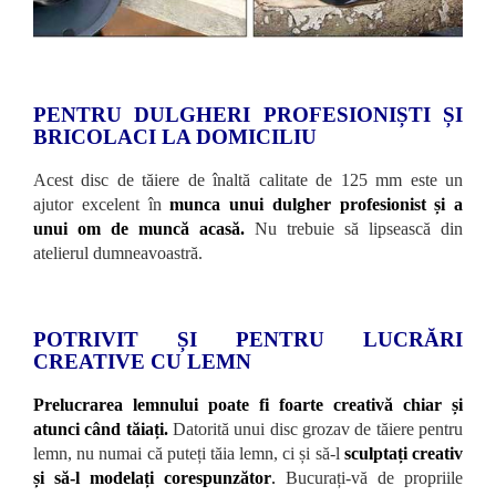
PENTRU DULGHERI PROFESIONIȘTI ȘI
BRICOLACI LA DOMICILIU
Acest disc de tăiere de înaltă calitate de 125 mm este un
ajutor excelent în
munca unui dulgher profesionist și a
unui om de muncă acasă.
Nu trebuie să lipsească din
atelierul dumneavoastră.
POTRIVIT ȘI PENTRU LUCRĂRI
CREATIVE CU LEMN
Prelucrarea lemnului poate fi foarte creativă chiar și
atunci când tăiați.
Datorită unui disc grozav de tăiere pentru
lemn, nu numai că puteți tăia lemn, ci și să-l
sculptați creativ
și să-l modelați corespunzător
.
Bucurați-vă de propriile