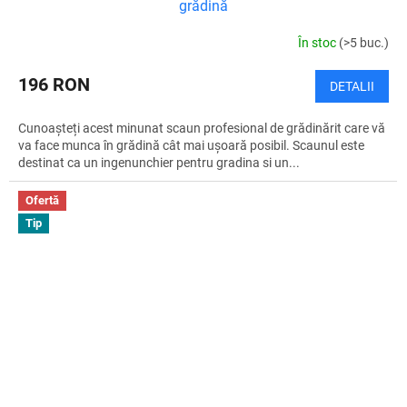
grădină
În stoc
(>5 buc.)
196 RON
DETALII
Cunoașteți acest minunat scaun profesional de grădinărit care vă
va face munca în grădină cât mai ușoară posibil. Scaunul este
destinat ca un ingenunchier pentru gradina si un...
Ofertă
Tip