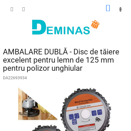
Treci
COŞ
la
conținut
DE
CUMPĂ
AMBALARE DUBLĂ - Disc de tăiere
excelent pentru lemn de 125 mm
pentru polizor unghiular
DA22693934