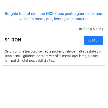
Burghiu treptat din titan HSS 3 buc pentru găurire de mare
viteză în metal, oțel, lemn și alte material
În stoc
(>5 buc.)
91 RON
DETALII
Setul conține trei burghie trepte profesionale de înaltă calitate din
titan pentru găurirea de mare viteză în metal, oțel, lemn, plastic,
laminat din oțel inoxidabil și alte...