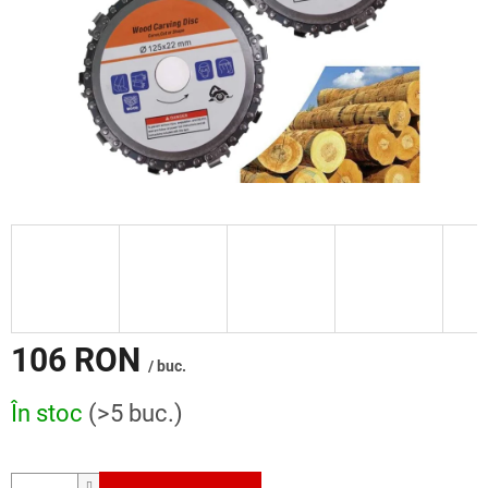
106 RON
/ buc.
Evaluare
În stoc
(>5 buc.)
preţ: