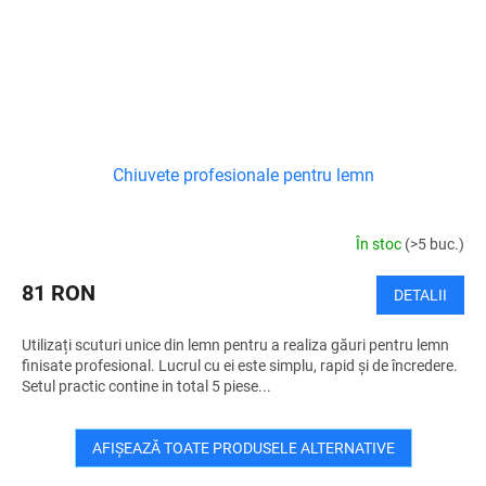
Chiuvete profesionale pentru lemn
În stoc
(>5 buc.)
81 RON
DETALII
Utilizați scuturi unice din lemn pentru a realiza găuri pentru lemn
finisate profesional. Lucrul cu ei este simplu, rapid și de încredere.
Setul practic contine in total 5 piese...
AFIŞEAZĂ TOATE PRODUSELE ALTERNATIVE