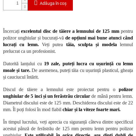
Adăuga în coş
Încercați
excelentul disc de tăiere a lemnului de 125 mm
pentru
polizor unghiular și bucurați-vă
de opțiuni mai bune atunci când
lucrați cu lemn.
Veți putea
tăia, sculpta și modela
lemnul
prelucrat ca un profesionist.
Datorită lanțului cu
19 zale, puteți lucra cu ușurință cu lemn
moale și tare.
De asemenea, puteți tăia cu ușurință plasticul, gheața
și cauciucul întărit.
Discul de tăiere a lemnului este proiectat pentru o
polizor
unghiular de 5 inci și un ferăstrău circular
de mână pentru lemn.
Diametrul discului este de 125 mm. Deschiderea discului este de 22
mm. Îl poți folosi în mod fiabil
chiar și la viteze foarte mari.
În timpul lucrului, veți aprecia cu siguranță câteva dintre specificul
acestui pânză de ferăstrău de 125 mm pentru lemn pentru polizor
unghiular.
Este utilizabil în orice direcție, are dinți dubli de