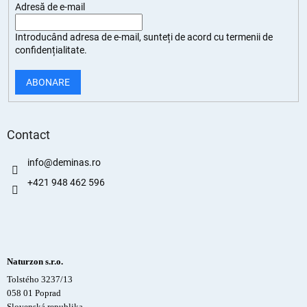
Adresă de e-mail
Introducând adresa de e-mail, sunteți de
acord cu termenii de
confidențialitate
.
ABONARE
Contact
info
@
deminas.ro
+421 948 462 596
Naturzon s.r.o.
Tolstého 3237/13
058 01 Poprad
Slovenská republika