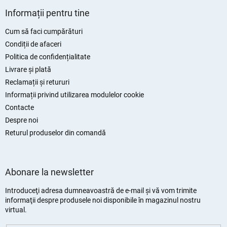
u
Informații pentru tine
b
s
Cum să faci cumpărături
o
Condiții de afaceri
l
Politica de confidențialitate
Livrare și plată
Reclamații și retururi
Informații privind utilizarea modulelor cookie
Contacte
Despre noi
Returul produselor din comandă
Abonare la newsletter
Introduceţi adresa dumneavoastră de e-mail şi vă vom trimite
informaţii despre produsele noi disponibile în magazinul nostru
virtual.