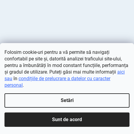
Folosim cookie-uri pentru a vă permite să navigați
confortabil pe site și, datorită analizei traficului site-ului,
pentru a îmbunătăți în mod constant funcțiile, performanța
și gradul de utilizare. Puteți găsi mai multe informații
aici
sau
în
condițiile de prelucrare a datelor cu caracter
personal
.
Creat de Shoptet
Setări
Drepturi de autor 2026
Deminas
. Toate drepturile rezervate.
Editați setările cookie-urilor
Sunt de acord