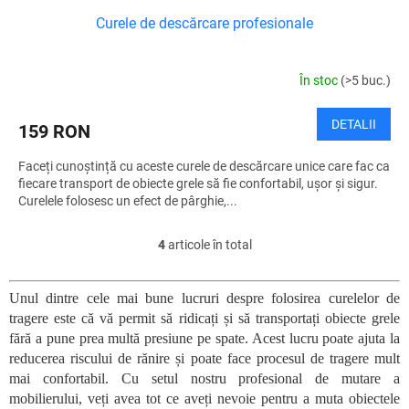
Curele de descărcare profesionale
În stoc
(>5 buc.)
DETALII
159 RON
Faceți cunoștință cu aceste curele de descărcare unice care fac ca
fiecare transport de obiecte grele să fie confortabil, ușor și sigur.
Curelele folosesc un efect de pârghie,...
4
articole în total
C
o
n
Unul dintre cele mai bune lucruri despre folosirea curelelor de
t
tragere este că vă permit să ridicați și să transportați obiecte grele
r
o
fără a pune prea multă presiune pe spate. Acest lucru poate ajuta la
l
reducerea riscului de rănire și poate face procesul de tragere mult
u
mai confortabil. Cu setul nostru profesional de mutare a
l
mobilierului, veți avea tot ce aveți nevoie pentru a muta obiectele
l