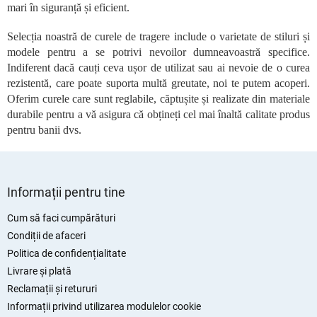
mari în siguranță și eficient.
i
s
Selecția noastră de curele de tragere include o varietate de stiluri și
t
modele pentru a se potrivi nevoilor dumneavoastră specifice.
ă
r
Indiferent dacă cauți ceva ușor de utilizat sau ai nevoie de o curea
i
rezistentă, care poate suporta multă greutate, noi te putem acoperi.
l
Oferim curele care sunt reglabile, căptușite și realizate din materiale
o
durabile pentru a vă asigura că obțineți cel mai înaltă calitate produs
r
pentru banii dvs.
S
u
Informații pentru tine
b
s
Cum să faci cumpărături
o
Condiții de afaceri
l
Politica de confidențialitate
Livrare și plată
Reclamații și retururi
Informații privind utilizarea modulelor cookie