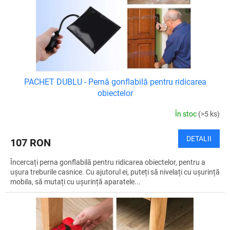
u
d
l
u
u
s
i
e
PACHET DUBLU - Pernă gonflabilă pentru ridicarea
obiectelor
În stoc
(>5 ks)
DETALII
107 RON
Încercați perna gonflabilă pentru ridicarea obiectelor, pentru a
ușura treburile casnice. Cu ajutorul ei, puteți să nivelați cu ușurință
mobila, să mutați cu ușurință aparatele...