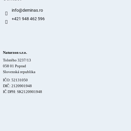
info
@
deminas.ro
+421 948 462 596
Naturzon s.r.o.
Tolstého 3237/13
058 01 Poprad
Slovenská republika
IČO: 52131050
DIČ: 2120901948
IČ DPH: SK2120901948