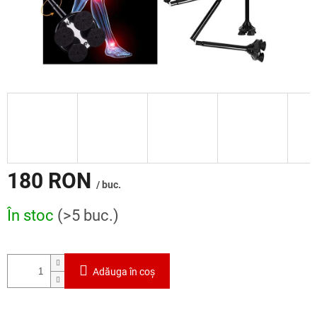
180 RON
/ buc.
Evaluare
În stoc
(>5 buc.)
preţ:
Adăuga în coş