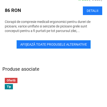
86 RON
DETALII
Ciorapii de compresie medicali ergonomici pentru dureri de
picioare, varice umflate si senzatie de picioare grele sunt
conceputi pentru a fi purtati pe tot parcursul zilei,...
AFIŞEAZĂ TOATE PRODUSELE ALTERNATIVE
Produse asociate
Ofertă
Tip