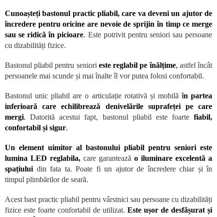
Cunoașteți bastonul practic pliabil, care va deveni un ajutor de
încredere pentru oricine are nevoie de sprijin în timp ce merge
sau se ridică în picioare
.
Este potrivit pentru seniori sau persoane
cu dizabilități fizice.
Bastonul pliabil pentru seniori
este reglabil pe înălțime
,
astfel încât
persoanele mai scunde și mai înalte îl vor putea folosi confortabil.
Bastonul unic pliabil are o articulație rotativă și mobilă
î
n partea
inferioară care echilibrează denivelările suprafeței pe care
mergi
.
Datorită acestui fapt, bastonul pliabil este foarte
fiabil,
confortabil și sigur
.
Un element uimitor al bastonului pliabil pentru seniori este
lumina LED reglabila,
care garantează
o iluminare excelentă a
spațiului
din fata ta. Poate fi un ajutor de încredere chiar și în
timpul plimbărilor de seară.
Acest bast practic pliabil pentru vârstnici sau persoane cu dizabilități
fizice este foarte confortabil de utilizat.
Este ușor de desfășurat și