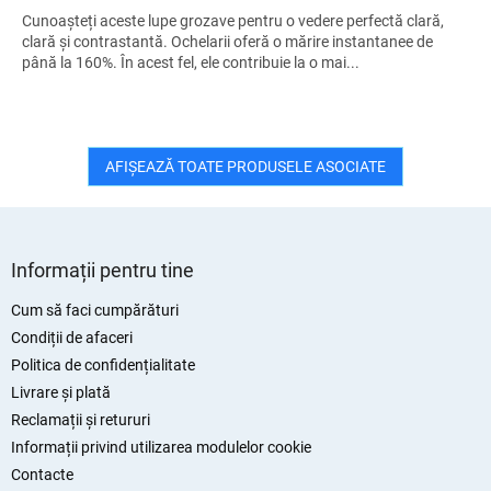
Cunoașteți aceste lupe grozave pentru o vedere perfectă clară,
clară și contrastantă. Ochelarii oferă o mărire instantanee de
până la 160%. În acest fel, ele contribuie la o mai...
AFIŞEAZĂ TOATE PRODUSELE ASOCIATE
S
u
Informații pentru tine
b
s
Cum să faci cumpărături
o
Condiții de afaceri
l
Politica de confidențialitate
Livrare și plată
Reclamații și retururi
Informații privind utilizarea modulelor cookie
Contacte