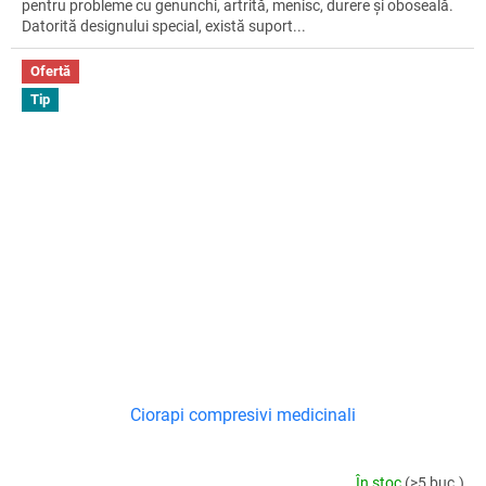
pentru probleme cu genunchi, artrită, menisc, durere și oboseală.
Datorită designului special, există suport...
Ofertă
Tip
Ciorapi compresivi medicinali
În stoc
(>5 buc.)