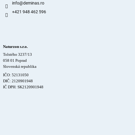
info
@
deminas.ro
+421 948 462 596
Naturzon s.r.o.
Tolstého 3237/13
058 01 Poprad
Slovenská republika
IČO: 52131050
DIČ: 2120901948
IČ DPH: SK2120901948