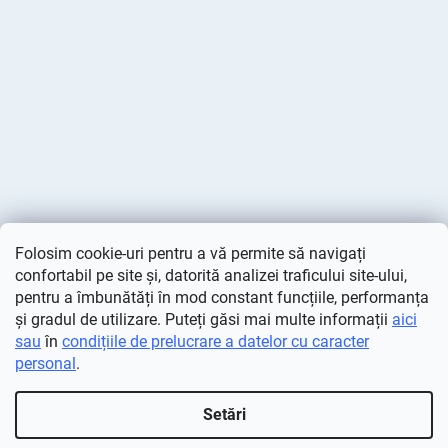
Folosim cookie-uri pentru a vă permite să navigați
confortabil pe site și, datorită analizei traficului site-ului,
pentru a îmbunătăți în mod constant funcțiile, performanța
și gradul de utilizare. Puteți găsi mai multe informații
aici
sau
în
condițiile de prelucrare a datelor cu caracter
personal
.
Creat de Shoptet
Setări
Drepturi de autor 2026
Deminas
. Toate drepturile rezervate.