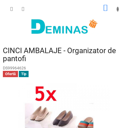
Treci
COŞ
la
conținut
DE
CUMPĂ
CINCI AMBALAJE - Organizator de
pantofi
DS99964626
Ofertă
Tip