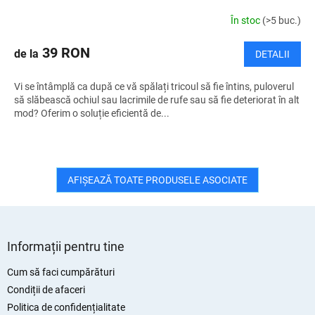
În stoc
(>5 buc.)
39 RON
de la
DETALII
Vi se întâmplă ca după ce vă spălați tricoul să fie întins, puloverul
să slăbească ochiul sau lacrimile de rufe sau să fie deteriorat în alt
mod? Oferim o soluție eficientă de...
AFIŞEAZĂ TOATE PRODUSELE ASOCIATE
S
u
Informații pentru tine
b
s
Cum să faci cumpărături
o
Condiții de afaceri
l
Politica de confidențialitate