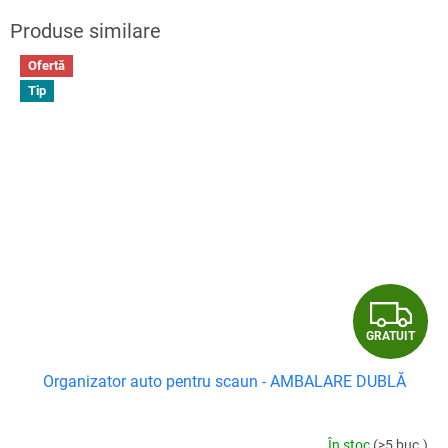
Ofertă
Tip
G
GRATUIT
R
Organizator auto pentru scaun - AMBALARE DUBLĂ
A
T
În stoc
(>5 buc.)