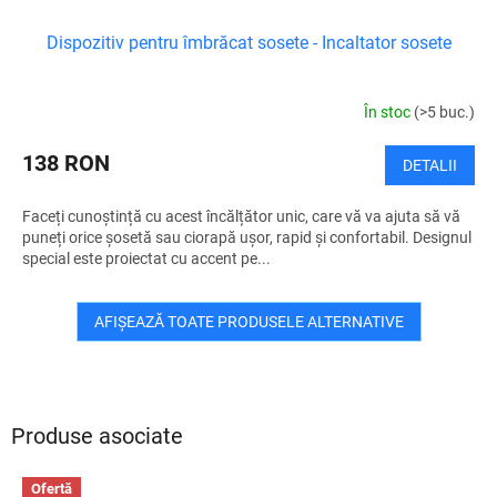
Dispozitiv pentru îmbrăcat sosete - Incaltator sosete
În stoc
(>5 buc.)
138 RON
DETALII
Faceți cunoștință cu acest încălțător unic, care vă va ajuta să vă
puneți orice șosetă sau ciorapă ușor, rapid și confortabil. Designul
special este proiectat cu accent pe...
AFIŞEAZĂ TOATE PRODUSELE ALTERNATIVE
Produse asociate
Ofertă