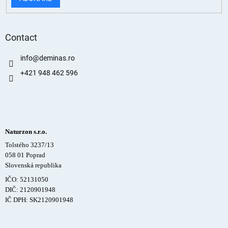
Contact
info
@
deminas.ro
+421 948 462 596
Naturzon s.r.o.
Tolstého 3237/13
058 01 Poprad
Slovenská republika
IČO: 52131050
DIČ: 2120901948
IČ DPH: SK2120901948