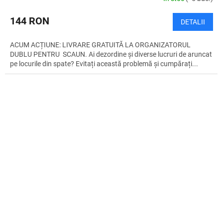
U
144 RON
DETALII
I
ACUM ACȚIUNE: LIVRARE GRATUITĂ LA ORGANIZATORUL
T
DUBLU PENTRU SCAUN. Ai dezordine și diverse lucruri de aruncat
pe locurile din spate? Evitați această problemă și cumpărați...