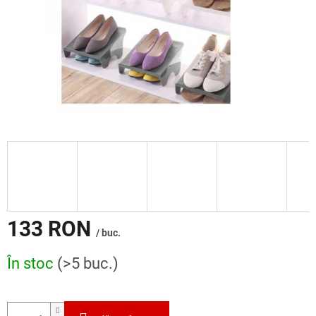
133 RON
/ buc.
Evaluare
În stoc
(>5 buc.)
preţ: