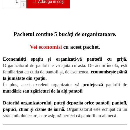
Adăuga în coş
Pachetul contine 5 bucăți de organizatoare.
Vei economisi
cu acest pachet.
Economisiți spațiu și organizați-vă pantofii cu grijă.
Organizatorul de pantofi te va ajuta cu asta. De acum încolo, ești
familiarizat cu cutia de pantofi și, de asemenea,
economisește până
la jumătate din spațiu.
În plus, acest excelent organizator vă
protejează
pantofii de
murdărie sau zgârieturi de la alți pantofi.
Datorită organizatorului, puteți depozita orice pantofi, pantofi,
papuci, chiar și cizme de iarnă.
Organizatorul este echipat cu un
strat anti-alunecare, care asigură perfect că pantofii nu alunecă.