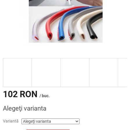
102 RON
/ buc.
Evaluare
Alegeţi varianta
preţ:
Variantă