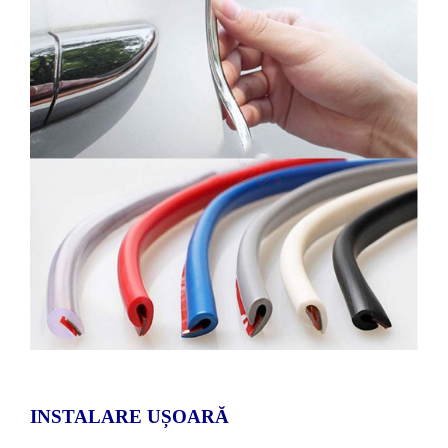
INSTALARE UȘOARĂ