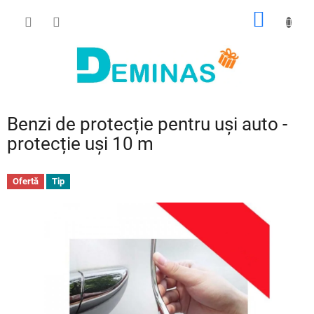
Treci
COŞ
la
conținut
DE
CUMPĂ
Benzi de protecție pentru uși auto -
protecție uși 10 m
Ofertă
Tip