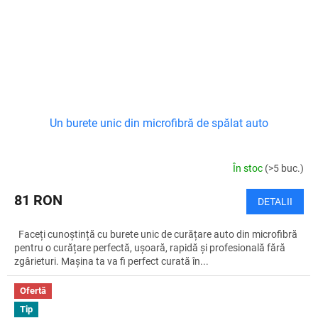
Un burete unic din microfibră de spălat auto
În stoc
(>5 buc.)
81 RON
DETALII
Faceți cunoștință cu burete unic de curățare auto din microfibră
pentru o curățare perfectă, ușoară, rapidă și profesională fără
zgârieturi. Mașina ta va fi perfect curată în...
Ofertă
Tip