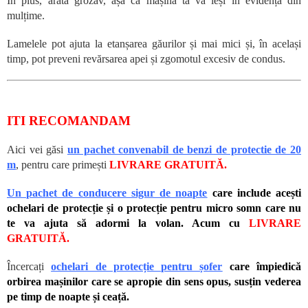
În plus, arată grozav, așa că mașina ta va ieși în evidență din
mulțime.
Lamelele pot ajuta la etanșarea găurilor și mai mici și, în același
timp, pot preveni revărsarea apei și zgomotul excesiv de condus.
ITI RECOMANDAM
Aici vei găsi
un pachet convenabil de benzi de protectie de 20
m
, pentru care primești
LIVRARE GRATUITĂ.
Un pachet de conducere sigur de noapte
care include acești
ochelari de protecție și o protecție pentru micro somn care nu
te va ajuta să adormi la volan. Acum cu
LIVRARE
GRATUITĂ.
Încercați
ochelari de protecție pentru șofer
care împiedică
orbirea mașinilor care se apropie din sens opus, susțin vederea
pe timp de noapte și ceață.