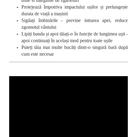
usile si marginile de zgarieturi
Protejează împotriva impactului ușilor și prelungește
durata de viață a mașinii
Sigilați îmbinările - previne intrarea apei, reduce
zgomotul vântului
Lipiți banda și apoi tăiați-o în funcție de lungimea ușii -
apoi continuați în același mod pentru toate ușile
Puteți tăia mai multe bucăți dintr-o singură bară după
cum este necesar