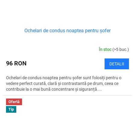
Ochelari de condus noaptea pentru șofer
În stoc
(>5 buc.)
96 RON
DETALII
Ochelari de condus noaptea pentru șofer sunt folosiți pentru o
vedere perfect curată, clară și contrastantă pe drum, ceea ce
contribuie la o mai bună concentrare și siguranță....
Ofertă
Tip