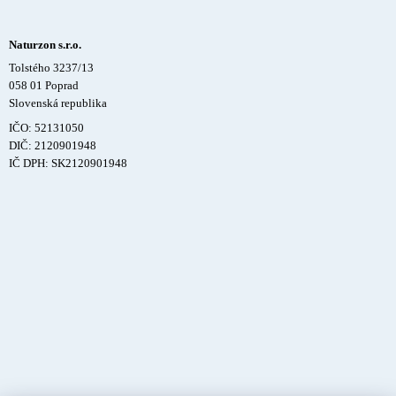
Naturzon s.r.o.
Tolstého 3237/13
058 01 Poprad
Slovenská republika
IČO: 52131050
DIČ: 2120901948
IČ DPH: SK2120901948