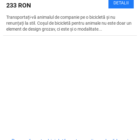
DETALII
233 RON
Transportați-vă animalul de companie pe o bicicletă și nu
renunțați la stil. Coșul de bicicletă pentru animale nu este doar un
element de design grozav, ci este și o modalitate...