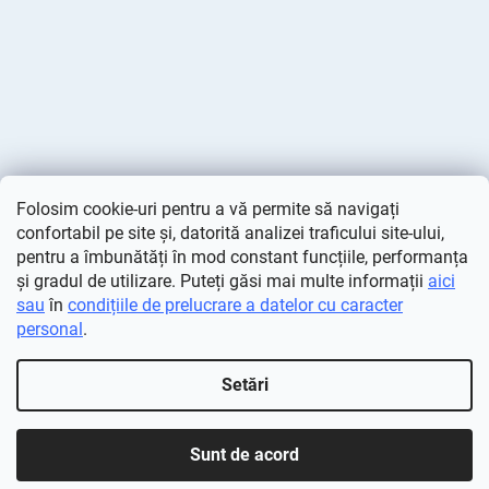
Folosim cookie-uri pentru a vă permite să navigați
confortabil pe site și, datorită analizei traficului site-ului,
pentru a îmbunătăți în mod constant funcțiile, performanța
și gradul de utilizare. Puteți găsi mai multe informații
aici
sau
în
condițiile de prelucrare a datelor cu caracter
personal
.
Creat de Shoptet
Setări
Drepturi de autor 2026
Deminas
. Toate drepturile rezervate.
Editați setările cookie-urilor
Sunt de acord