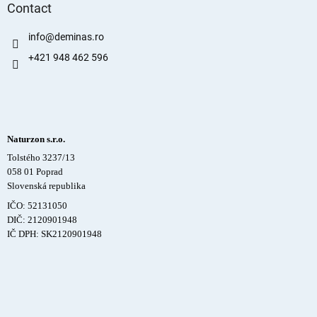
Contact
info
@
deminas.ro
+421 948 462 596
Naturzon s.r.o.
Tolstého 3237/13
058 01 Poprad
Slovenská republika
IČO: 52131050
DIČ: 2120901948
IČ DPH: SK2120901948