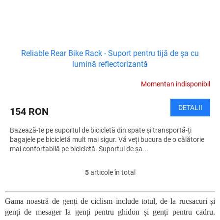
Reliable Rear Bike Rack - Suport pentru tijă de șa cu
lumină reflectorizantă
Momentan indisponibil
DETALII
154 RON
Bazează-te pe suportul de bicicletă din spate și transportă-ți
bagajele pe bicicletă mult mai sigur. Vă veți bucura de o călătorie
mai confortabilă pe bicicletă. Suportul de șa...
5
articole în total
C
o
n
Gama noastră de genți de ciclism include totul, de la rucsacuri și
t
genți de mesager la genți pentru ghidon și genți pentru cadru.
r