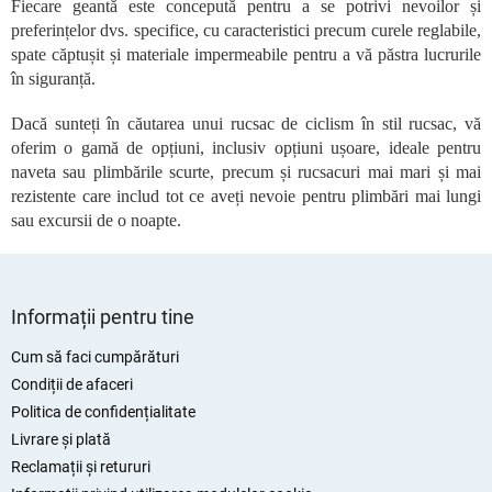
o
Fiecare geantă este concepută pentru a se potrivi nevoilor și
l
preferințelor dvs. specifice, cu caracteristici precum curele reglabile,
u
spate căptușit și materiale impermeabile pentru a vă păstra lucrurile
l
în siguranță.
l
i
Dacă sunteți în căutarea unui rucsac de ciclism în stil rucsac, vă
s
oferim o gamă de opțiuni, inclusiv opțiuni ușoare, ideale pentru
t
naveta sau plimbările scurte, precum și rucsacuri mai mari și mai
ă
r
rezistente care includ tot ce aveți nevoie pentru plimbări mai lungi
i
sau excursii de o noapte.
l
o
r
S
u
Informații pentru tine
b
s
Cum să faci cumpărături
o
Condiții de afaceri
l
Politica de confidențialitate
Livrare și plată
Reclamații și retururi