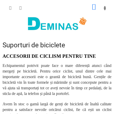
Treci
COŞ
la
conținut
DE
CUMPĂ
Suporturi de biciclete
ACCESORII DE CICLISM PENTRU TINE
Echipamentul potrivit poate face o mare diferență atunci când
mergeți pe bicicletă. Pentru orice ciclist, unul dintre cele mai
importante accesorii este o geantă de bicicletă bună. Gențile de
bicicletă vin în toate formele și mărimile și sunt concepute pentru a
vă ajuta să transportați tot ce aveți nevoie în timp ce pedalați, de la
sticla de apă, la telefon și până la portofel.
Avem în stoc o gamă largă de genți de bicicletă de înaltă calitate
pentru a satisface nevoile oricărui ciclist, fie că ești un ciclist