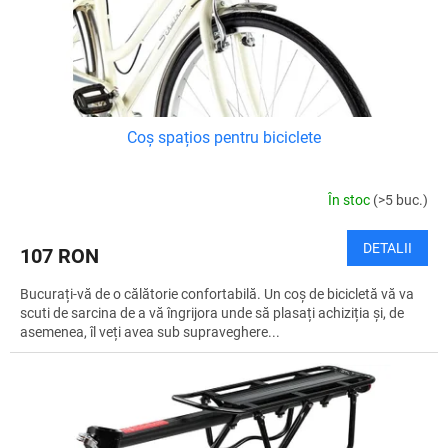
l
u
u
s
i
e
Coș spațios pentru biciclete
În stoc
(>5 buc.)
DETALII
107 RON
Bucurați-vă de o călătorie confortabilă. Un coș de bicicletă vă va
scuti de sarcina de a vă îngrijora unde să plasați achiziția și, de
asemenea, îl veți avea sub supraveghere...