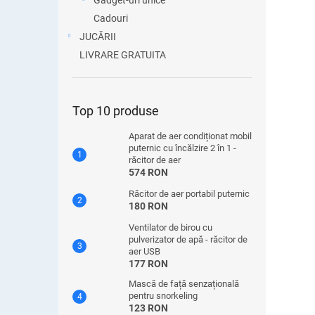
Gadget-uri unice
Cadouri
JUCĂRII
LIVRARE GRATUITA
Top 10 produse
Aparat de aer condiționat mobil
puternic cu încălzire 2 în 1 -
răcitor de aer
574 RON
Răcitor de aer portabil puternic
180 RON
Ventilator de birou cu
pulverizator de apă - răcitor de
aer USB
177 RON
Mască de față senzațională
pentru snorkeling
123 RON