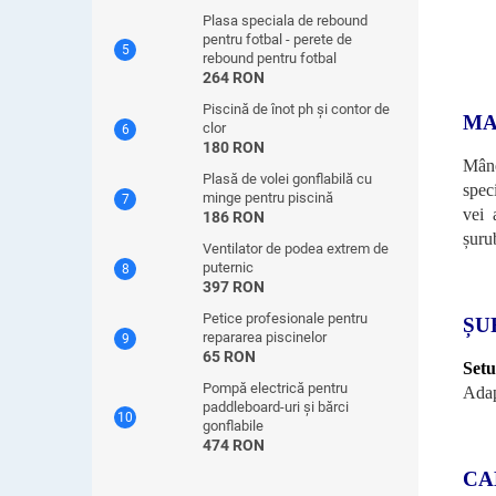
Plasa speciala de rebound
pentru fotbal - perete de
rebound pentru fotbal
264 RON
Piscină de înot ph și contor de
MA
clor
180 RON
Mâne
Plasă de volei gonflabilă cu
spec
minge pentru piscină
vei 
186 RON
șuru
Ventilator de podea extrem de
puternic
397 RON
Petice profesionale pentru
ȘU
repararea piscinelor
65 RON
Setu
Pompă electrică pentru
Adap
paddleboard-uri și bărci
gonflabile
474 RON
CA