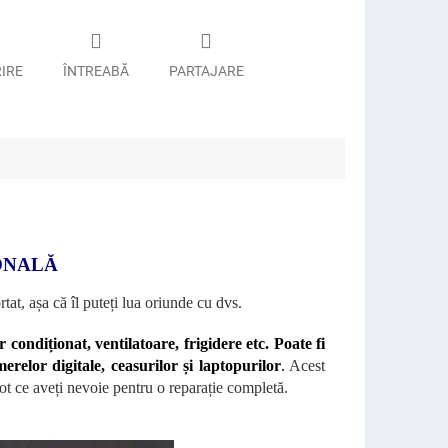
RIRE
ÎNTREABĂ
PARTAJARE
ONALĂ
tat, așa că îl puteți lua oriunde cu dvs.
 condiționat, ventilatoare, frigidere etc. Poate fi
erelor digitale, ceasurilor și laptopurilor
.
Acest
e tot ce aveți nevoie pentru o reparație completă.