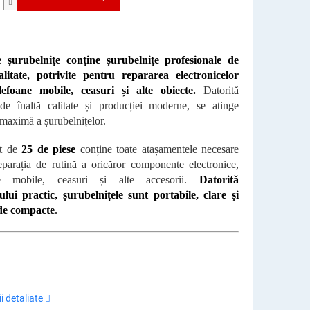
e șurubelnițe conține șurubelnițe profesionale de
alitate, potrivite pentru repararea electronicelor
elefoane mobile, ceasuri și alte obiecte.
Datorită
 de înaltă calitate și producției moderne, se atinge
 maximă a șurubelnițelor.
et de
25 de piese
conține toate atașamentele necesare
eparația de rutină a oricăror componente electronice,
ne mobile, ceasuri și alte accesorii.
Datorită
lui practic, șurubelnițele sunt portabile, clare și
de compacte
.
i detaliate