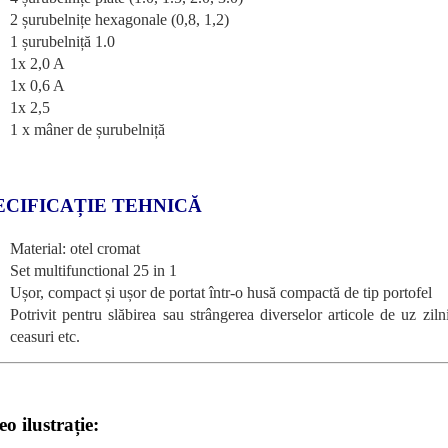
2 șurubelnițe hexagonale (0,8, 1,2)
1 șurubelniță 1.0
1x 2,0 A
1x 0,6 A
1x 2,5
1 x mâner de șurubelniță
ECIFICAȚIE TEHNICĂ
Material: otel cromat
Set multifunctional 25 in 1
Ușor, compact și ușor de portat într-o husă compactă de tip portofel
Potrivit pentru slăbirea sau strângerea diverselor articole de uz ziln
ceasuri etc.
eo ilustrație: