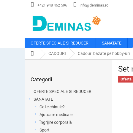
Treci
+421 948 462 596
info@deminas.ro
la
conținut
OFERTE SPECIALE SI REDUCERI
SĂNĂTATE
Acasă
CADOURI
Cadouri bazate pe hobby-uri
B
Set 
a
Sari
r
Categorii
peste
Ofertă
ă
categorii
l
OFERTE SPECIALE SI REDUCERI
a
SĂNĂTATE
t
Ce te chinuie?
e
r
Ajutoare medicale
a
Îngrijire corporală
l
Sport