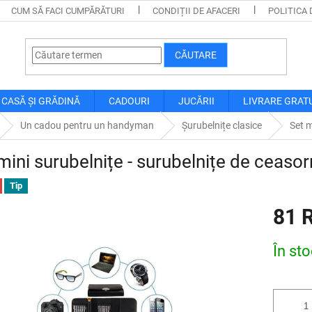
CUM SĂ FACI CUMPĂRĂTURI
CONDIȚII DE AFACERI
POLITICA 
CĂUTARE
CASĂ ȘI GRĂDINĂ
CADOURI
JUCĂRII
LIVRARE GRAT
Un cadou pentru un handyman
Șurubelnițe clasice
Set m
mini surubelnițe - surubelnițe de ceasor
Tip
81 
Evaluare
În st
preţ: