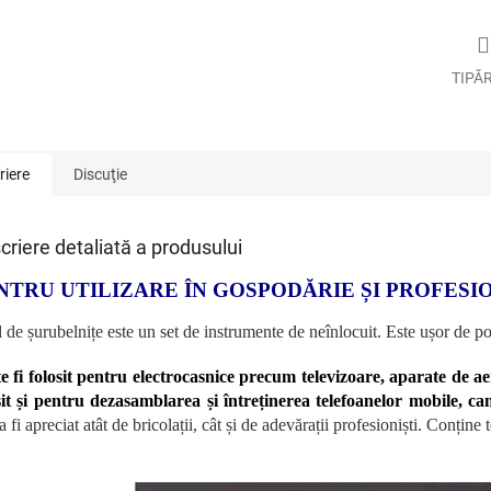
TIPĂ
riere
Discuţie
criere detaliată a produsului
NTRU UTILIZARE ÎN GOSPODĂRIE ȘI PROFESI
 de șurubelnițe este un set de instrumente de neînlocuit. Este ușor de por
e fi folosit pentru electrocasnice precum televizoare, aparate de aer
sit și pentru dezasamblarea și întreținerea telefoanelor mobile, cam
a fi apreciat atât de bricolații, cât și de adevărații profesioniști. Conțin