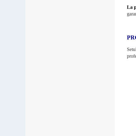
La p
garan
PR
Setu
prof