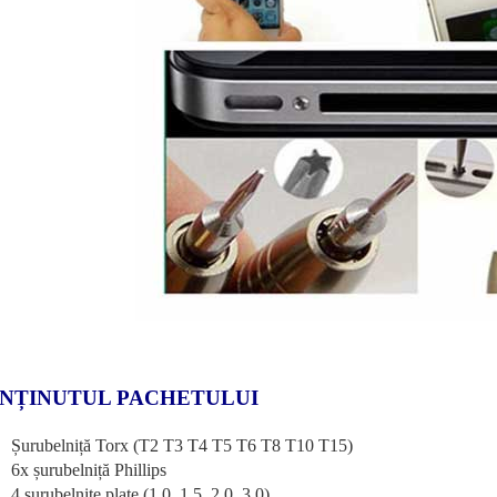
NȚINUTUL PACHETULUI
Șurubelniță Torx (T2 T3 T4 T5 T6 T8 T10 T15)
6x șurubelniță Phillips
4 șurubelnițe plate (1.0, 1.5, 2.0, 3.0)