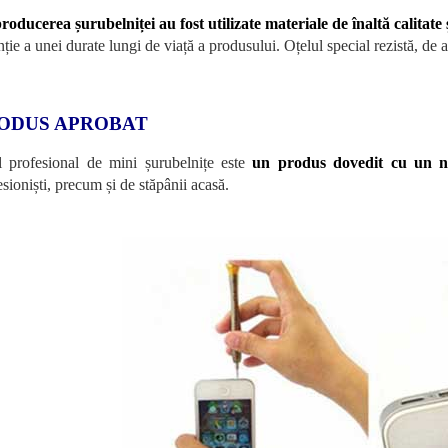
roducerea șurubelniței au fost utilizate materiale de înaltă calitat
ție a unei durate lungi de viață a produsului. Oțelul special rezistă, de a
ODUS APROBAT
l profesional de mini șurubelnițe este
un produs dovedit cu un nu
esioniști, precum și de stăpânii acasă.