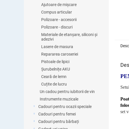
Ajutoare de mișcare
Compus articular
Polizoare - accesorii
Polizoare - discuri
Materiale de etanșare, siliconi și
adezivi
Desc
Lasere de masura
Repararea caroseriei
Pistoale de lipici
Des
Șurubelnițe AKU
PE
Ceară de lemn
Cuțite de lucru
Setul
Un cadou pentru iubitorii de vin
Poat
Instrumente muzicale
folo
Cadouri pentru ocazii speciale
set v
Cadouri pentru femei
Cadouri pentru bărbați