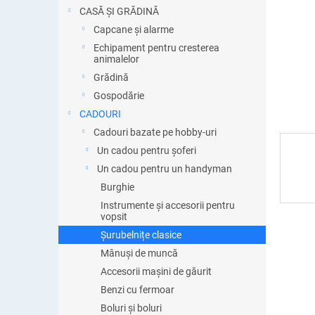
ă
CASĂ ȘI GRĂDINĂ
Capcane și alarme
Echipament pentru cresterea
animalelor
Grădină
Gospodărie
CADOURI
Cadouri bazate pe hobby-uri
Un cadou pentru șoferi
Un cadou pentru un handyman
Burghie
Instrumente și accesorii pentru
vopsit
Șurubelnițe clasice
Mânuși de muncă
Accesorii mașini de găurit
Benzi cu fermoar
Boluri și boluri