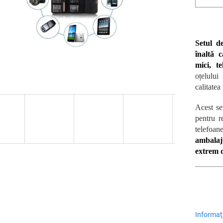
Setul d
înaltă c
mici, t
oțelului
calitatea
Acest s
pentru r
telefoa
ambalaju
extrem 
Informaţi