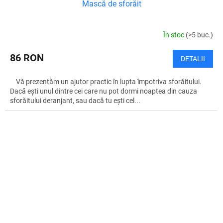
Mască de sforăit
În stoc
(>5 buc.)
86 RON
DETALII
Vă prezentăm un ajutor practic în lupta împotriva sforăitului.
Dacă ești unul dintre cei care nu pot dormi noaptea din cauza
sforăitului deranjant, sau dacă tu ești cel...