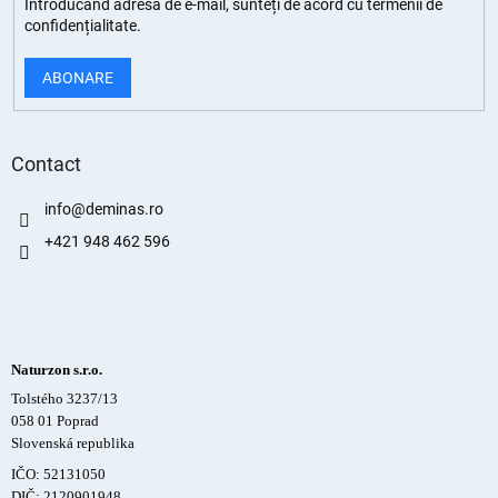
Introducând adresa de e-mail, sunteți de
acord cu termenii de
confidențialitate
.
ABONARE
Contact
info
@
deminas.ro
+421 948 462 596
Naturzon s.r.o.
Tolstého 3237/13
058 01 Poprad
Slovenská republika
IČO: 52131050
DIČ: 2120901948