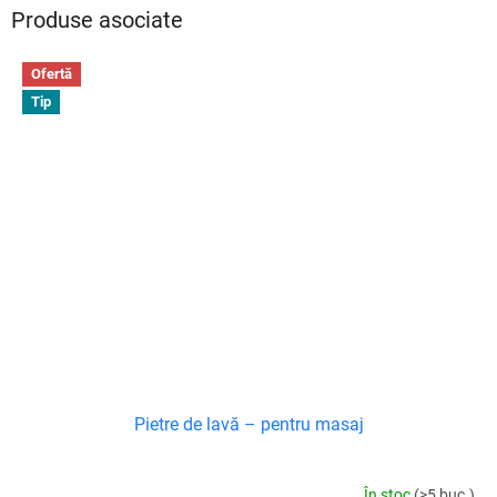
Produse asociate
Ofertă
Tip
Pietre de lavă – pentru masaj
În stoc
(>5 buc.)