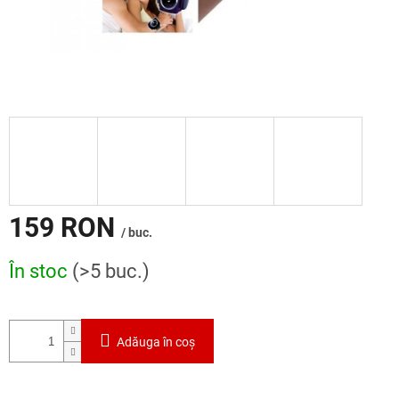
159 RON
/ buc.
Evaluare
În stoc
(>5 buc.)
preţ:
Adăuga în coş