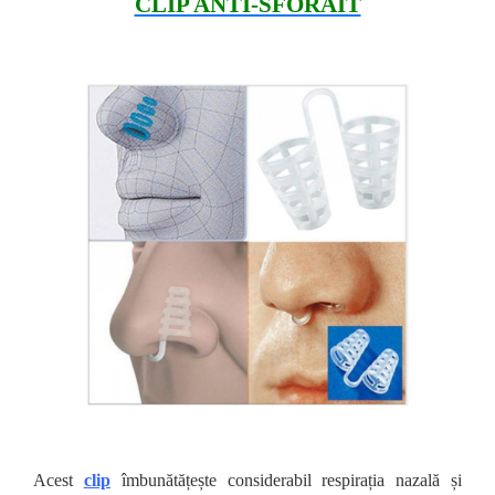
CLIP ANTI-SFORĂIT
Acest
clip
îmbunătățește considerabil respirația nazală și