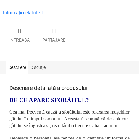
Informaţii detaliate
ÎNTREABĂ
PARTAJARE
Descriere
Discuţie
Descriere detaliată a produsului
DE CE APARE SFORĂITUL?
Cea mai frecventă cauză a sforăitului este relaxarea mușchilor
gâtului în timpul somnului. Aceasta înseamnă că deschiderea
gâtului se îngustează, rezultând o trecere slabă a aerului.
Deoarece o persoană are nevoie de o cantitate uniformă de