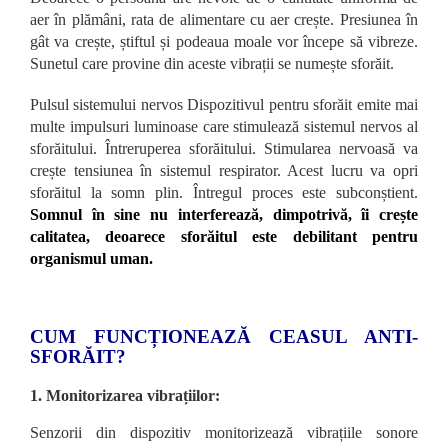
aer în plămâni, rata de alimentare cu aer crește. Presiunea în
gât va crește, știftul și podeaua moale vor începe să vibreze.
Sunetul care provine din aceste vibrații se numește sforăit.
Pulsul sistemului nervos Dispozitivul pentru sforăit emite mai
multe impulsuri luminoase care stimulează sistemul nervos al
sforăitului. Întreruperea sforăitului. Stimularea nervoasă va
crește tensiunea în sistemul respirator. Acest lucru va opri
sforăitul la somn plin. Întregul proces este subconștient.
Somnul în sine nu interferează, dimpotrivă, îi crește
calitatea, deoarece sforăitul este debilitant pentru
organismul uman.
CUM FUNCȚIONEAZĂ CEASUL ANTI-
SFORĂIT?
1. Monitorizarea vibrațiilor:
Senzorii din dispozitiv monitorizează vibrațiile sonore