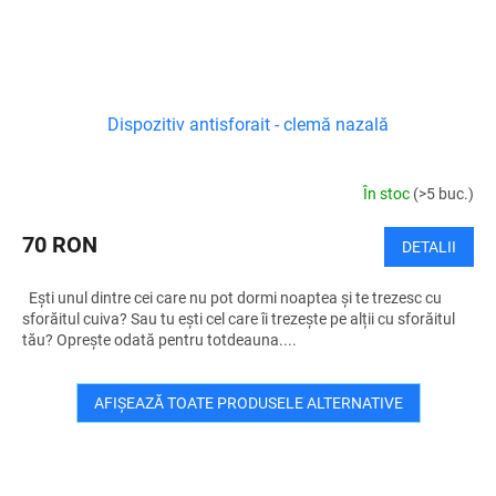
Dispozitiv antisforait - clemă nazală
În stoc
(>5 buc.)
70 RON
DETALII
Ești unul dintre cei care nu pot dormi noaptea și te trezesc cu
sforăitul cuiva? Sau tu ești cel care îi trezește pe alții cu sforăitul
tău? Oprește odată pentru totdeauna....
AFIŞEAZĂ TOATE PRODUSELE ALTERNATIVE