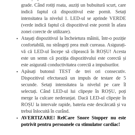
grade. Când rotiți roata, auziți un bubuitură scurt, care
indică faptul că dispozitivul este pornit. Setați
intensitatea la nivelul 1. LED-ul se aprinde VERDE
(verde indică faptul că dispozitivul este pornit în afara
zonei corecte de utilizare).
Atașați dispozitivul la încheietura mâinii, într-o poziție
confortabilă, nu strângeți prea mult cureaua. Asigurați-
vă că LED-ul începe să clipească în ROȘU! Acesta
este un semn că poziția dispozitivului este corectă și
este asigurată conductivitatea corectă a impulsurilor.
Apăsați butonul TEST de trei ori consecutiv.
Dispozitivul efectuează un impuls de testare de 5
secunde. Setați intensitatea la nivelul pe care îl
selectați. Când LED-ul lui clipește în ROȘU, poți
merge la culcare nederanjat. Dacă LED-ul clipește în
ROȘU la intervale rapide, bateria este descărcată și va
trebui înlocuită în curând.
AVERTIZARE! RelCare Snore Stopper nu este
potrivit pentru persoanele cu stimulator cardiac!