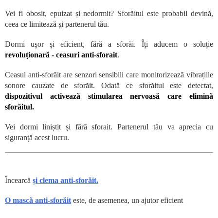
Vei fi obosit, epuizat și nedormit? Sforăitul este probabil devină,
ceea ce limitează și partenerul tău.
Dormi ușor și eficient, fără a sforăi. Îți aducem o soluție
revoluționară - ceasuri anti-sforait
.
Ceasul anti-sforăit are senzori sensibili care monitorizează vibrațiile
sonore cauzate de sforăit. Odată ce sforăitul este detectat,
dispozitivul activează stimularea nervoasă care elimină
sforăitul.
Vei dormi liniștit și fără sforait. Partenerul tău va aprecia cu
siguranță acest lucru.
Încearcă
și clema anti-sforăit.
O mască anti-sforăit
este, de asemenea, un ajutor eficient