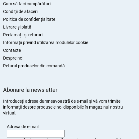
s
Cum să faci cumpărături
o
Condiții de afaceri
l
Politica de confidențialitate
Livrare și plată
Reclamații și retururi
Informații privind utilizarea modulelor cookie
Contacte
Despre noi
Returul produselor din comandă
Abonare la newsletter
Introduceţi adresa dumneavoastră de e-mail şi vă vom trimite
informaţii despre produsele noi disponibile în magazinul nostru
virtual.
Adresă de e-mail