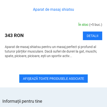
Aparat de masaj shiatsu
În stoc
(>5 buc.)
343 RON
DETALII
Aparat de masaj shiatsu pentru un masaj perfect și profund al
tuturor părților musculare. Dacă suferi de dureri la gat, muschi,
spate, picioare, picioare, ești un sportiv activ...
AFIŞEAZĂ TOATE PRODUSELE ASOCIATE
S
u
Informații pentru tine
b