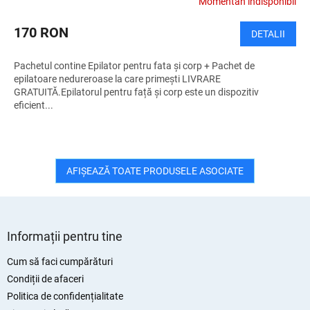
Momentan indisponibil
U
170 RON
DETALII
I
Pachetul contine Epilator pentru fata și corp + Pachet de
T
epilatoare nedureroase la care primești LIVRARE
GRATUITĂ.Epilatorul pentru față și corp este un dispozitiv
eficient...
AFIŞEAZĂ TOATE PRODUSELE ASOCIATE
S
u
Informații pentru tine
b
s
Cum să faci cumpărături
o
Condiții de afaceri
l
Politica de confidențialitate