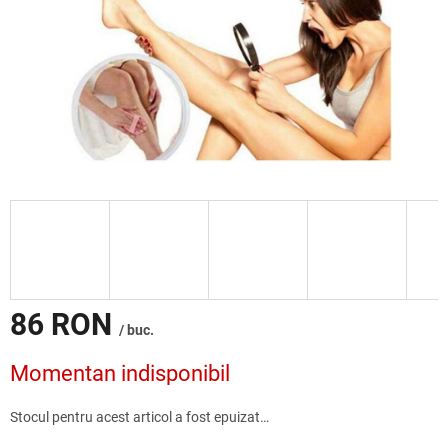
86 RON
/ buc.
Evaluare
Momentan indisponibil
preţ:
Stocul pentru acest articol a fost epuizat…