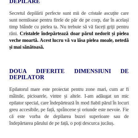
DEPILARE
Secretul depilării perfecte sunt mii de cristale ascuțite care
sunt nemiloase pentru firele de păr de pe corp, dar în același
timp blânde cu pielea ta. Nu trebuie să vă faceți griji pentru
răni.
Cristalele îndepărtează doar părul nedorit și pielea
veche moartă. Acest lucru vă va lăsa pielea moale, netedă
și mai sănătoasă.
DOUA DIFERITE DIMENSIUNI DE
DEPILATOR
Epilatorul mare este proiectat pentru zone mari, cum ar fi
mâinile, picioarele, vintre și altele. I-am adăugat un mic
epilator special, care îndepărtează în mod fiabil părul în locuri
greu accesibile, pe față, sprâncene și oriunde este nevoie. Fie
că este vorba de depilarea buzei superioare sau de
îndepărtarea părului de pe față, o poți descurca jucăuș.