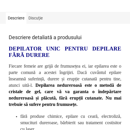
Descriere
Discuţie
Descriere detaliată a produsului
DEPILATOR UNIC PENTRU DEPILARE
FĂRĂ DURERE
Fiecare femeie are grijă de frumusețea ei, iar epilarea este o
parte comună a acestei îngrijiri. Dacă cuvântul epilare
înseamnă suferință, durere și erupție cutanată pentru tine,
atunci uită-l.
Depilarea nedureroasă este o metodă de
cristale de gel, care vă va garanta o îndepărtare
nedureroasă și plăcută, fără erupții cutanate. Nu mai
trebuie să sufere pentru frumusețe.
fără produse chimice, epilare cu ceară, electroliză,
smucituri dureroase, bărbierit sau tratament costisitor
cu laser