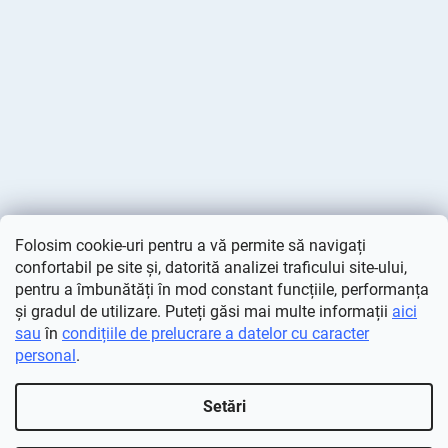
Folosim cookie-uri pentru a vă permite să navigați
confortabil pe site și, datorită analizei traficului site-ului,
pentru a îmbunătăți în mod constant funcțiile, performanța
și gradul de utilizare. Puteți găsi mai multe informații
aici
sau
în
condițiile de prelucrare a datelor cu caracter
personal
.
Creat de Shoptet
Setări
Drepturi de autor 2026
Deminas
. Toate drepturile rezervate.