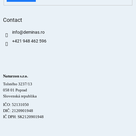
Contact
info
@
deminas.ro
+421 948 462 596
Naturzon s.r.o.
Tolstého 3237/13
058 01 Poprad
Slovenská republika
IČO: 52131050
DIČ: 2120901948
IČ DPH: SK2120901948