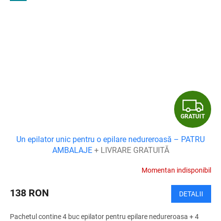
G
GRATUIT
R
Un epilator unic pentru o epilare nedureroasă – PATRU
A
AMBALAJE
+ LIVRARE GRATUITĂ
T
Momentan indisponibil
U
138 RON
DETALII
I
Pachetul contine 4 buc epilator pentru epilare nedureroasa + 4