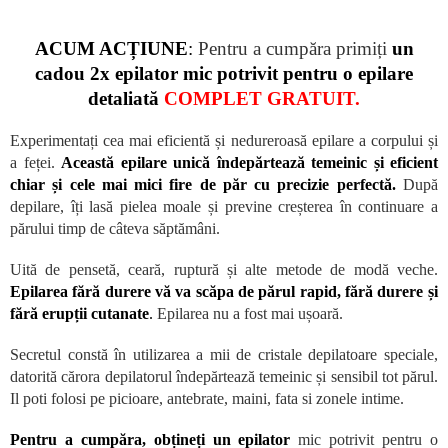
ACUM ACȚIUNE
:
Pentru a cumpăra primiți
un
cadou 2x epilator mic potrivit pentru o epilare
detaliată
COMPLET GRATUIT.
Experimentați cea mai eficientă și nedureroasă epilare a corpului și
a feței.
Această epilare unică îndepărtează temeinic și eficient
chiar și cele mai mici fire de păr cu precizie perfectă.
După
depilare, îți lasă pielea moale și previne creșterea în continuare a
părului timp de câteva săptămâni.
Uită de pensetă, ceară, ruptură și alte metode de modă veche.
Epilarea fără durere vă va scăpa de părul rapid, fără durere și
fără erupții cutanate
.
Epilarea nu a fost mai ușoară.
Secretul constă în utilizarea a mii de cristale depilatoare speciale,
datorită cărora depilatorul îndepărtează temeinic și sensibil tot părul.
Il poti folosi pe picioare, antebrate, maini, fata si zonele intime.
Pentru a cumpăra, obțineți un epilator
mic potrivit pentru o