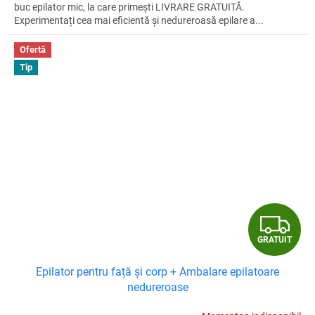
T
buc epilator mic, la care primești LIVRARE GRATUITĂ.
Experimentați cea mai eficientă și nedureroasă epilare a...
Ofertă
Tip
G
GRATUIT
R
Epilator pentru față și corp + Ambalare epilatoare
A
nedureroase
T