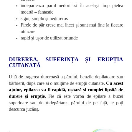
indeparteaza parul nedorit si în același timp pielea
moartă – fantastic
sigur, simplu și nedureros
Firele de păr cresc mai încet și sunt mai fine la fiecare
utilizare
rapid și ușor de utilizat oriunde
DUREREA, SUFERINȚA ȘI ERUPȚIA
CUTANATĂ
Uită de tragerea dureroasă a părului, benzile depilatoare sau
bărbierit, după care ai o mulțime de erupții cutanate.
Cu acest
ajutor, epilarea va fi rapidă, ușoară și complet lipsită de
durere și erupție
.
Fie că este vorba de epilare a buzei
superioare sau de îndepărtarea părului de pe față, te poți
descurca jucăuș.