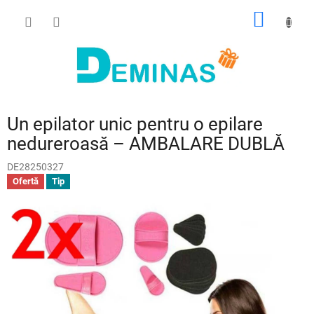
Treci
COŞ
la
conținut
DE
CUMPĂ
Un epilator unic pentru o epilare
nedureroasă – AMBALARE DUBLĂ
DE28250327
Ofertă
Tip