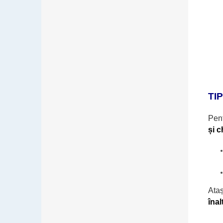
TI
Pen
și c
Ataș
înal