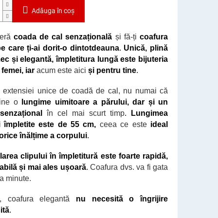
Adăuga în coş
eră
coada de cal senzațională
și fă-ți
coafura
e care ți-ai dorit-o dintotdeauna
.
Unică, plină
ec și elegantă,
împletitura lungă este bijuteria
 femei, iar
acum este aici
și pentru tine
.
ă extensiei unice de coadă de cal, nu numai că
ține o
lungime uimitoare a părului, dar și un
senzațional
în cel mai scurt timp
.
Lungimea
i împletite este de 55 cm,
ceea ce este
ideal
orice înălțime a corpului
.
area clipului în împletitură este foarte rapidă,
abilă și mai ales ușoară
.
Coafura dvs. va fi gata
a minute.
s, coafura elegantă
nu necesită o
îngrijire
ită
.