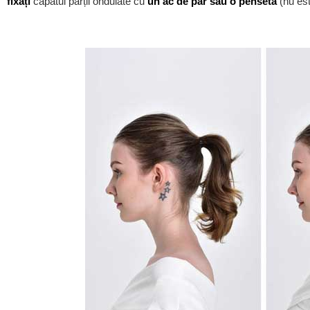
fixați
capătul părții ondulate cu
un ac de păr sau o pensetă
(nu est