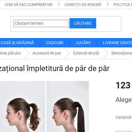
CUM SĂ FACI CUMPĂRĂTURI
CONDIȚII DE AFACERI
POLITICA 
CĂUTARE
CASĂ ȘI GRĂDINĂ
CADOURI
JUCĂRII
LIVRARE GRAT
jirea părului
Accesorii de par
Extensii de păr
Senzațional
ațional împletitură de păr de păr
123
Evaluare
Alegeţ
preţ:
Variantă