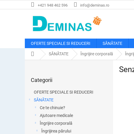
Treci
+421 948 462 596
info@deminas.ro
la
conținut
OFERTE SPECIALE SI REDUCERI
SĂNĂTATE
Acasă
SĂNĂTATE
Îngrijire corporală
Îngri
B
Senz
a
Sari
r
Categorii
peste
ă
categorii
l
OFERTE SPECIALE SI REDUCERI
a
SĂNĂTATE
t
Ce te chinuie?
e
r
Ajutoare medicale
a
Îngrijire corporală
l
Îngrijirea părului