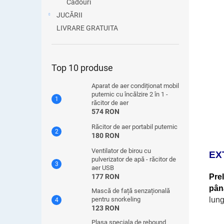
Cadouri
JUCĂRII
LIVRARE GRATUITA
Top 10 produse
Aparat de aer condiționat mobil
puternic cu încălzire 2 în 1 -
răcitor de aer
574 RON
Răcitor de aer portabil puternic
180 RON
Ventilator de birou cu
EX
pulverizator de apă - răcitor de
aer USB
Pre
177 RON
p
ân
Mască de față senzațională
lung
pentru snorkeling
123 RON
Plasa speciala de rebound