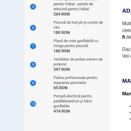
pentru fotbal - perete de
rebound pentru fotbal
AD
264 RON
Piscină de înot ph și contor de
Mul
clor
cee
180 RON
fi
d
Plasă de volei gonflabilă cu
minge pentru piscină
Dacă
186 RON
Vei 
Ventilator de podea extrem de
puternic
397 RON
Petice profesionale pentru
MA
repararea piscinelor
65 RON
Mani
Pompă electrică pentru
paddleboard-uri și bărci
gonflabile
474 RON