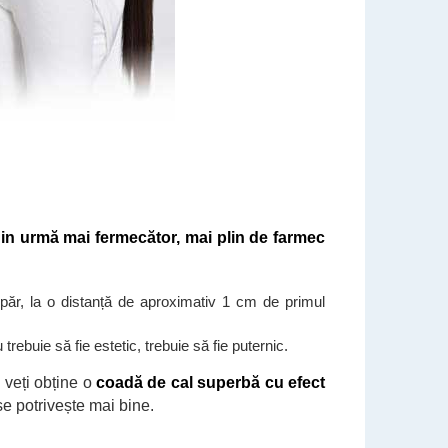
din urmă mai fermecător, mai plin de farmec
i păr, la o distanță de aproximativ 1 cm de primul
rebuie să fie estetic, trebuie să fie puternic.
i veți obține o
coadă de cal superbă cu efect
 se potrivește mai bine.