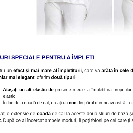
PURI SPECIALE PENTRU A ÎMPLETI
tru un
efect și mai mare al
împletiturii,
care va
arăta în cele 
hiar mai elegant
, oferim
două tipuri
:
Atașați un alt elastic de
grosime medie la
împletitura propriulu
elastic.
În loc de o coadă de cal, creați un
coc
din părul dumneavoastră - nu t
ați o extensie de
coadă
de cal la aceste două stiluri de bază ș
t
. După ce ai încercat ambele moduri, îl poți folosi pe cel care ți