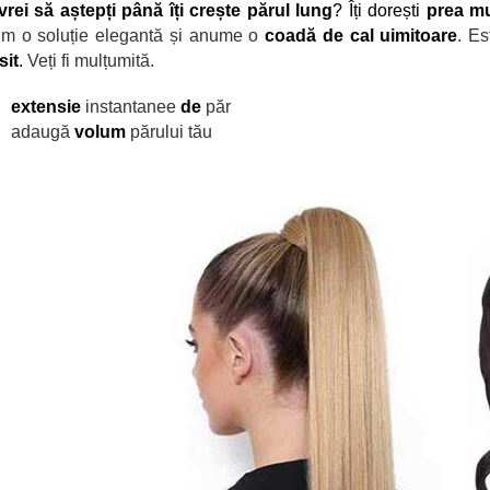
vrei să aștepți p
ână îți crește părul lung
? Îți dorești
prea mu
rim o soluție elegantă și anume o
coadă de cal uimitoare
. E
sit
.
Veți fi mulțumită.
extensie
instantanee
de
păr
adaugă
volum
părului tău