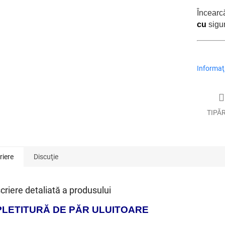
Încearc
cu
sigu
Informaţi
TIPĂ
riere
Discuţie
criere detaliată a produsului
PLETITURĂ DE PĂR ULUITOARE