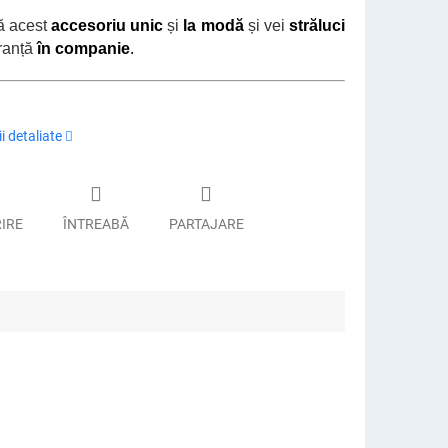
ă acest
accesoriu unic
și
la modă
și vei
străluci
ranță
în companie
.
i detaliate
RIRE
ÎNTREABĂ
PARTAJARE