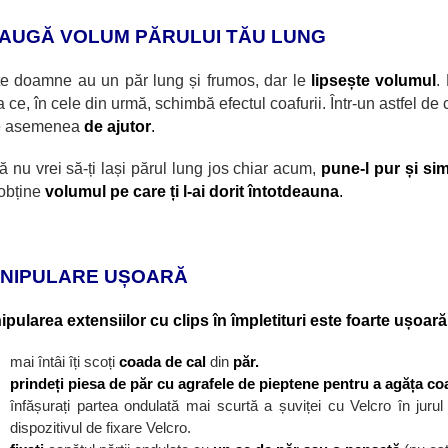
AUGĂ VOLUM PĂRULUI TĂU LUNG
te doamne au un păr lung și frumos, dar le
lipsește volumul
.
a ce,
în cele din urmă, schimbă efectul coafurii. Într-un astfel de
e asemenea
de ajutor
.
 nu vrei să-ți lași părul lung jos chiar acum,
pune-l pur și si
obține
volumul pe care ți l-ai dorit întotdeauna
.
NIPULARE UȘOARĂ
pularea extensiilor cu clips în împletituri este foarte ușoară
mai întâi îți scoți
coada de cal
din
păr.
prindeți piesa de păr cu agrafele de pieptene pentru a agăța co
înfășurați partea ondulată mai scurtă a șuviței cu Velcro
în jurul
dispozitivul de fixare Velcro.