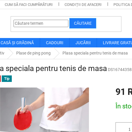
CUM SĂ FACI CUMPĂRĂTURI
CONDIȚII DE AFACERI
POLITICA 
CĂUTARE
CASĂ ȘI GRĂDINĂ
CADOURI
JUCĂRII
LIVRARE GRAT
tiv
Plase de ping pong
Plasa speciala pentru tenis de masa
a speciala pentru tenis de masa
DS16744358
Tip
91 
Evaluare
În st
preţ: