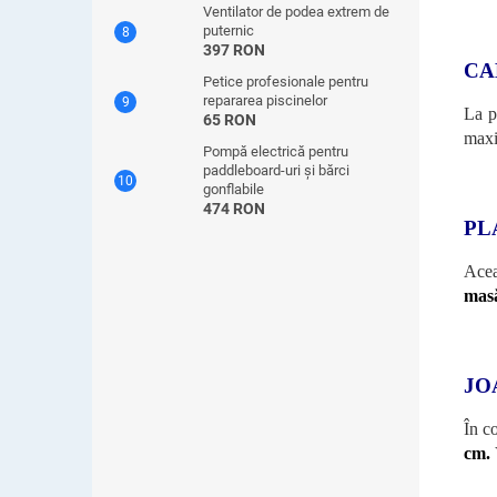
Ventilator de podea extrem de
puternic
397 RON
CA
Petice profesionale pentru
repararea piscinelor
La p
65 RON
maxi
Pompă electrică pentru
paddleboard-uri și bărci
gonflabile
474 RON
PL
Acea
mas
JO
În co
cm.