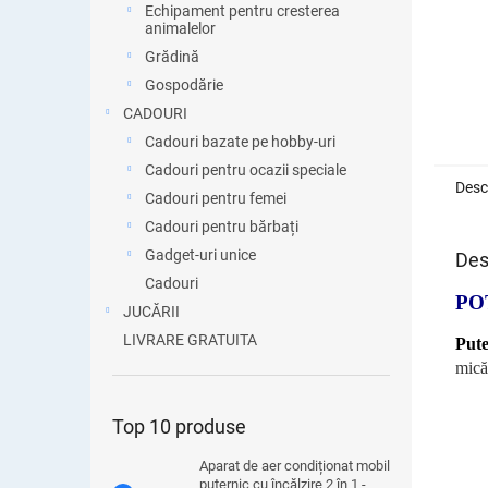
Echipament pentru cresterea
animalelor
Grădină
Gospodărie
CADOURI
Cadouri bazate pe hobby-uri
Cadouri pentru ocazii speciale
Desc
Cadouri pentru femei
Cadouri pentru bărbați
Gadget-uri unice
Des
Cadouri
PO
JUCĂRII
LIVRARE GRATUITA
Pute
mică
Top 10 produse
Aparat de aer condiționat mobil
puternic cu încălzire 2 în 1 -