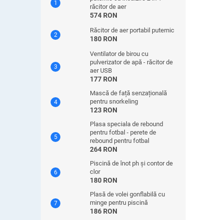
răcitor de aer
574 RON
Răcitor de aer portabil puternic
180 RON
Ventilator de birou cu
pulverizator de apă - răcitor de
aer USB
177 RON
Mască de față senzațională
pentru snorkeling
123 RON
Plasa speciala de rebound
pentru fotbal - perete de
rebound pentru fotbal
264 RON
Piscină de înot ph și contor de
clor
180 RON
Plasă de volei gonflabilă cu
minge pentru piscină
186 RON