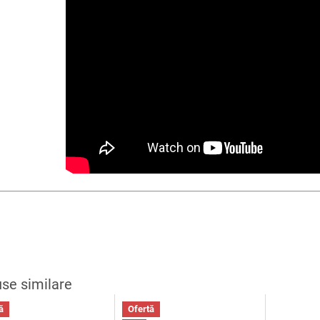
ă
Ofertă