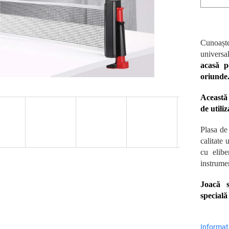
Cunoaște
universa
acasă p
oriunde
Această 
de utiliz
Plasa de
calitate 
cu elibe
instrume
Joacă s
specială
Informaţi