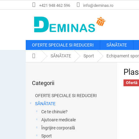
Treci
+421 948 462 596
info@deminas.ro
la
conținut
OFERTE SPECIALE SI REDUCERI
SĂNĂTATE
Acasă
SĂNĂTATE
Sport
Echipament spor
B
Plas
a
Sari
r
Categorii
peste
Ofertă
ă
categorii
l
OFERTE SPECIALE SI REDUCERI
a
SĂNĂTATE
t
Ce te chinuie?
e
r
Ajutoare medicale
a
Îngrijire corporală
l
Sport