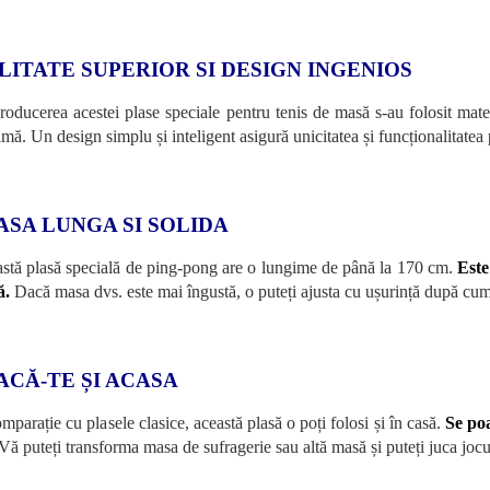
LITATE SUPERIOR SI DESIGN INGENIOS
roducerea acestei plase speciale pentru tenis de masă s-au folosit materi
mă. Un design simplu și inteligent asigură unicitatea și funcționalitatea
ASA LUNGA SI SOLIDA
stă plasă specială de ping-pong are o lungime de până la 170 cm.
Este
ă.
Dacă masa dvs. este mai îngustă, o puteți ajusta cu ușurință după cum 
ACĂ-TE ȘI ACASA
mparație cu plasele clasice, această plasă o poți folosi și în casă.
Se poa
Vă puteți transforma masa de sufragerie sau altă masă și puteți juca jocul