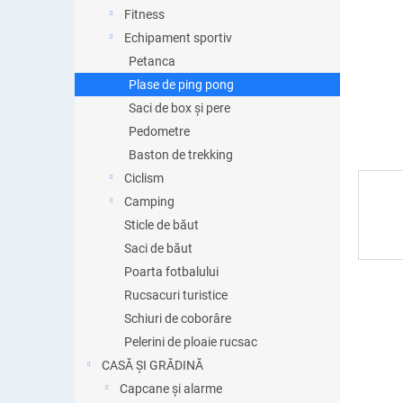
ă
Fitness
Echipament sportiv
Petanca
Plase de ping pong
Saci de box și pere
Pedometre
Baston de trekking
Ciclism
Camping
Sticle de băut
Saci de băut
Poarta fotbalului
Rucsacuri turistice
Schiuri de coborâre
Pelerini de ploaie rucsac
CASĂ ȘI GRĂDINĂ
Capcane și alarme