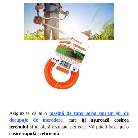
Asigură-te că ai o
mașină de tuns iarba sau un șir de
decupaje de
încredere
, care
îți ușurează cosirea
terenului
și îți oferă rezultate perfecte. Vă puteți baza
pe o
cosire rapidă și eficientă
.