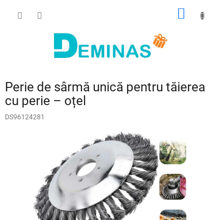
Treci
COŞ
la
conținut
DE
CUMPĂ
Perie de sârmă unică pentru tăierea
cu perie – oțel
DS96124281