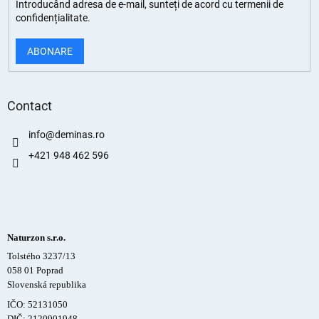
Introducând adresa de e-mail, sunteți de
acord cu termenii de
confidențialitate
.
ABONARE
Contact
info
@
deminas.ro
+421 948 462 596
Naturzon s.r.o.
Tolstého 3237/13
058 01 Poprad
Slovenská republika
IČO: 52131050
DIČ: 2120901948