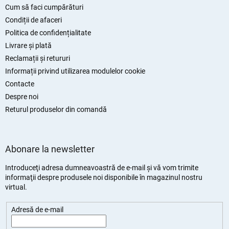
s
Cum să faci cumpărături
o
Condiții de afaceri
l
Politica de confidențialitate
Livrare și plată
Reclamații și retururi
Informații privind utilizarea modulelor cookie
Contacte
Despre noi
Returul produselor din comandă
Abonare la newsletter
Introduceţi adresa dumneavoastră de e-mail şi vă vom trimite
informaţii despre produsele noi disponibile în magazinul nostru
virtual.
Adresă de e-mail