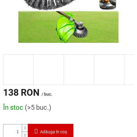
138 RON
/ buc.
Evaluare
În stoc
(>5 buc.)
preţ:
Adăuga în coş