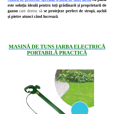
este soluția ideală pentru toți grădinarii și proprietarii de
gazon
care doresc să
se protejeze perfect de stropi, așchii
și pietre atunci c
ând lucrează
.
MAȘINĂ DE TUNS IARBA ELECTRICĂ
PORTABILĂ PRACTICĂ