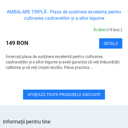
AMBALARE TRIPLĂ - Plasa de sustinere excelenta pentru
cultivarea castravetilor și a altor legume
În stoc
(>5 buc.)
149 RON
DETALII
Încercați plasa de susținere excelentă pentru cultivarea
castraveților și a altor legume și aveți garanția că veți îmbunătăți
calitatea și vă veți crește recolta. Plasa practica...
AFIŞEAZĂ TOATE PRODUSELE ASOCIATE
S
u
Informații pentru tine
b