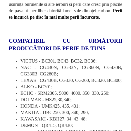
ușurință buruienile și alte ierburi și perii care cresc prin plăcile
de pavaj în aer liber datorită lamei sale din oțel carbon.
Perii
se încurcă pe disc în mai multe perii încurcate.
COMPATIBIL CU URMĂTORII
PRODUCĂTORI DE PERIE DE TUNS
VICTUS - BC301, BC43, BC32, BC36;
NAC - CG430N, CG33N, CG360N, CG430B,
CG330B, CG260B;
TEXAS - CG430B, CG330, CG260, BC320, BC300;
ALKO - BC301;
ECHO - SRM2305, 5000, 4000, 350, 330, 250;
DOLMAR - MS25,30,340;
HONDA - UMK425, 435, 431;
MAKITA - DBC250, 300, 340, 290;
KAWASAKI - KBH27, 34, 43, 48;
DEMON - QR415, QR430;