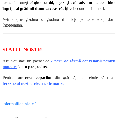
benzină, puteți
obține rapid, ușor și calitativ un aspect bine
îngrijit al grădinii dumneavoastră.
Î
ți vei economisi timpul.
Veți obține grădina și grădina din față pe care le-ați dorit
întotdeauna.
SFATUL NOSTRU
Aici veți găsi un pachet de
2 perii de sârmă convenabil pentru
motoare
la
un preț redus.
Pentru
tunderea copacilor
din grădină, nu trebuie să ratați
ferăstrăul nostru electric de mână.
Informaţii detaliate