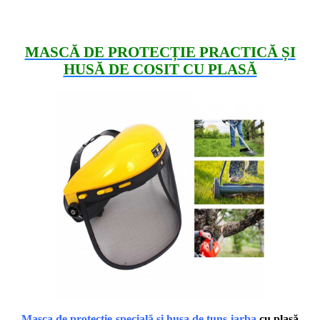
MASCĂ DE PROTECȚIE PRACTICĂ ȘI
HUSĂ DE COSIT CU PLASĂ
Masca de protecție specială
și husa de tuns iarba
cu plasă