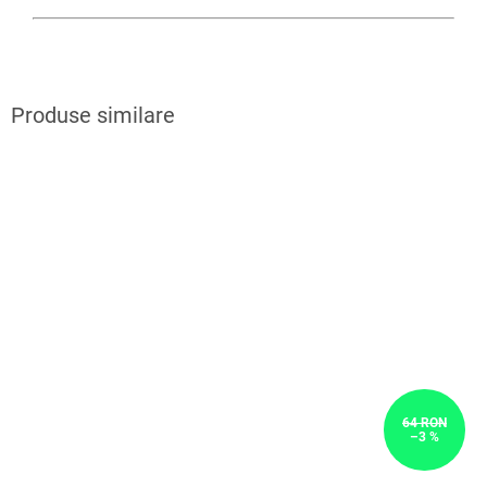
64 RON
–3 %