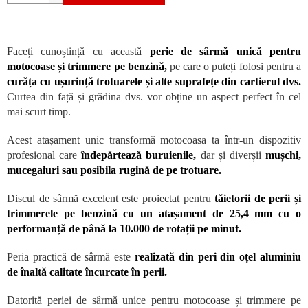
Faceți cunoștință cu această
perie de sârmă unică pentru
motocoase și trimmere pe benzină,
pe care o puteți folosi pentru a
curăța cu ușurință trotuarele și alte suprafețe din cartierul dvs.
Curtea din față și grădina dvs. vor obține un aspect perfect în cel
mai scurt timp.
Acest atașament unic transformă motocoasa ta într-un dispozitiv
profesional care
îndepărtează buruienile,
dar și diverșii
mușchi,
mucegaiuri sau posibila rugină de pe trotuare.
Discul de sârmă excelent este proiectat pentru
tăietorii de perii și
trimmerele pe benzină cu un atașament de 25,4 mm cu o
performanță de până la 10.000 de rotații pe minut.
Peria practică de sârmă este
realizată din peri din oțel aluminiu
de înaltă calitate încurcate în perii.
Datorită periei de sârmă unice pentru motocoase și trimmere pe