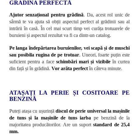
GRADINA PERFECTĂ
Ajutor senzațional pentru grădină
.
Da, acest rol unic de
sârmă te va ajuta să obții aspectul perfect al grădinii sau al
intrării în casă. În cel mai scurt timp vei curăța trotuarele de
buruieni și aspectul rezultat va fi ca dintr-un catalog.
Pe langa îndepărtarea buruienilor, vei scapă și de muschi
sau posibila rugina de pe trotuar
.
Uneori, foarte puțin este
suficient pentru a face
schimbări mari și vizibile
în curtea
din față și în grădină.
Vor arăta perfect
în câteva minute.
ATAȘAȚI LA PERIE ȘI COSITOARE PE
BENZINĂ
Puteți atașa cu ușurință
discul de perie universal la mașinile
de tuns și la mașinile de tuns iarba
pe benzină de la
majoritatea producătorilor. Are un suport
standard de 25,4
mm.