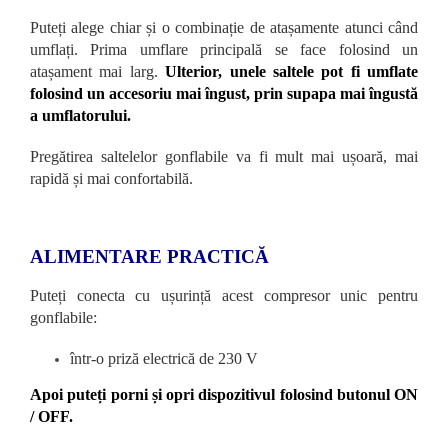
Puteți alege chiar și o combinație de atașamente atunci când
umflați. Prima umflare principală se face folosind un
atașament mai larg.
Ulterior, unele saltele pot fi umflate
folosind un accesoriu mai îngust, prin supapa mai îngustă
a umflatorului.
Pregătirea saltelelor gonflabile va fi mult mai ușoară, mai
rapidă și mai confortabilă.
ALIMENTARE PRACTICĂ
Puteți conecta cu ușurință acest compresor unic pentru
gonflabile:
într-o priză electrică de 230 V
Apoi puteți porni și opri dispozitivul folosind butonul ON
/ OFF.