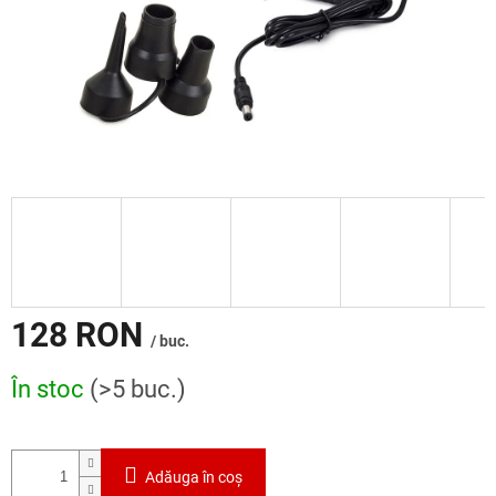
128 RON
/ buc.
Evaluare
În stoc
(>5 buc.)
preţ:
Adăuga în coş