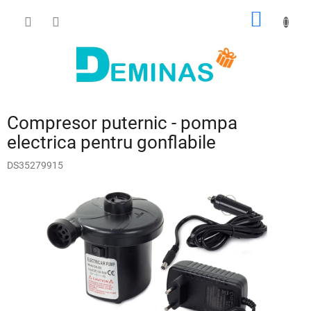
Treci
COŞ
la
conținut
DE
CUMPĂ
Compresor puternic - pompa
electrica pentru gonflabile
DS35279915