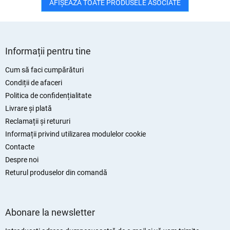
AFIŞEAZĂ TOATE PRODUSELE ASOCIATE
S
u
Informații pentru tine
b
s
Cum să faci cumpărături
o
Condiții de afaceri
l
Politica de confidențialitate
Livrare și plată
Reclamații și retururi
Informații privind utilizarea modulelor cookie
Contacte
Despre noi
Returul produselor din comandă
Abonare la newsletter