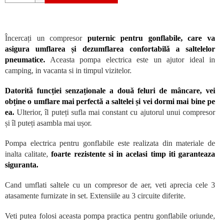
Încercați un compresor
puternic pentru gonflabile, care va
asigura umflarea și dezumflarea confortabilă a saltelelor
pneumatice.
Aceasta pompa electrica este un ajutor ideal in
camping, in vacanta si in timpul vizitelor.
Datorită funcției senzaționale a două feluri de mâncare, vei
obține o umflare mai perfectă a saltelei și vei dormi mai bine pe
ea.
Ulterior, îl puteți sufla mai constant cu ajutorul unui compresor
și îl puteți asambla mai ușor.
Pompa electrica pentru gonflabile este realizata din materiale de
inalta calitate,
foarte rezistente si in acelasi timp iti garanteaza
siguranta.
Cand umflati saltele cu un compresor de aer, veti aprecia cele 3
atasamente furnizate in set. Extensiile au 3 circuite diferite.
Veti putea folosi aceasta pompa practica pentru gonflabile oriunde,