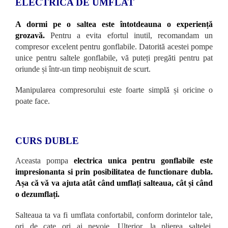
ELECTRICA DE UMFLAT
A dormi pe o saltea este întotdeauna o experiență
grozavă.
Pentru a evita efortul inutil, recomandam un
compresor excelent pentru gonflabile. Datorită acestei pompe
unice pentru saltele gonflabile, vă puteți pregăti pentru pat
oriunde și într-un timp neobișnuit de scurt.
Manipularea compresorului este foarte simplă și oricine o
poate face.
CURS DUBLE
Aceasta pompa
electrica unica pentru gonflabile este
impresionanta si prin posibilitatea de functionare dubla.
Așa că vă va ajuta atât când umflați salteaua, cât și când
o dezumflați.
Salteaua ta va fi umflata confortabil, conform dorintelor tale,
ori de cate ori ai nevoie. Ulterior, la plierea saltelei,