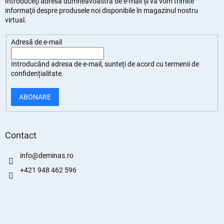
Introduceţi adresa dumneavoastră de e-mail şi vă vom trimite
informaţii despre produsele noi disponibile în magazinul nostru
virtual.
Adresă de e-mail
Introducând adresa de e-mail, sunteți de
acord cu termenii de
confidențialitate
.
ABONARE
Contact
info
@
deminas.ro
+421 948 462 596