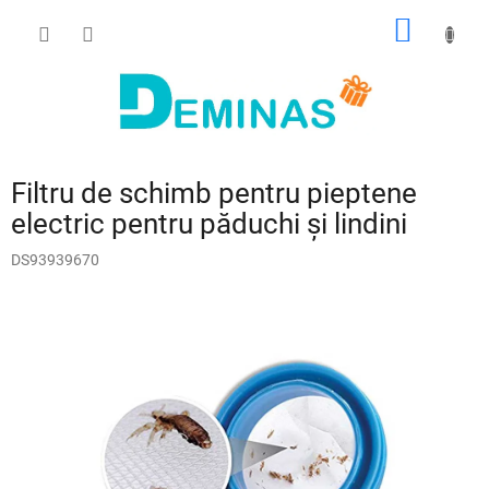
Treci
COŞ
la
conținut
DE
CUMPĂ
Filtru de schimb pentru pieptene
electric pentru păduchi și lindini
DS93939670