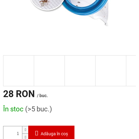
28 RON
/ buc.
Evaluare
În stoc
(>5 buc.)
preţ:
Adăuga în coş