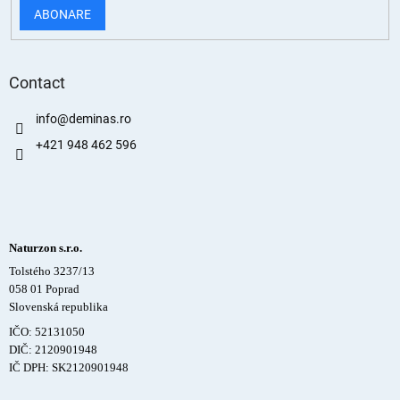
ABONARE
Contact
info
@
deminas.ro
+421 948 462 596
Naturzon s.r.o.
Tolstého 3237/13
058 01 Poprad
Slovenská republika
IČO: 52131050
DIČ: 2120901948
IČ DPH: SK2120901948