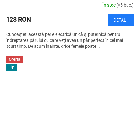
În stoc
(>5 buc.)
128 RON
DETALII
Cunoașteți această perie electrică unică și puternică pentru
îndreptarea părului cu care veți avea un păr perfect în cel mai
scurt timp. De acum înainte, orice femeie poate...
Ofertă
Tip