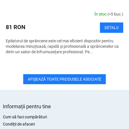
În stoc
(>5 buc.)
81 RON
DETALII
Epilatorul de sprâncene este cel mai eficient dispozitiv pentru
modelarea minuțioasă, rapidă și profesională a sprâncenelor ca
dintr-un salon de înfrumusețare profesional. Pe...
AFIŞEAZĂ TOATE PRODUSELE ASOCIATE
S
u
Informații pentru tine
b
s
Cum să faci cumpărături
o
Condiții de afaceri