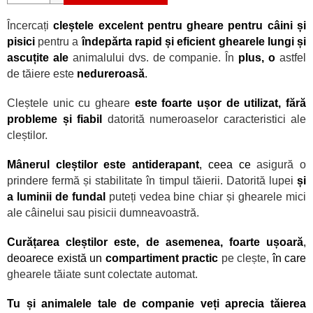
Încercați
cleștele excelent pentru gheare pentru c
âini și
pisici
pentru a
îndepărta rapid și eficient ghearele lungi și
ascuțite ale
animalului dvs. de companie. În
plus, o
astfel
de tăiere este
nedureroasă
.
Cleștele unic cu gheare
este foarte ușor de utilizat, fără
probleme și fiabil
datorită numeroaselor caracteristici ale
cleștilor.
Mânerul cleștilor este antiderapant
, ceea ce
asigură o
prindere fermă și stabilitate
în timpul tăierii. Datorită lupei
și
a luminii de fundal
puteți vedea bine chiar și ghearele mici
ale câinelui sau pisicii dumneavoastră.
Curățarea cleștilor este, de asemenea, foarte ușoară
,
deoarece există un
compartiment practic
pe clește,
în care
ghearele tăiate sunt colectate automat.
Tu și animalele tale de companie veți aprecia tăierea