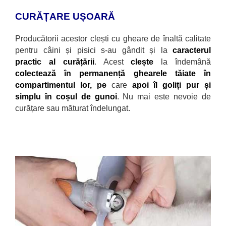
CURĂȚARE UȘOARĂ
Producătorii acestor clești cu gheare de
înaltă calitate
pentru câini și pisici s-au gândit și la
caracterul
practic al curățării
. Acest
clește
la îndemână
colectează în permanență ghearele tăiate în
compartimentul lor, pe
care
apoi îl goliți pur și
simplu în coșul de gunoi
. Nu mai este nevoie de
curățare sau măturat îndelungat.