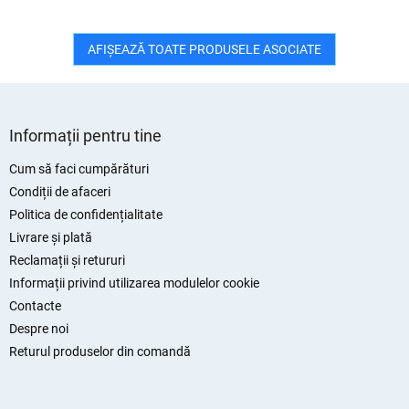
AFIŞEAZĂ TOATE PRODUSELE ASOCIATE
S
u
Informații pentru tine
b
s
Cum să faci cumpărături
o
Condiții de afaceri
l
Politica de confidențialitate
Livrare și plată
Reclamații și retururi
Informații privind utilizarea modulelor cookie
Contacte
Despre noi
Returul produselor din comandă