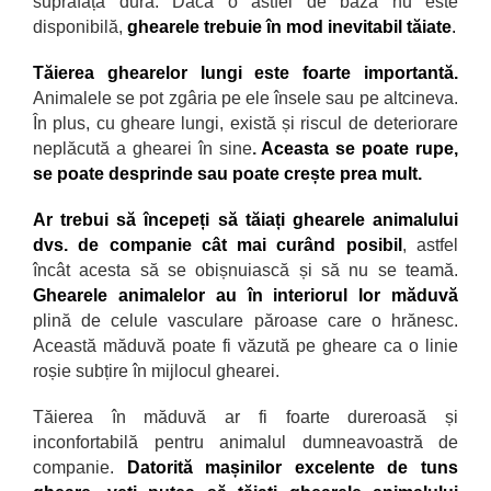
suprafață dură. Dacă o astfel de bază nu este
disponibilă,
ghearele trebuie
în mod inevitabil tăiate
.
Tăierea ghearelor lungi este foarte importantă.
Animalele se pot zg
âria pe ele însele sau pe altcineva.
În plus, cu gheare lungi, există și riscul de deteriorare
neplăcută a ghearei în sine
.
Aceasta se poate rupe,
se poate desprinde sau poate crește prea mult.
Ar trebui să
începeți să tăiați ghearele animalului
dvs. de companie cât mai curând posibil
, astfel
încât acesta să se obișnuiască și să nu se teamă.
Ghearele animalelor au în interiorul lor măduvă
plină de celule vasculare păroase care o hrănesc.
Această măduvă poate fi văzută pe gheare ca o linie
roșie subțire în mijlocul ghearei.
Tăierea
în măduvă ar fi foarte dureroasă și
inconfortabilă pentru animalul dumneavoastră de
companie.
Datorită mașinilor excelente de tuns