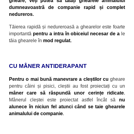
gheare, veți putea să tăiați ghearele animalului
dumneavoastră de companie rapid și complet
nedureros.
Tăierea rapidă și nedureroasă a ghearelor este foarte
importantă
pentru a intra
în obiceiul necesar de a
le
tăia ghearele în
mod regulat.
CU MÂNER ANTIDERAPANT
Pentru o mai bună manevrare a cleștilor cu
gheare
pentru c
âini și pisici, cleștii au fost proiectați cu un
mâner care să răspundă unor cerințe ridicate
.
Mânerul cleștei este proiectat astfel încât să
nu
alunece în niciun fel atunci când se taie ghearele
animalului de companie
.