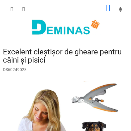
Treci
COŞ
la
conținut
DE
CUMPĂ
Excelent cleștișor de gheare pentru
câini și pisici
DS60249028