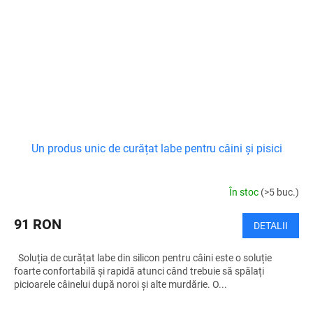
Un produs unic de curățat labe pentru câini și pisici
În stoc
(>5 buc.)
91 RON
DETALII
Soluția de curățat labe din silicon pentru câini este o soluție
foarte confortabilă și rapidă atunci când trebuie să spălați
picioarele câinelui după noroi și alte murdărie. O...