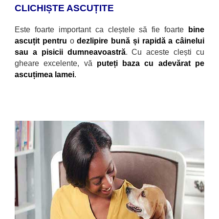
CLICHIȘTE ASCUȚITE
Este foarte important ca cleștele să fie foarte
bine
ascuțit pentru
o
dezlipire bună și rapidă a c
âinelui
sau a pisicii dumneavoastră
. Cu aceste clești cu
gheare excelente, vă
puteți baza cu adevărat pe
ascuțimea lamei
.