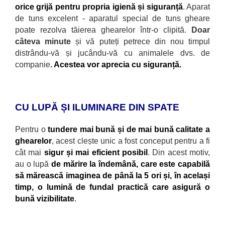
orice grijă pentru propria igienă și siguranță
. Aparat
de tuns excelent - aparatul special de tuns gheare
poate rezolva tăierea ghearelor într-o clipită.
Doar
câteva minute
și vă puteți petrece din nou timpul
distrându-vă și jucându-vă cu animalele dvs. de
companie
.
Acestea vor aprecia cu siguranță.
CU LUPĂ ȘI ILUMINARE DIN SPATE
Pentru o
tundere mai bună și de mai bună calitate a
ghearelor
, acest clește unic a fost conceput pentru a fi
c
ât mai
sigur și mai eficient posibil
. Din acest motiv,
au o lupă
de mărire la îndemână, care este capabilă
să mărească imaginea de până la 5 ori și, în același
timp, o lumină de fundal practică care asigură o
bună vizibilitate
.