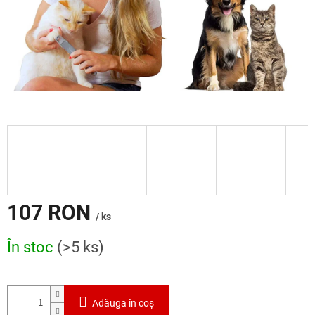
107 RON
/ ks
Evaluare
În stoc
(>5 ks)
preţ:
Adăuga în coş