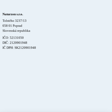
Naturzon s.r.o.
Tolstého 3237/13
058 01 Poprad
Slovenská republika
IČO: 52131050
DIČ: 2120901948
IČ DPH: SK2120901948