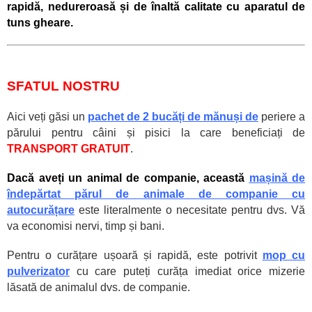
rapidă, nedureroasă și de
înaltă calitate cu aparatul de
tuns gheare.
SFATUL NOSTRU
Aici veți găsi un
pachet de 2 bucăți de
mănuși de
periere a
părului pentru câini și pisici
la care beneficiați de
TRANSPORT GRATUIT
.
Dacă aveți un animal de companie,
această
mașină de
îndepărtat părul de animale de companie cu
autocurățare
este literalmente
o
necesitate pentru dvs. Vă
va economisi nervi, timp și bani.
Pentru o curățare ușoară și rapidă, este potrivit
mop cu
pulverizator
cu care puteți curăța imediat orice mizerie
lăsată de animalul dvs. de companie.