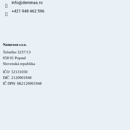
info
@
deminas.ro
+421 948 462 596
Naturzon s.r.o.
Tolstého 3237/13
058 01 Poprad
Slovenská republika
IČO: 52131050
DIČ: 2120901948
IČ DPH: SK2120901948