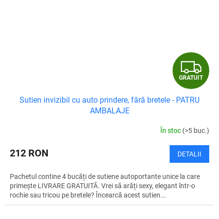
G
GRATUIT
R
Sutien invizibil cu auto prindere, fără bretele - PATRU
A
AMBALAJE
T
În stoc
(>5 buc.)
U
212 RON
DETALII
I
Pachetul contine 4 bucăți de sutiene autoportante unice la care
T
primește LIVRARE GRATUITĂ. Vrei să arăți sexy, elegant într-o
rochie sau tricou pe bretele? Încearcă acest sutien...