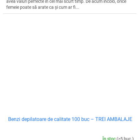
avea valuri perfecte în cel mai scurt timp. De acum încolo, orice
femeie poate să arate ca și cum ar fi...
Benzi depilatoare de calitate 100 buc – TREI AMBALAJE
În stoc
(>5 buc.)