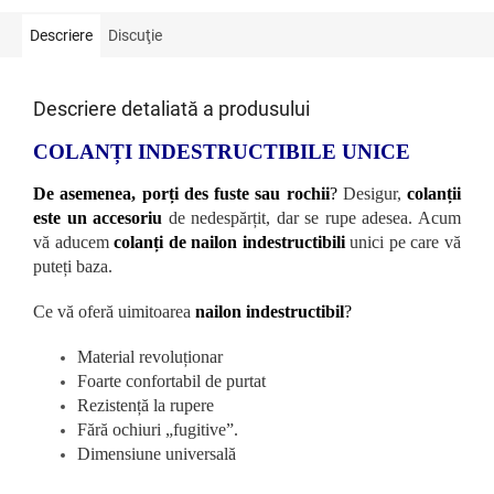
Descriere
Discuţie
Descriere detaliată a produsului
COLANȚI INDESTRUCTIBILE UNICE
De asemenea, porți des fuste sau rochii
?
Desigur,
colanții
este un accesoriu
de nedespărțit, dar se rupe adesea. Acum
vă aducem
colanți de nailon indestructibili
unici pe care vă
puteți baza.
Ce vă oferă uimitoarea
nailon indestructibil
?
Material revoluționar
Foarte confortabil de purtat
Rezistență la rupere
Fără ochiuri „fugitive”.
Dimensiune universală