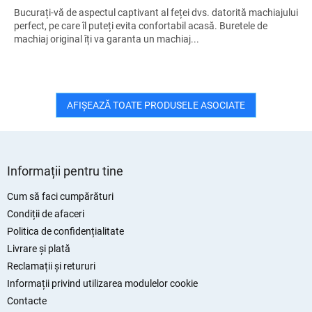
Bucurați-vă de aspectul captivant al feței dvs. datorită machiajului
perfect, pe care îl puteți evita confortabil acasă. Buretele de
machiaj original îți va garanta un machiaj...
AFIŞEAZĂ TOATE PRODUSELE ASOCIATE
S
u
Informații pentru tine
b
s
Cum să faci cumpărături
o
Condiții de afaceri
l
Politica de confidențialitate
Livrare și plată
Reclamații și retururi
Informații privind utilizarea modulelor cookie
Contacte