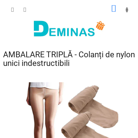
Treci
COŞ
la
conținut
DE
CUMPĂ
AMBALARE TRIPLĂ - Colanți de nylon
unici indestructibili