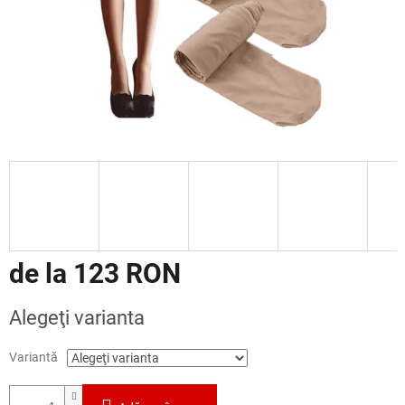
de la
123 RON
Evaluare
Alegeţi varianta
preţ:
Variantă