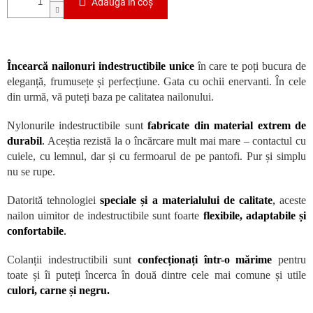
Adăuga în coş
Încearcă nailonuri indestructibile unice
în care te poți bucura de
eleganță, frumusețe și perfecțiune. Gata cu ochii enervanti. În cele
din urmă, vă puteți baza pe calitatea nailonului.
Nylonurile indestructibile sunt
fabricate din material extrem de
durabil
.
Aceștia rezistă la o încărcare mult mai mare – contactul cu
cuiele, cu lemnul, dar și cu fermoarul de pe pantofi. Pur și simplu
nu se rupe.
Datorită tehnologiei
speciale și a materialului de calitate
,
aceste
nailon uimitor de indestructibile sunt foarte
flexibile, adaptabile și
confortabile
.
Colanții indestructibili sunt
confecționați într-o mărime
pentru
toate și îi puteți încerca în două dintre cele mai comune și utile
culori, carne și negru.