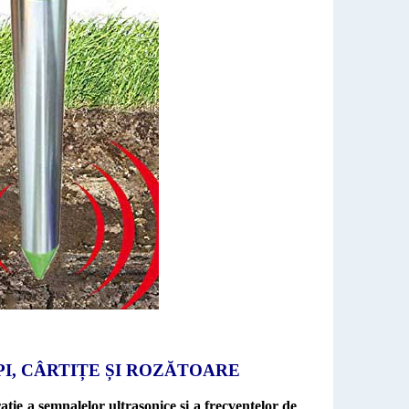
I, CÂRTIȚE ȘI ROZĂTOARE
ație a semnalelor ultrasonice și a frecvențelor de