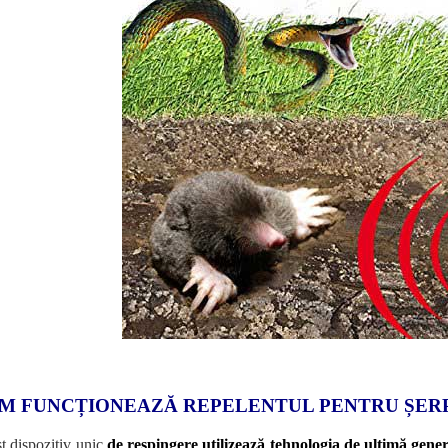
M FUNCȚIONEAZĂ REPELENTUL PENTRU ȘERP
t dispozitiv unic
de respingere utilizează tehnologia de ultimă gener