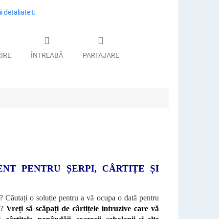
i detaliate
RIRE
ÎNTREABĂ
PARTAJARE
NT PENTRU ȘERPI, CÂRTIȚE ȘI
na? Căutați o soluție pentru a vă ocupa o dată pentru
le?
Vreți să scăpați de cârtițele intruzive care vă