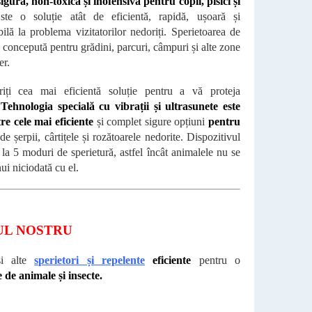
igură, non-toxică și inofensivă pentru copii, pisici și
ste o soluție atât de eficientă, rapidă, ușoară și
ilă la problema vizitatorilor nedoriți. Sperietoarea de
e concepută pentru grădini, parcuri, câmpuri și alte zone
er.
iți cea mai eficientă soluție pentru a vă proteja
.
Tehnologia specială cu vibrații și ultrasunete este
re cele mai eficiente
și complet sigure opțiuni
pentru
de șerpii, cârtițele și rozătoarele nedorite. Dispozitivul
la 5 moduri de sperietură, astfel încât animalele nu se
ui niciodată cu el.
UL NOSTRU
și alte
sperietori și repelente
eficiente
pentru o
e de animale și insecte.