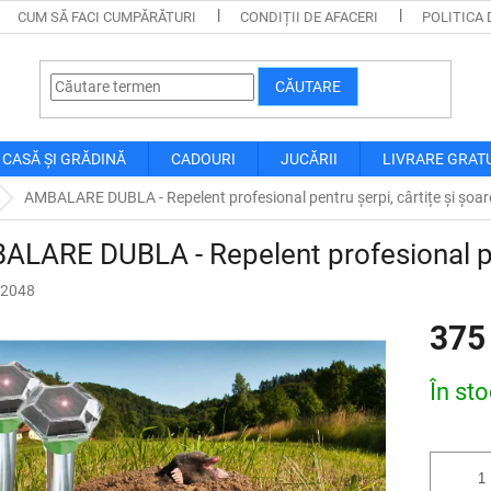
CUM SĂ FACI CUMPĂRĂTURI
CONDIȚII DE AFACERI
POLITICA 
CĂUTARE
CASĂ ȘI GRĂDINĂ
CADOURI
JUCĂRII
LIVRARE GRAT
AMBALARE DUBLA - Repelent profesional pentru șerpi, cârtițe și șoar
LARE DUBLA - Repelent profesional pent
2048
375
Evaluare
În st
preţ: