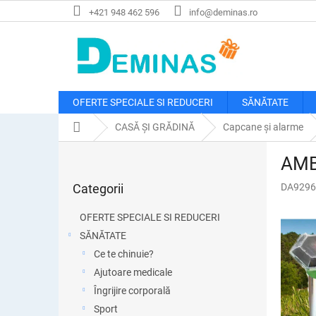
Treci
+421 948 462 596
info@deminas.ro
la
conținut
OFERTE SPECIALE SI REDUCERI
SĂNĂTATE
Acasă
CASĂ ȘI GRĂDINĂ
Capcane și alarme
B
AMBA
a
Sari
r
Categorii
DA9296
peste
ă
categorii
l
OFERTE SPECIALE SI REDUCERI
a
SĂNĂTATE
t
Ce te chinuie?
e
r
Ajutoare medicale
a
Îngrijire corporală
l
Sport