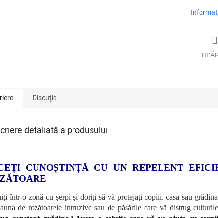
Informaţi
TIPĂ
riere
Discuţie
criere detaliată a produsului
CEȚI CUNOȘTINȚĂ CU UN REPELENT EFICIE
ZĂTOARE
iți într-o zonă cu șerpi și doriți să vă protejați copiii, casa sau grădi
eauna de rozătoarele intruzive sau de păsările care vă distrug culturi