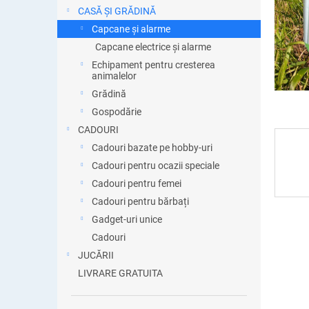
ă
CASĂ ȘI GRĂDINĂ
Capcane și alarme
Capcane electrice și alarme
Echipament pentru cresterea
animalelor
Grădină
Gospodărie
CADOURI
Cadouri bazate pe hobby-uri
Cadouri pentru ocazii speciale
Cadouri pentru femei
Cadouri pentru bărbați
Gadget-uri unice
Cadouri
JUCĂRII
LIVRARE GRATUITA