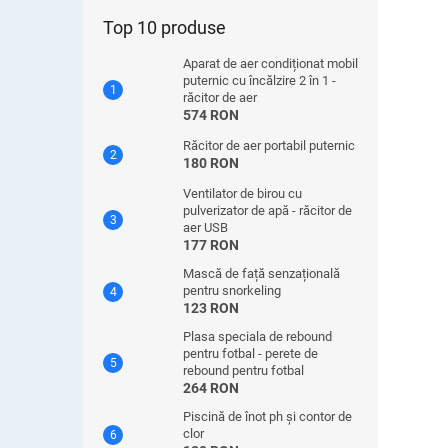
Top 10 produse
Aparat de aer condiționat mobil
puternic cu încălzire 2 în 1 -
răcitor de aer
574 RON
Răcitor de aer portabil puternic
180 RON
Ventilator de birou cu
pulverizator de apă - răcitor de
aer USB
177 RON
Mască de față senzațională
pentru snorkeling
123 RON
Plasa speciala de rebound
pentru fotbal - perete de
rebound pentru fotbal
264 RON
Piscină de înot ph și contor de
clor