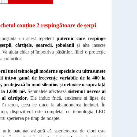
hetul conține 2 respingătoare de șerpi
unoștință cu acest repelent
puternic care respinge
șerpii, cârtițele, șoarecii, șobolanii
și alte insecte
. Va ajuta chiar și împotriva păsărilor, fiind o protecție
a culturilor.
orul unei tehnologii moderne speciale cu ultrasunete
ții într-o gamă de frecvențe variabile de la 400 la
, protejează în mod silențios și netoxice o suprafață
la 1.000 m².
Semnalele afectează
sistemul nervos al
 al cârtițelor.
Ele induc frică, anxietate și lipsa de
e în teren, ceea ce duce la abandonarea incintei. În
timp, dispozitivul este completat cu tehnologia LED
tru sperierea pe timp de noapte.
 unic patentat asigură că sperietoarea de ciori este