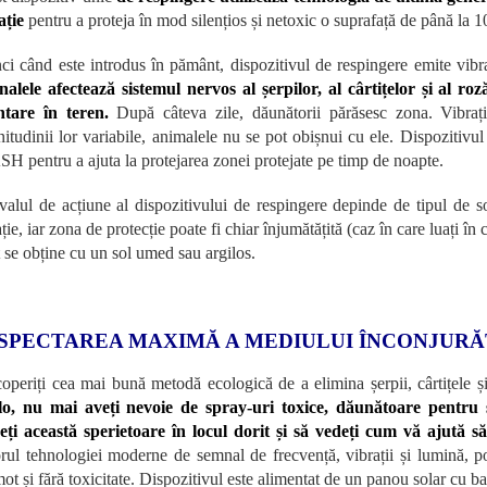
ație
pentru a proteja în mod silențios și netoxic o suprafață de până la 
ci când este introdus în pământ, dispozitivul de respingere emite vibra
alele afectează sistemul nervos al șerpilor, al cârtițelor și al roz
ntare în teren.
După câteva zile, dăunătorii părăsesc zona. Vibrați
itudinii lor variabile, animalele nu se pot obișnui cu ele. Dispozitiv
H pentru a ajuta la protejarea zonei protejate pe timp de noapte.
rvalul de acțiune al dispozitivului de respingere depinde de tipul de s
ție, iar zona de protecție poate fi chiar înjumătățită (caz în care luați î
t se obține cu un sol umed sau argilos.
SPECTAREA MAXIMĂ A MEDIULUI ÎNCONJUR
operiți cea mai bună metodă ecologică de a elimina șerpii, cârtițele 
lo, nu mai aveți nevoie de spray-uri toxice, dăunătoare pentru
geți această sperietoare în locul dorit și să vedeți cum vă ajută 
orul tehnologiei moderne de semnal de frecvență, vibrații și lumină, p
ot și fără toxicitate. Dispozitivul este alimentat de un panou solar cu bat