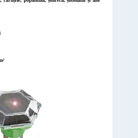
ârtițele, popândăii, șoarecii, șobolanii și alte
i
 m²