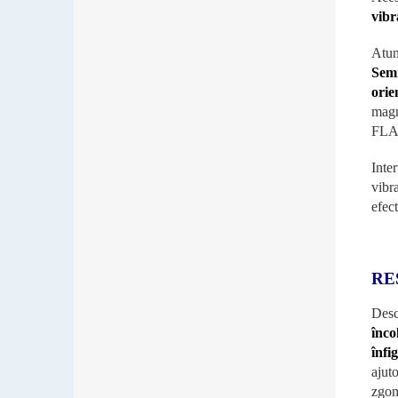
vibr
Atun
Semn
orie
magn
FLAS
Inte
vibra
efec
RE
Desc
înco
înfi
ajut
zgom