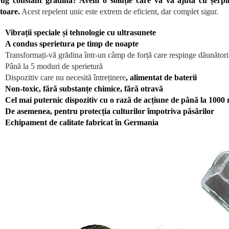
rug constant grădina? Avem o soluție care vă va ajuta cu șerpii, c
toare.
Acest repelent unic este extrem de eficient, dar complet sigur.
Vibrații speciale și tehnologie cu ultrasunete
A condus sperietura pe timp de noapte
Transformați-vă grădina într-un câmp de forță care respinge dăunători
Până la 5 moduri de sperietură
Dispozitiv care nu necesită întreținere
, alimentat de baterii
Non-toxic, fără substanțe chimice, fără otravă
Cel mai puternic dispozitiv cu o rază de acțiune de până la 1000
De asemenea, pentru protecția culturilor împotriva păsărilor
Echipament de calitate fabricat în Germania