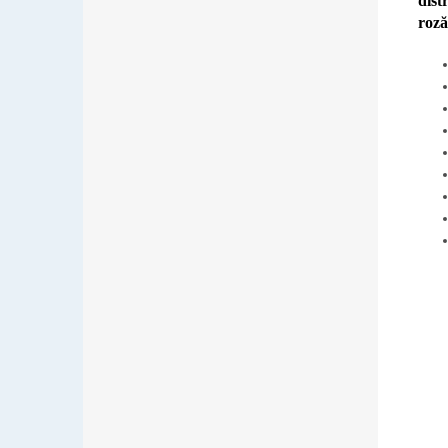
dist
roză