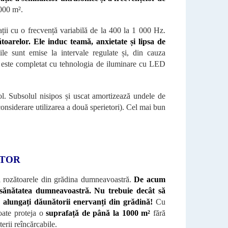
1000 m²
.
ții cu o frecvență variabilă de la 400 la 1 000 Hz.
ătoarelor. Ele induc teamă, anxietate și lipsa de
ile sunt emise la intervale regulate și, din cauza
ul este completat cu tehnologia de iluminare cu LED
ol. Subsolul nisipos și uscat amortizează undele de
n considerare utilizarea a două sperietori). Cel mai bun
ĂTOR
și rozătoarele din grădina dumneavoastră.
De acum
 sănătatea dumneavoastră. Nu trebuie decât să
să alungați dăunătorii enervanți din grădină!
Cu
oate proteja o
suprafață de până la 1000 m²
fără
erii reîncărcabile.