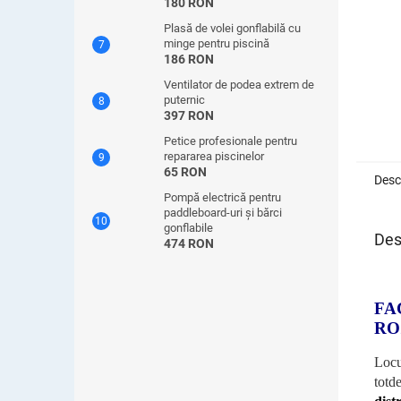
180 RON
Plasă de volei gonflabilă cu
minge pentru piscină
186 RON
Ventilator de podea extrem de
puternic
397 RON
Petice profesionale pentru
repararea piscinelor
65 RON
Desc
Pompă electrică pentru
paddleboard-uri și bărci
gonflabile
Des
474 RON
FA
RO
Locu
totd