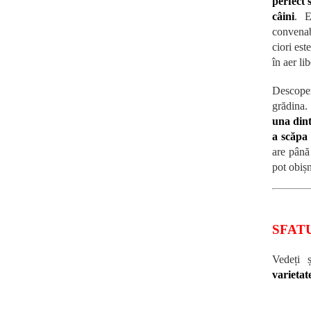
perfect s
câini
. E
convenab
ciori est
în aer lib
Descoper
grădina
una dint
a scăpa
are până 
pot obișn
SFAT
Vedeți 
varietat