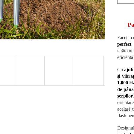
Pac
Faceți c
perfect 
târâtoare
eficientă 
Cu
ajut
și vibra
1.000 Hz
de până 
șerpilor,
orientar
același 
flash pen
Designul