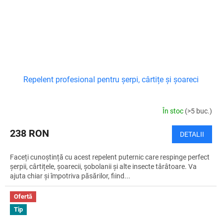
Repelent profesional pentru șerpi, cârtițe și șoareci
În stoc
(>5 buc.)
238 RON
DETALII
Faceți cunoștință cu acest repelent puternic care respinge perfect
șerpii, cârtițele, șoarecii, șobolanii și alte insecte târâtoare. Va
ajuta chiar și împotriva păsărilor, fiind...
Ofertă
Tip