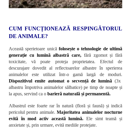
CUM FUNCȚIONEAZĂ RESPINGĂTORUL
DE ANIMALE?
Această sperietoare unică
folosește o tehnologie de ultimă
generație cu lumină albastră care,
fără zgomot și fără
toxicitate, vă poate proteja proprietatea. Efectul de
descurajare dovedit al reflectoarelor albastre în sperierea
animalelor este utilizat într-o gamă largă de moduri.
Dispozitivul emite automat o secvență de lumină
(3x
albastru împotriva animalelor sălbatice) pe timp de noapte și
la apus, servind ca o
barieră naturală și permanentă.
Albastrul este foarte rar în natură (floră și faună) și indică
pericolul pentru animale.
Majoritatea animalelor nocturne
evită în mod activ această lumină.
Ele simt teamă și
anxietate și, prin urmare, evită mediile protejate.