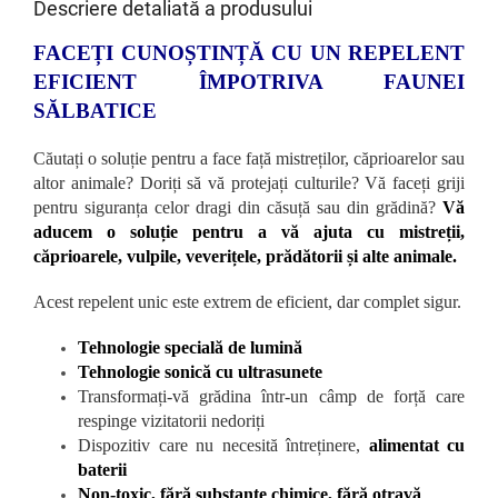
Descriere detaliată a produsului
FACEȚI CUNOȘTINȚĂ CU UN REPELENT
EFICIENT ÎMPOTRIVA FAUNEI
SĂLBATICE
Căutați o soluție pentru a face față mistreților, căprioarelor sau
altor animale? Doriți să vă protejați culturile? Vă faceți griji
pentru siguranța celor dragi din căsuță sau din grădină?
Vă
aducem o soluție pentru a vă ajuta cu mistreții,
căprioarele, vulpile, veverițele, prădătorii și alte animale.
Acest repelent unic este extrem de eficient, dar complet sigur.
Tehnologie specială de lumină
Tehnologie sonică cu ultrasunete
Transformați-vă grădina într-un câmp de forță care
respinge vizitatorii nedoriți
Dispozitiv care nu necesită întreținere,
alimentat cu
baterii
Non-toxic, fără substanțe chimice, fără otravă