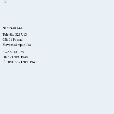
Naturzon s.r.o.
Tolstého 3237/13
058 01 Poprad
Slovenská republika
IČO: 52131050
DIČ: 2120901948
IČ DPH: SK2120901948