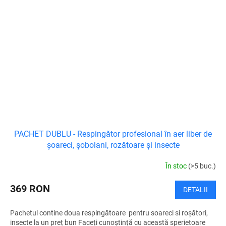
PACHET DUBLU - Respingător profesional în aer liber de
șoareci, șobolani, rozătoare și insecte
În stoc
(>5 buc.)
369 RON
DETALII
Pachetul contine doua respingătoare pentru soareci si roșători,
insecte la un preț bun Faceți cunoștință cu această sperietoare