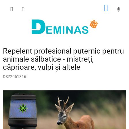
Treci
COŞ
la
conținut
DE
CUMPĂ
Repelent profesional puternic pentru
animale sălbatice - mistreți,
căprioare, vulpi și altele
DS72061816