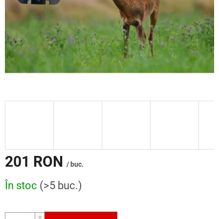
201 RON
/ buc.
Evaluare
În stoc
(>5 buc.)
preţ: