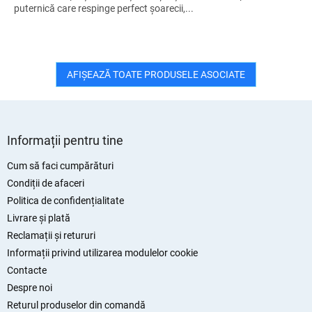
puternică care respinge perfect șoarecii,...
AFIŞEAZĂ TOATE PRODUSELE ASOCIATE
S
u
Informații pentru tine
b
s
Cum să faci cumpărături
o
Condiții de afaceri
l
Politica de confidențialitate
Livrare și plată
Reclamații și retururi
Informații privind utilizarea modulelor cookie
Contacte
Despre noi
Returul produselor din comandă