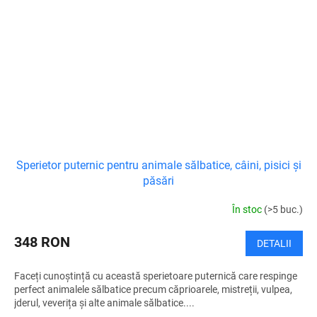
Sperietor puternic pentru animale sălbatice, câini, pisici și
păsări
În stoc
(>5 buc.)
348 RON
DETALII
Faceți cunoștință cu această sperietoare puternică care respinge
perfect animalele sălbatice precum căprioarele, mistreții, vulpea,
jderul, veverița și alte animale sălbatice....