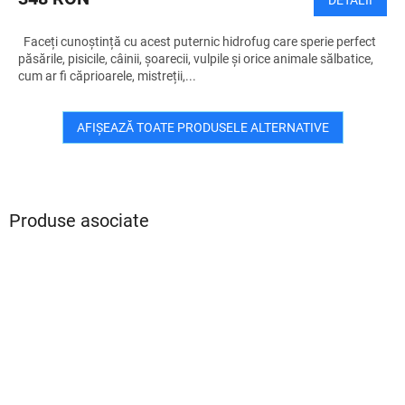
DETALII
Faceți cunoștință cu acest puternic hidrofug care sperie perfect
păsările, pisicile, câinii, șoarecii, vulpile și orice animale sălbatice,
cum ar fi căprioarele, mistreții,...
AFIŞEAZĂ TOATE PRODUSELE ALTERNATIVE
Produse asociate