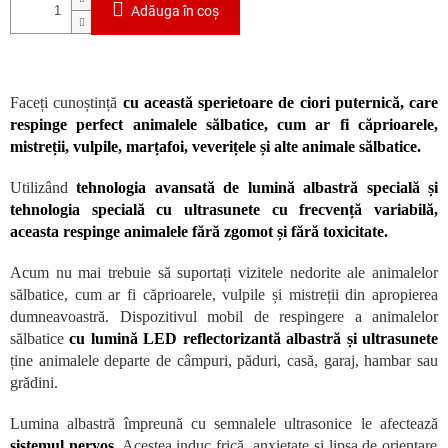
Adăuga în coş
Faceți cunoștință
cu această sperietoare de ciori puternică, care
respinge perfect animalele sălbatice, cum ar fi căprioarele,
mistreții, vulpile, marțafoi, veverițele și alte animale sălbatice.
Utilizând
tehnologia avansată de lumină albastră specială și
tehnologia specială cu ultrasunete cu frecvență variabilă,
aceasta respinge animalele fără zgomot și fără toxicitate.
Acum nu mai trebuie să suportați vizitele nedorite ale animalelor
sălbatice, cum ar fi căprioarele, vulpile și mistreții din apropierea
dumneavoastră. Dispozitivul mobil de respingere a animalelor
sălbatice
cu lumină LED reflectorizantă albastră și ultrasunete
ține animalele departe de câmpuri, păduri, casă, garaj, hambar sau
grădini.
Lumina albastră împreună cu semnalele ultrasonice le afectează
sistemul nervos.
Acestea induc frică, anxietate și lipsa de orientare