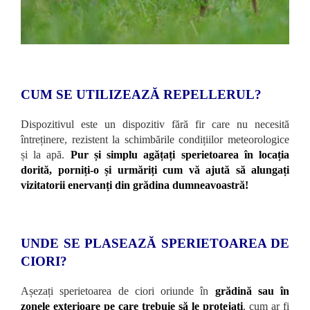
CUM SE UTILIZEAZĂ REPELLERUL?
Dispozitivul este un dispozitiv fără fir care nu necesită
întreținere, rezistent la schimbările condițiilor meteorologice
și la apă.
Pur și simplu agățați sperietoarea în locația
dorită, porniți-o și urmăriți cum vă ajută să alungați
vizitatorii enervanți din grădina dumneavoastră!
UNDE SE PLASEAZĂ SPERIETOAREA DE
CIORI?
Așezați sperietoarea de ciori oriunde în
grădină sau în
zonele exterioare pe care trebuie să le protejați
, cum ar fi