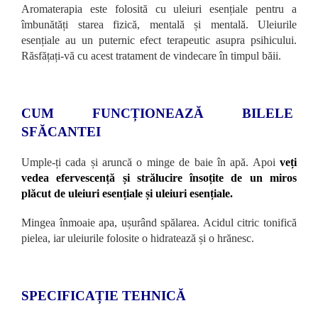
Aromaterapia este folosită cu uleiuri esențiale pentru a
îmbunătăți starea fizică, mentală și mentală. Uleiurile
esențiale au un puternic efect terapeutic asupra psihicului.
Răsfățați-vă cu acest tratament de vindecare în timpul băii.
CUM FUNCȚIONEAZĂ BILELE
SFĂCANTEI
Umple-ți cada și aruncă o minge de baie în apă. Apoi
veți
vedea efervescență și strălucire însoțite de un miros
plăcut de uleiuri esențiale și uleiuri esențiale.
Mingea înmoaie apa, ușurând spălarea. Acidul citric tonifică
pielea, iar uleiurile folosite o hidratează și o hrănesc.
SPECIFICAȚIE TEHNICĂ