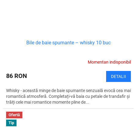
Bile de baie spumante – whisky 10 buc
Momentan indisponibil
86 RON
DETALII
Whisky - această minge de baie spumante senzuală evocă cea mai
romantică atmosferă. Completați-vă baia cu petale de trandafir și
trăiți cele mai romantice momente pline de...
Ofertă
Tip