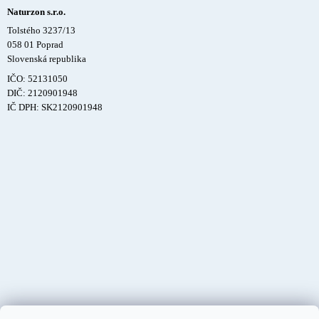
Naturzon s.r.o.
Tolstého 3237/13
058 01 Poprad
Slovenská republika
IČO: 52131050
DIČ: 2120901948
IČ DPH: SK2120901948