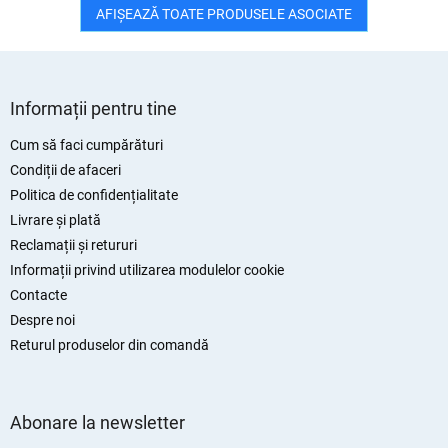
AFIŞEAZĂ TOATE PRODUSELE ASOCIATE
S
u
Informații pentru tine
b
s
Cum să faci cumpărături
o
Condiții de afaceri
l
Politica de confidențialitate
Livrare și plată
Reclamații și retururi
Informații privind utilizarea modulelor cookie
Contacte
Despre noi
Returul produselor din comandă
Abonare la newsletter