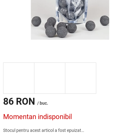
86 RON
/ buc.
Evaluare
Momentan indisponibil
preţ:
Stocul pentru acest articol a fost epuizat…