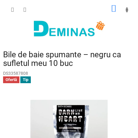
Treci
COŞ
la
conținut
DE
CUMPĂ
Bile de baie spumante – negru ca
sufletul meu 10 buc
DS33587808
Ofertă
Tip