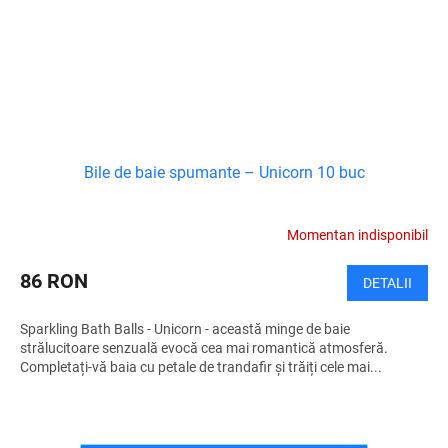
Bile de baie spumante – Unicorn 10 buc
Momentan indisponibil
86 RON
DETALII
Sparkling Bath Balls - Unicorn - această minge de baie
strălucitoare senzuală evocă cea mai romantică atmosferă.
Completați-vă baia cu petale de trandafir și trăiți cele mai...