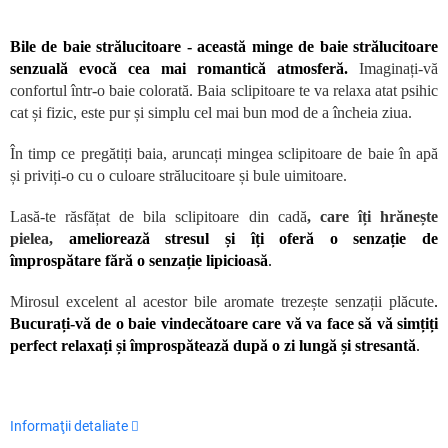
Bile de baie strălucitoare - această minge de baie strălucitoare
senzuală evocă cea mai romantică atmosferă.
Imaginați-vă
confortul într-o baie colorată. Baia sclipitoare te va relaxa atat psihic
cat și fizic, este pur și simplu cel mai bun mod de a încheia ziua.
În timp ce pregătiți baia, aruncați mingea sclipitoare de baie în apă
și priviți-o cu o culoare strălucitoare și bule uimitoare.
Lasă-te răsfățat de bila sclipitoare din cadă
,
care îți hrănește
pielea,
ameliorează stresul și îți oferă o senzație de
împrospătare fără o senzație lipicioasă
.
Mirosul excelent al acestor bile aromate trezește senzații plăcute
.
Bucurați-vă de o baie vindecătoare care vă va face să vă simțiți
perfect relaxați și împrospătează după o zi lungă și stresantă
.
Informaţii detaliate