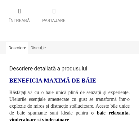
ÎNTREABĂ
PARTAJARE
Descriere
Discuţie
Descriere detaliată a produsului
BENEFICIA MAXIMĂ DE BĂIE
Răsfățați-vă cu o baie unică plină de senzații și experiențe.
Uleiurile esențiale amestecate cu gust se transformă într-o
explozie de miros și distracție strălucitoare. Aceste bile unice
de baie spumante sunt ideale pentru
o baie relaxanta,
vindecatoare si vindecatoare
.