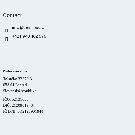
Contact
info
@
deminas.ro
+421 948 462 596
Naturzon s.r.o.
Tolstého 3237/13
058 01 Poprad
Slovenská republika
IČO: 52131050
DIČ: 2120901948
IČ DPH: SK2120901948