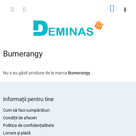
Treci
COŞ
la
conținut
DE
CUMPĂ
Bumerangy
Nu s-au găsit produse de la marca
Bumerangy
...
S
u
Informații pentru tine
b
s
Cum să faci cumpărături
o
Condiții de afaceri
l
Politica de confidențialitate
Livrare și plată