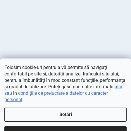
Folosim cookie-uri pentru a vă permite să navigați
confortabil pe site și, datorită analizei traficului site-ului,
pentru a îmbunătăți în mod constant funcțiile, performanța
și gradul de utilizare. Puteți găsi mai multe informații
aici
sau
în
condițiile de prelucrare a datelor cu caracter
personal
.
Creat de Shoptet
Setări
Drepturi de autor 2026
Deminas
. Toate drepturile rezervate.
Editați setările cookie-urilor