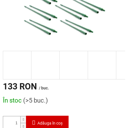
133 RON
/ buc.
Evaluare
În stoc
(>5 buc.)
preţ:
Adăuga în coş