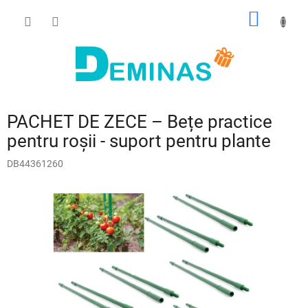
Treci
COŞ
la
conținut
DE
CUMPĂ
PACHET DE ZECE – Bețe practice
pentru roșii - suport pentru plante
DB44361260