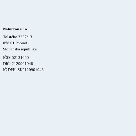
Naturzon s.r.o.
Tolstého 3237/13
058 01 Poprad
Slovenská republika
IČO: 52131050
DIČ: 2120901948
IČ DPH: SK2120901948