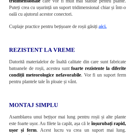
tridimensionale
care vor fi mult mai stabile pentru plante.
Puteți crea cu ușurință un suport tridimensional chiar și într-o
oală cu ajutorul acestor conectori.
Cuplaje practice pentru bețișoare de roșii găsiți
aici.
REZISTENT LA VREME
Datorită materialelor de înaltă calitate din care sunt fabricate
batoanele de roșii, acestea sunt
foarte rezistente la diferite
condiții meteorologice nefavorabile
.
Vor fi un suport ferm
pentru plantele tale în ploaie și vânt.
MONTAJ SIMPLU
Asamblarea unui bețișor mai lung pentru roșii și alte plante
este foarte ușor. Au filete la capăt, așa că le
înșurubați rapid,
ușor și ferm
.
Acest lucru va crea un suport mai lung.