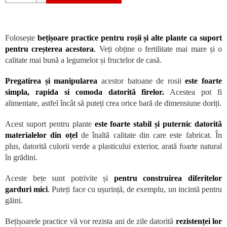
Folosește
bețișoare practice pentru roșii și alte plante ca suport
pentru creșterea acestora
.
Veți obține o fertilitate mai mare și o
calitate mai bună a legumelor și fructelor de casă.
Pregatirea
și manipularea
acestor batoane de rosii
este foarte
simpla, rapida si comoda
datorită firelor.
Acestea pot fi
alimentate, astfel încât să puteți crea orice bară de dimensiune doriți.
Acest suport pentru plante
este foarte stabil și puternic datorită
materialelor din oțel
de înaltă calitate din care este fabricat. În
plus, datorită culorii verde a plasticului exterior, arată foarte natural
în grădini.
Aceste bețe sunt potrivite și
pentru construirea diferitelor
garduri mici
.
Puteți face cu ușurință, de exemplu, un incintă pentru
găini.
Bețișoarele practice vă vor rezista ani de zile datorită
rezistenței lor