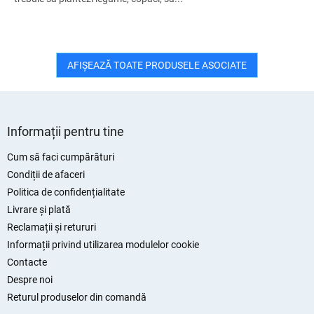
AFIŞEAZĂ TOATE PRODUSELE ASOCIATE
S
u
Informații pentru tine
b
s
Cum să faci cumpărături
o
Condiții de afaceri
l
Politica de confidențialitate
Livrare și plată
Reclamații și retururi
Informații privind utilizarea modulelor cookie
Contacte
Despre noi
Returul produselor din comandă