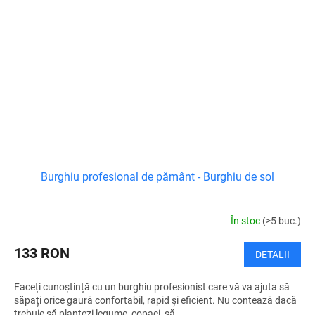
Burghiu profesional de pământ - Burghiu de sol
În stoc
(>5 buc.)
133 RON
DETALII
Faceți cunoștință cu un burghiu profesionist care vă va ajuta să
săpați orice gaură confortabil, rapid și eficient. Nu contează dacă
trebuie să plantezi legume, copaci, să...