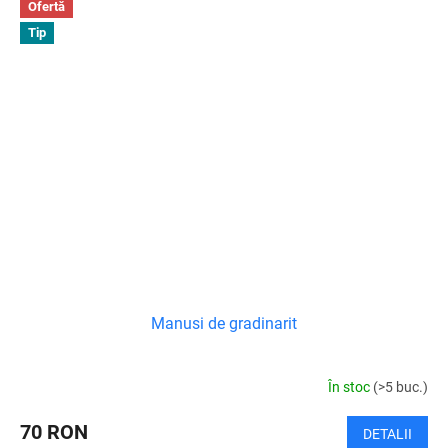
Ofertă
Tip
Manusi de gradinarit
În stoc
(>5 buc.)
70 RON
DETALII