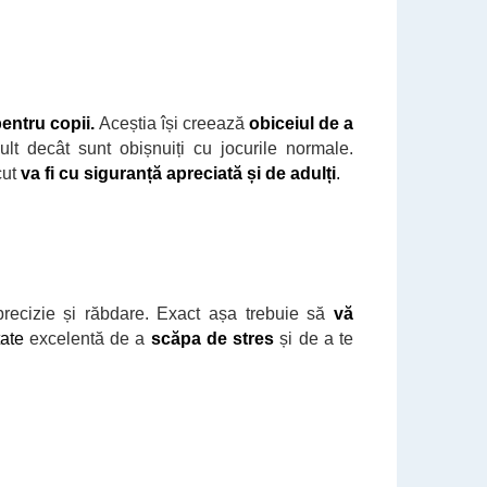
pentru copii.
Aceștia
își creează
obiceiul de a
t decât sunt obișnuiți cu jocurile normale.
cut
va fi cu siguranță apreciată și de adulți
.
precizie și răbdare. Exact așa trebuie să
vă
tate
excelentă de a
scăpa de stres
și de a te