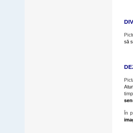
DI
Pict
să 
DE
Pict
Atu
timp
sens
În p
imag