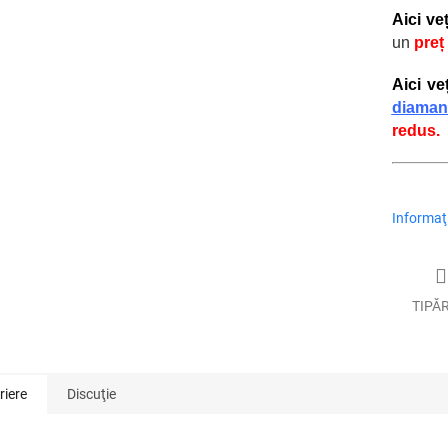
Aici ve
un
preț
Aici ve
diaman
redus.
Informaţi
TIPĂ
riere
Discuţie