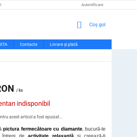
DE CONFIDENȚIALITATE
LIVRARE ȘI PLATĂ
Autentificare
RECLAMAȚII ȘI RETU
COŞ
Coş gol
DE
CUMPĂRĂTURI
UITA
Contacte
Livrare și plată
RON
/ ks
tan indisponibil
ntru acest articol a fost epuizat…
că
pictura fermecătoare cu diamante
,
bucură-te
e
întregi de
activitate relaxantă
și creează-ți