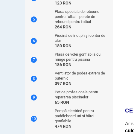
123 RON
Plasa speciala de rebound
pentru fotbal - perete de
rebound pentru fotbal
264 RON
Piscină de înot ph și contor de
clor
180 RON
Plasă de volei gonflabilă cu
minge pentru piscină
186 RON
Ventilator de podea extrem de
puternic
397 RON
Petice profesionale pentru
repararea piscinelor
65 RON
CE
Pompă electrică pentru
paddleboard-uri și bărci
gonflabile
Ace
474 RON
culo