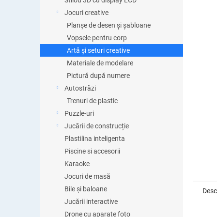
Stilou 3D cu display LCD
Jocuri creative
Planșe de desen și șabloane
Vopsele pentru corp
Artă și seturi creative
Materiale de modelare
Pictură după numere
Autostrăzi
Trenuri de plastic
Puzzle-uri
Jucării de construcție
Plastilina inteligenta
Piscine si accesorii
Karaoke
Jocuri de masă
Bile și baloane
Desc
Jucării interactive
Drone cu aparate foto