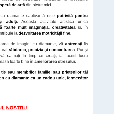
operă de artă
din pietre mici.
 cu diamante captivantă este
potrivită pentru
și adulți
.
Această activitate artistică unică
ă foarte mult imaginația, creativitatea
și,
în
ntribuie la
dezvoltarea motricității fine
.
earea de imagini cu diamante, vă
antrenați
în
tural
răbdarea, precizia și concentrarea
.
Pur și
vă calmați în timp ce creați, iar acest lucru
nează foarte bine în
ameliorarea stresului
.
i ție sau membrilor familiei sau prietenilor tăi
en cu diamante ca un cadou unic, fermecător
UL NOSTRU