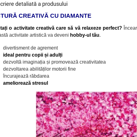
criere detaliată a produsului
CTURĂ CREATIVĂ CU DIAMANTE
ați o activitate creativă care să vă relaxeze perfect?
Încea
stă activitate artistică va deveni
hobby-ul tău
.
divertisment de agrement
ideal pentru copii și adulți
dezvoltă imaginația și promovează creativitatea
dezvoltarea abilităților motorii fine
încurajează răbdarea
ameliorează stresul