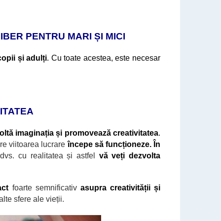
BER PENTRU MARI ȘI MICI
opii și adulți
. Cu toate acestea, este necesar
ITATEA
oltă imaginația și promovează creativitatea
.
re viitoarea lucrare
începe să funcționeze. În
dvs. cu realitatea și astfel
vă veți dezvolta
act
foarte semnificativ
asupra creativității și
lte sfere ale vieții.