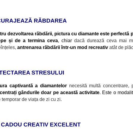
CURAJEAZĂ RĂBDAREA
ru dezvoltarea răbdării, pictura cu diamante este perfectă 
epe și de a termina ceva
, chiar
dacă durează ceva mai mul
înțeles,
antrenarea răbdării într-un mod recreativ
atât de plă
TECTAREA STRESULUI
tura captivantă a diamantelor
necesită multă concentrare, 
centrați g
ândurile doar pe această activitate
. Este o modali
 temporar de viața de zi cu zi.
 CADOU CREATIV EXCELENT