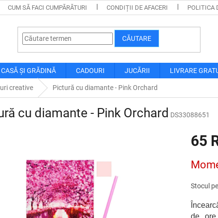
CUM SĂ FACI CUMPĂRĂTURI
CONDIȚII DE AFACERI
POLITICA 
CĂUTARE
CASĂ ȘI GRĂDINĂ
CADOURI
JUCĂRII
LIVRARE GRAT
turi creative
Pictură cu diamante - Pink Orchard
ură cu diamante - Pink Orchard
DS33088651
65 
Evaluare
Momen
preţ:
Stocul pe
Încear
de or