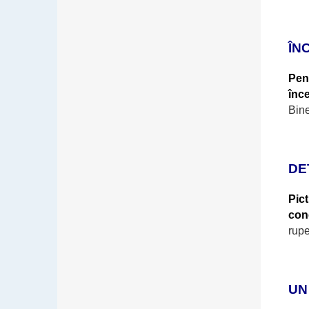
ÎN
Pent
înc
Bine
DE
Pic
con
rupe
UN