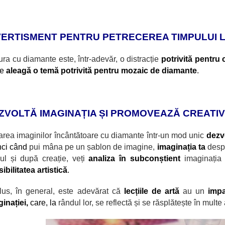
VERTISMENT PENTRU PETRECEREA TIMPULUI LI
ura cu diamante este, într-adevăr, o distracție
potrivită pentru c
se
aleagă o temă potrivită pentru mozaic de diamante
.
ZVOLTĂ IMAGINAȚIA ȘI PROMOVEAZĂ CREATIV
area imaginilor încântătoare cu diamante
într-un mod unic
dezv
nci când
pui mâna pe un șablon de imagine,
imaginația ta
desp
ul și după creație, veți
analiza în subconștient
imaginația 
ibilitatea artistică
.
lus, în general, este adevărat că
lecțiile de artă
au un
imp
inației,
care, la
r
ândul lor, se reflectă și se răsplătește în multe a