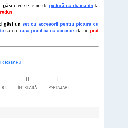
ți găsi
diverse teme de
pictură cu diamante
la
 redus
.
ți găsi un
set cu accesorii pentru pictura cu
te
sau o
trusă practică cu accesorii
la un
preț
i detaliate
RIRE
ÎNTREABĂ
PARTAJARE