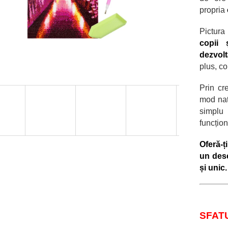
propria
Pictura
copii 
dezvolt
plus, co
Prin cr
mod na
simplu 
funcțio
Oferă-ț
un des
și unic.
SFAT