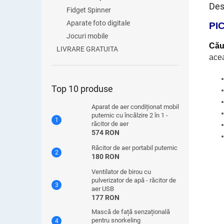
Des
Fidget Spinner
Aparate foto digitale
PI
Jocuri mobile
Căut
LIVRARE GRATUITA
acea
Top 10 produse
Aparat de aer condiționat mobil
puternic cu încălzire 2 în 1 -
răcitor de aer
574 RON
Răcitor de aer portabil puternic
180 RON
Ventilator de birou cu
pulverizator de apă - răcitor de
aer USB
177 RON
Mască de față senzațională
pentru snorkeling