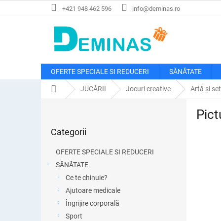
Treci
+421 948 462 596
info@deminas.ro
la
conținut
OFERTE SPECIALE SI REDUCERI
SĂNĂTATE
Acasă
JUCĂRII
Jocuri creative
Artă și se
B
Pict
a
Sari
r
Categorii
peste
ă
categorii
l
OFERTE SPECIALE SI REDUCERI
a
SĂNĂTATE
t
Ce te chinuie?
e
r
Ajutoare medicale
a
Îngrijire corporală
l
Sport