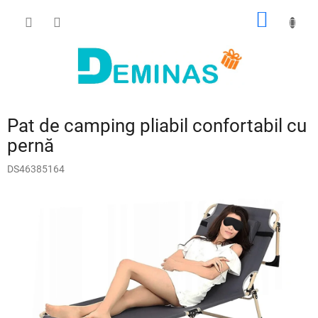
Treci
COŞ
la
conținut
DE
CUMPĂ
Pat de camping pliabil confortabil cu
pernă
DS46385164