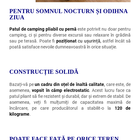
PENTRU SOMNUL NOCTURN ȘI ODIHNA
ZIUA
Patul de camping pliabil cu pernă
este potrivit nu doar pentru
camping, ci și pentru diverse excursii sau relaxare în grădină
sau pe terasă. Poate fi
poziționat
cu ușurință,
astfel încât să
poată satisface nevoile dumneavoastră în orice situație.
CONSTRUCȚIE SOLIDĂ
Bazați-vă pe
un cadru din oțel de înaltă calitate
,
care este, de
asemenea,
vopsit în câmp electrostatic
.
Acest lucru face ca
patul pliant să fie rezistent și durabil, dar și extrem de stabil. De
asemenea, veți fi mulțumiți de capacitatea maximă de
încărcare, pe care producătorul a stabilit-o la
120 de
kilograme
.
POATE FACE FAȚĂ PE ORICE TEREN