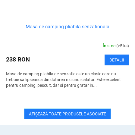
Masa de camping pliabila senzationala
În stoc
(>5 ks)
238 RON
DETALII
Masa de camping pliabila de senzatie este un clasic care nu
trebuie sa lipseasca din dotarea niciunui calator. Este excelent
pentru camping, pescuit, dar si pentru gratar in...
AFIŞEAZĂ TOATE PRODUSELE ASOCIATE
S