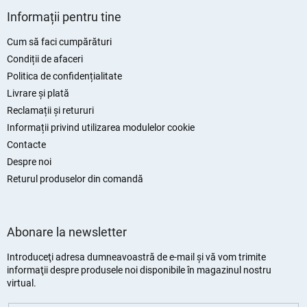
u
Informații pentru tine
b
s
Cum să faci cumpărături
o
Condiții de afaceri
l
Politica de confidențialitate
Livrare și plată
Reclamații și retururi
Informații privind utilizarea modulelor cookie
Contacte
Despre noi
Returul produselor din comandă
Abonare la newsletter
Introduceţi adresa dumneavoastră de e-mail şi vă vom trimite
informaţii despre produsele noi disponibile în magazinul nostru
virtual.