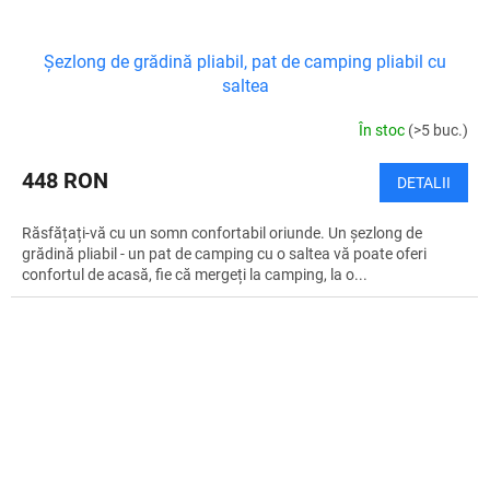
Șezlong de grădină pliabil, pat de camping pliabil cu
saltea
În stoc
(>5 buc.)
448 RON
DETALII
Răsfățați-vă cu un somn confortabil oriunde. Un șezlong de
grădină pliabil - un pat de camping cu o saltea vă poate oferi
confortul de acasă, fie că mergeți la camping, la o...