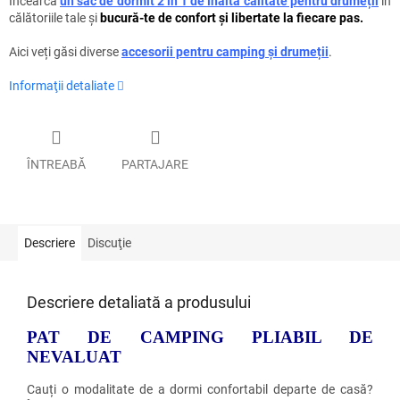
Încearcă
un sac de dormit 2 în 1 de înaltă calitate pentru drumeții
în
călătoriile tale
și
bucură-te de confort și libertate la fiecare pas.
Aici veți găsi diverse
accesorii pentru camping și drumeții
.
Informaţii detaliate
ÎNTREABĂ
PARTAJARE
Descriere
Discuţie
Descriere detaliată a produsului
PAT DE CAMPING PLIABIL DE
NEVALUAT
Cauți o modalitate de a dormi confortabil departe de casă?