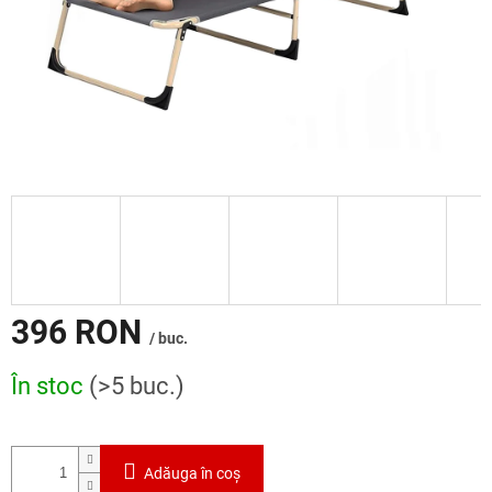
396 RON
/ buc.
Evaluare
În stoc
(>5 buc.)
preţ:
Adăuga în coş