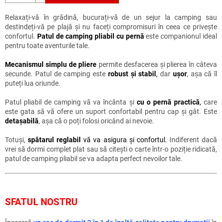
Relaxați-vă în grădină, bucurați-vă de un sejur la camping sau
destindeți-vă pe plajă și nu faceți compromisuri în ceea ce privește
confortul.
Patul de camping pliabil cu pernă
este companionul ideal
pentru toate aventurile tale.
Mecanismul simplu de pliere
permite desfacerea și plierea în câteva
secunde. Patul de camping este
robust și stabil
,
dar
ușor
, așa că îl
puteți lua oriunde.
Patul pliabil de camping vă va încânta și
cu o pernă practică
,
care
este gata să vă ofere un suport confortabil pentru cap și gât. Este
detașabilă
, așa că o poți folosi oricând ai nevoie.
Totuși,
spătarul reglabil
vă va asigura și confortul.
Indiferent dacă
vrei să dormi complet plat sau să citești o carte într-o poziție ridicată,
patul de camping pliabil se va adapta perfect nevoilor tale.
SFATUL NOSTRU