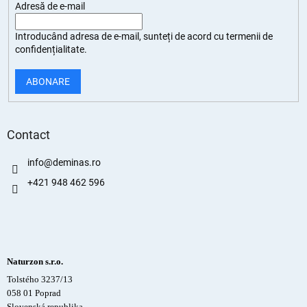
Adresă de e-mail
Introducând adresa de e-mail, sunteți de
acord cu termenii de
confidențialitate
.
ABONARE
Contact
info
@
deminas.ro
+421 948 462 596
Naturzon s.r.o.
Tolstého 3237/13
058 01 Poprad
Slovenská republika