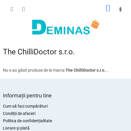
Treci
COŞ
la
conținut
DE
CUMPĂ
The ChilliDoctor s.r.o.
Nu s-au găsit produse de la marca
The ChilliDoctor s.r.o.
...
S
u
Informații pentru tine
b
s
Cum să faci cumpărături
o
Condiții de afaceri
l
Politica de confidențialitate
Livrare și plată