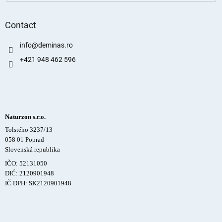
Contact
info
@
deminas.ro
+421 948 462 596
Naturzon s.r.o.
Tolstého 3237/13
058 01 Poprad
Slovenská republika
IČO: 52131050
DIČ: 2120901948
IČ DPH: SK2120901948