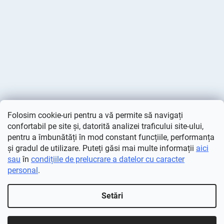
Folosim cookie-uri pentru a vă permite să navigați
confortabil pe site și, datorită analizei traficului site-ului,
pentru a îmbunătăți în mod constant funcțiile, performanța
și gradul de utilizare. Puteți găsi mai multe informații
aici
sau
în
condițiile de prelucrare a datelor cu caracter
personal
.
Creat de Shoptet
Setări
Drepturi de autor 2026
Deminas
. Toate drepturile rezervate.
Editați setările cookie-urilor