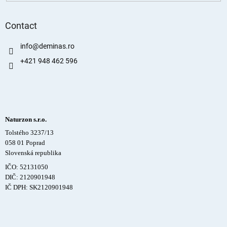
Contact
info
@
deminas.ro
+421 948 462 596
Naturzon s.r.o.
Tolstého 3237/13
058 01 Poprad
Slovenská republika
IČO: 52131050
DIČ: 2120901948
IČ DPH: SK2120901948