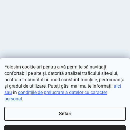
Folosim cookie-uri pentru a vă permite să navigați
confortabil pe site și, datorită analizei traficului site-ului,
pentru a îmbunătăți în mod constant funcțiile, performanța
și gradul de utilizare. Puteți găsi mai multe informații
aici
sau
în
condițiile de prelucrare a datelor cu caracter
personal
.
Creat de Shoptet
Setări
Drepturi de autor 2026
Deminas
. Toate drepturile rezervate.
Editați setările cookie-urilor