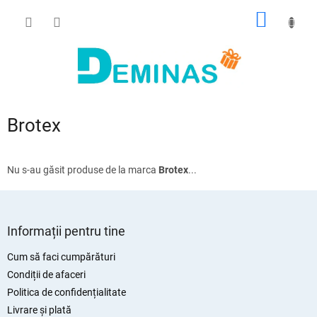
Treci
COŞ
la
conținut
DE
CUMPĂ
Brotex
Nu s-au găsit produse de la marca
Brotex
...
S
u
Informații pentru tine
b
s
Cum să faci cumpărături
o
Condiții de afaceri
l
Politica de confidențialitate
Livrare și plată