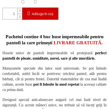
Adăuga în coş
Pachetul contine 4 buc huse impermeabile pentru
pantofi la
care
primești
LIVRARE GRATUITĂ.
Husele unice de pantofi impermeabile vă protejează
perfect
pantofii de ploaie, umiditate, noroi, sare și alte murdărie.
Manșoanele speciale din latex sunt universale. Se pot întinde
confortabil, astfel încât se potrivesc oricărui pantof, atât pentru
bărbați, cât și pentru femei. Datorită materialelor de cea mai înaltă
calitate, aceste huse
pot fi folosite în mod repetat
la aceeași calitate
ca prima dată.
Designul special anti-alunecare asigură cel mai înalt nivel de
siguranță. Cu aceste mâneci unice, nu trebuie să vă faceți griji în