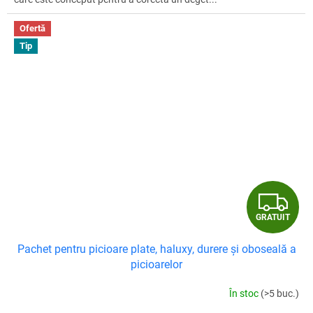
Ofertă
Tip
G
GRATUIT
R
Pachet pentru picioare plate, haluxy, durere și oboseală a
A
picioarelor
T
În stoc
(>5 buc.)