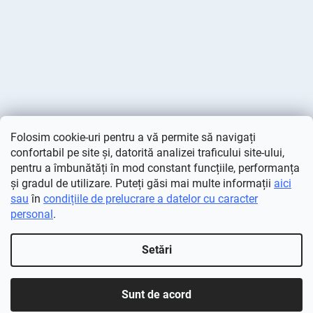
Folosim cookie-uri pentru a vă permite să navigați
confortabil pe site și, datorită analizei traficului site-ului,
pentru a îmbunătăți în mod constant funcțiile, performanța
și gradul de utilizare. Puteți găsi mai multe informații
aici
sau
în
condițiile de prelucrare a datelor cu caracter
personal
.
Creat de Shoptet
Setări
Drepturi de autor 2026
Deminas
. Toate drepturile rezervate.
Editați setările cookie-urilor
Sunt de acord