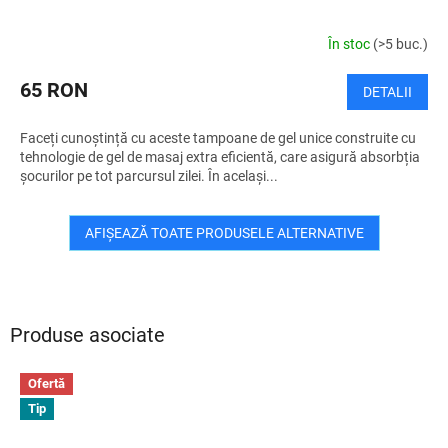
În stoc
(>5 buc.)
65 RON
DETALII
Faceți cunoștință cu aceste tampoane de gel unice construite cu
tehnologie de gel de masaj extra eficientă, care asigură absorbția
șocurilor pe tot parcursul zilei. În același...
AFIŞEAZĂ TOATE PRODUSELE ALTERNATIVE
Produse asociate
Ofertă
Tip