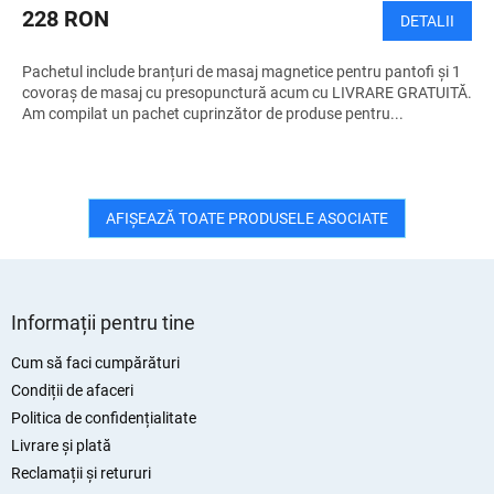
U
228 RON
DETALII
I
Pachetul include branțuri de masaj magnetice pentru pantofi și 1
T
covoraș de masaj cu presopunctură acum cu LIVRARE GRATUITĂ.
Am compilat un pachet cuprinzător de produse pentru...
AFIŞEAZĂ TOATE PRODUSELE ASOCIATE
S
u
Informații pentru tine
b
s
Cum să faci cumpărături
o
Condiții de afaceri
l
Politica de confidențialitate
Livrare și plată
Reclamații și retururi