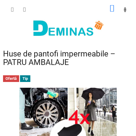
Treci
COŞ
la
conținut
DE
CUMPĂ
Huse de pantofi impermeabile –
PATRU AMBALAJE
Ofertă
Tip