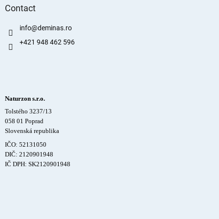
Contact
info
@
deminas.ro
+421 948 462 596
Naturzon s.r.o.
Tolstého 3237/13
058 01 Poprad
Slovenská republika
IČO: 52131050
DIČ: 2120901948
IČ DPH: SK2120901948