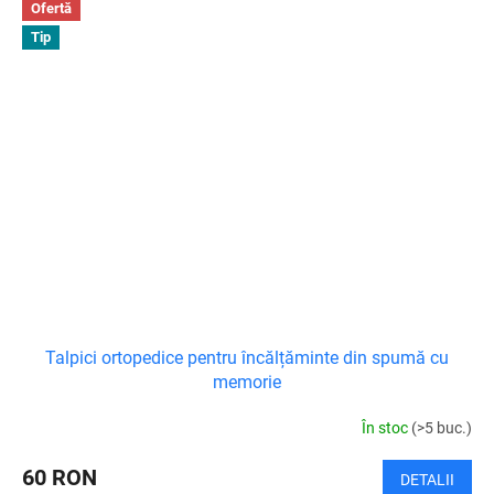
Ofertă
Tip
Talpici ortopedice pentru încălțăminte din spumă cu
memorie
În stoc
(>5 buc.)
60 RON
DETALII