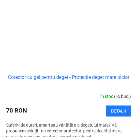
Corector cu gel pentru deget - Protectie deget mare picior
În stoc
(>5 buc.)
70 RON
DETALII
Suferiți de dureri, arsuri sau vânătăi ale degetului mare? Vă
propunem soluții - un corector protector pentru degetul mare,
care este conceput pentru a corecta un deget...