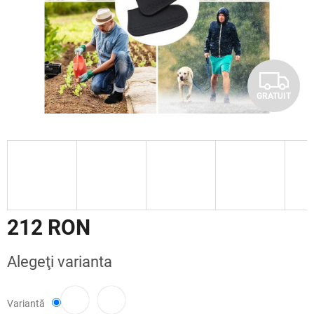
G
GRATUIT
R
A
T
U
I
212 RON
T
Evaluare
Alegeţi varianta
preţ:
Variantă