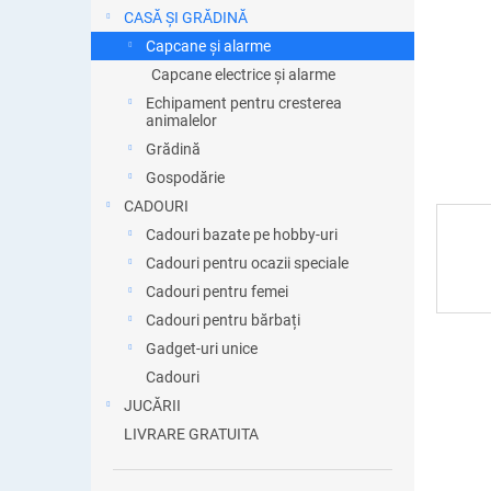
ă
CASĂ ȘI GRĂDINĂ
Capcane și alarme
Capcane electrice și alarme
Echipament pentru cresterea
animalelor
Grădină
Gospodărie
CADOURI
Cadouri bazate pe hobby-uri
Cadouri pentru ocazii speciale
Cadouri pentru femei
Cadouri pentru bărbați
Gadget-uri unice
Cadouri
JUCĂRII
LIVRARE GRATUITA