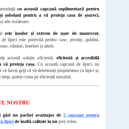
unoștință
cu această capcană suplimentară pentru
 și șobolani pentru a vă proteja casa de șoareci,
și alte rozătoare.
ul
este inodor și extrem de ușor de manevrat.
de lipici este potrivită pentru case, pivnițe, grădini,
erase, cămine, hoteluri și altele.
iți această soluție eficientă,
eficientă și accesibilă
a vă proteja casa.
Cu această capcană de lipici, nu
ă vă faceți griji că vă deteriorați proprietatea cu lipici și,
i timp, puteți conta pe eficiență maximă.
UL NOSTRU
i găsi
un pachet avantajos de
5 capcane pentru
u lipici
de înaltă calitate la un
preț redus.