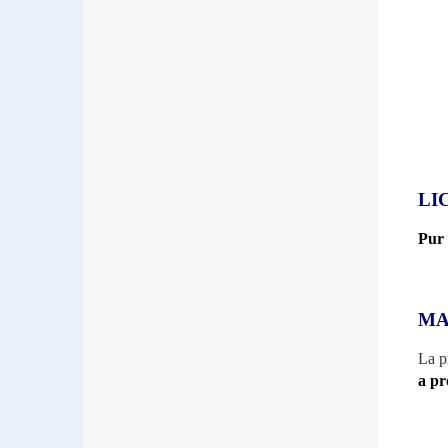
LI
Pur 
MA
La p
a pr