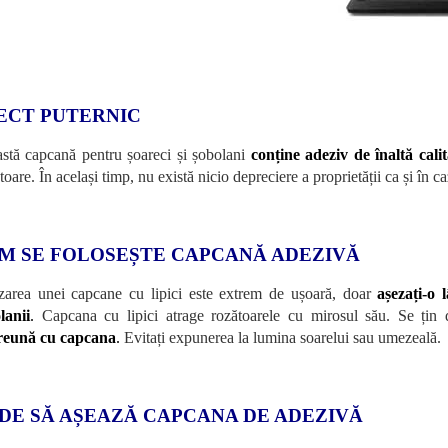
ECT PUTERNIC
stă capcană pentru șoareci și șobolani
conține adeziv de înaltă cali
toare. În același timp, nu există nicio depreciere a proprietății ca și în ca
M SE FOLOSEȘTE CAPCANĂ ADEZIVĂ
izarea unei capcane cu lipici este extrem de ușoară, doar
așezați-o 
lanii
.
Capcana cu lipici atrage rozătoarele cu mirosul său. Se țin
reună cu capcana
.
Evitați expunerea la lumina soarelui sau umezeală.
DE SĂ AȘEAZĂ CAPCANA DE ADEZIVĂ