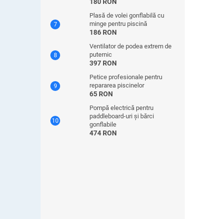
180 RON
Plasă de volei gonflabilă cu
minge pentru piscină
186 RON
Ventilator de podea extrem de
puternic
397 RON
Petice profesionale pentru
repararea piscinelor
65 RON
Pompă electrică pentru
paddleboard-uri și bărci
gonflabile
474 RON