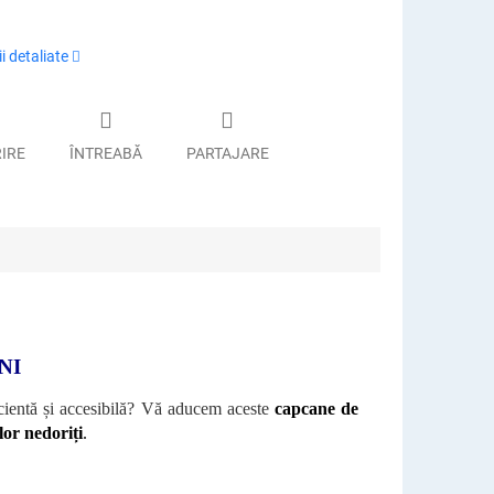
i detaliate
RIRE
ÎNTREABĂ
PARTAJARE
NI
icientă și accesibilă? Vă aducem aceste
capcane de
lor nedoriți
.