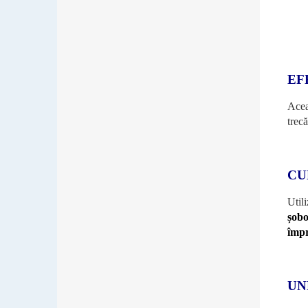
EF
Acea
trecă
CU
Util
șobo
împ
UN