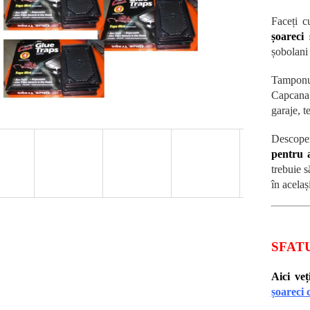
Faceți c
șoareci
șobolani 
Tampon
Capcana 
garaje, t
Descoper
pentru 
trebuie s
în acelaș
SFAT
Aici veț
șoareci c