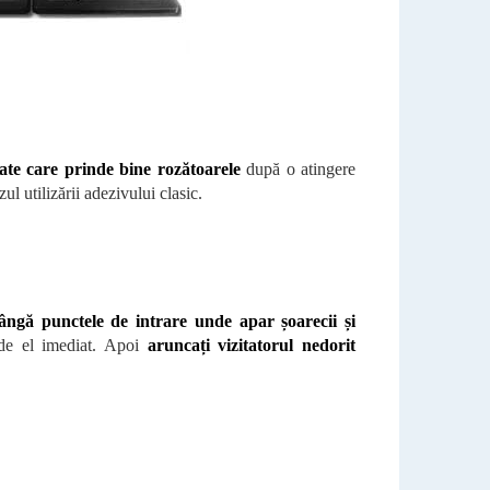
tate care prinde bine rozătoarele
după o atingere
zul utilizării adezivului clasic.
lângă punctele de intrare unde apar șoarecii și
 de el imediat. Apoi
aruncați vizitatorul nedorit