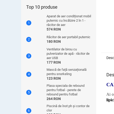
Top 10 produse
Aparat de aer condiționat mobil
puternic cu încălzire 2 în 1 -
răcitor de aer
574 RON
Răcitor de aer portabil puternic
180 RON
Ventilator de birou cu
pulverizator de apă - răcitor de
Desc
aer USB
177 RON
Mască de față senzațională
Des
pentru snorkeling
123 RON
CA
Plasa speciala de rebound
pentru fotbal - perete de
Ai o
rebound pentru fotbal
264 RON
lipi
Piscină de înot ph și contor de
clor