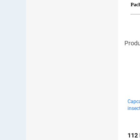
Pach
Capca
insec
țânțar
112