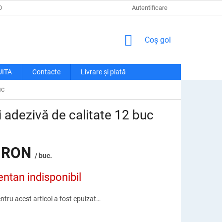
DE CONFIDENȚIALITATE
LIVRARE ȘI PLATĂ
Autentificare
RECLAMAȚII ȘI RETU
COŞ
Coş gol
DE
CUMPĂRĂTURI
UITA
Contacte
Livrare și plată
uc
adezivă de calitate 12 buc
 RON
/ buc.
tan indisponibil
ntru acest articol a fost epuizat…