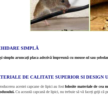
CHIDARE SIMPLĂ
și simplu aruncați placa adezivă împreună cu mouse-ul sau șobola
TERIALE DE CALITATE SUPERIOR SI DESIGN 
roducerea acestei capcane de lipici au fost
folosite materiale de cea 
odusului.
Cu această capcană de lipici, nu trebuie să vă faceți griji că p