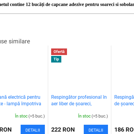
etul contine 12 bucăți de capcane adezive pentru soareci si sobolan
Ofertă
Tip
nă electrică pentru
Respingător profesional în
Respingăt
te - lampă împotriva
aer liber de șoareci,
de șoarec
ilor și muștelor
șobolani, rozătoare și
rozătoare
În stoc
(>5 buc.)
În stoc
(>5 buc.)
insecte
 RON
222 RON
186 R
DETALII
DETALII