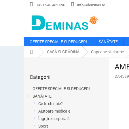
Treci
+421 948 462 596
info@deminas.ro
la
conținut
OFERTE SPECIALE SI REDUCERI
SĂNĂTATE
Acasă
CASĂ ȘI GRĂDINĂ
Capcane și alarme
B
AMBA
a
Sari
r
Categorii
DA4599
peste
ă
categorii
l
OFERTE SPECIALE SI REDUCERI
a
SĂNĂTATE
t
Ce te chinuie?
e
r
Ajutoare medicale
a
Îngrijire corporală
l
Sport