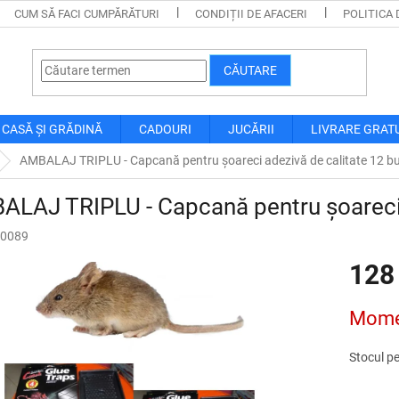
CUM SĂ FACI CUMPĂRĂTURI
CONDIȚII DE AFACERI
POLITICA 
CĂUTARE
CASĂ ȘI GRĂDINĂ
CADOURI
JUCĂRII
LIVRARE GRAT
AMBALAJ TRIPLU - Capcană pentru șoareci adezivă de calitate 12 b
LAJ TRIPLU - Capcană pentru șoareci 
0089
128
Evaluare
Momen
preţ:
Stocul pe