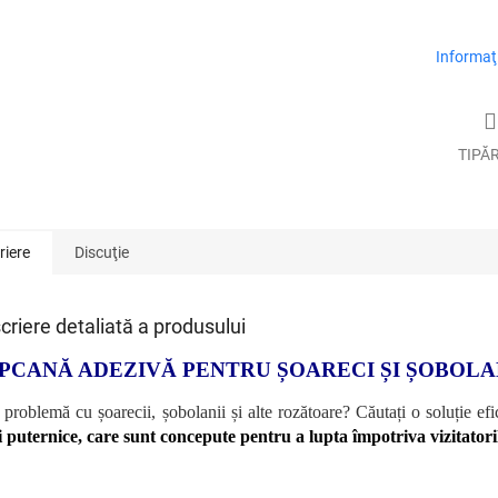
Informaţi
TIPĂ
riere
Discuţie
criere detaliată a produsului
PCANĂ ADEZIVĂ PENTRU ȘOARECI ȘI ȘOBOLA
 problemă cu șoarecii, șobolanii și alte rozătoare? Căutați o soluție ef
ci puternice, care sunt concepute pentru a lupta împotriva vizitatori