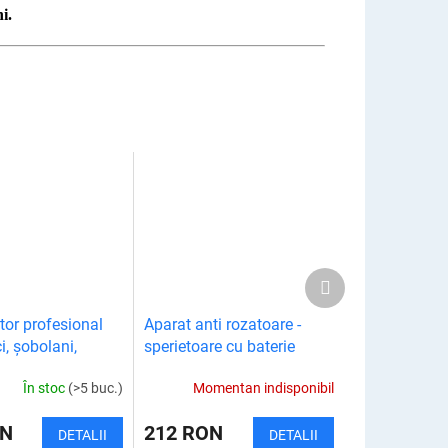
i.
Produsul
următor
or profesional
Aparat anti rozatoare -
i, șobolani,
sperietoare cu baterie
 și insecte
În stoc
(>5 buc.)
Momentan indisponibil
ON
212 RON
DETALII
DETALII